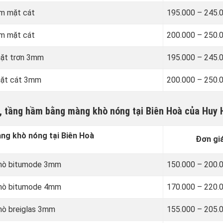
m mặt cát
195.000 – 245.
m mặt cát
200.000 – 250.
mặt trơn 3mm
195.000 – 245.
mặt cát 3mm
200.000 – 250.
c, tầng hầm bằng màng khò nóng tại Biên Hoà của Huy
g khò nóng tại Biên Hoà
Đơn gi
khò bitumode 3mm
150.000 – 200.
khò bitumode 4mm
170.000 – 220.
hò breiglas 3mm
155.000 – 205.