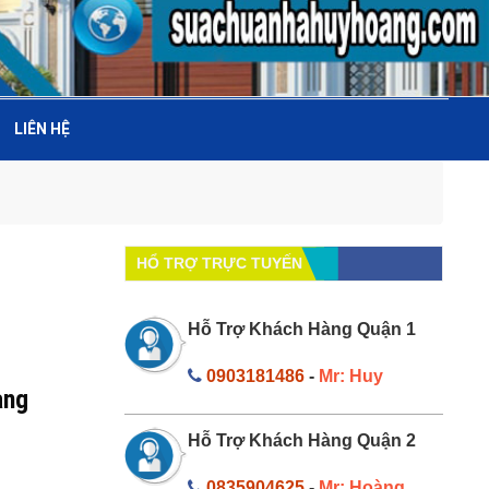
LIÊN HỆ
HỔ TRỢ TRỰC TUYẾN
Hỗ Trợ Khách Hàng Quận 1
0903181486
-
Mr: Huy
àng
Hỗ Trợ Khách Hàng Quận 2
0835904625
-
Mr: Hoàng