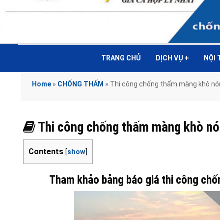
TRANG CHỦ
DỊCH VỤ
+
NỘI
Home
»
CHỐNG THẤM
»
Thi công chống thấm màng khò n
Thi công chống thấm màng khò n
Contents
[
show
]
Tham khảo bảng báo giá thi công chố