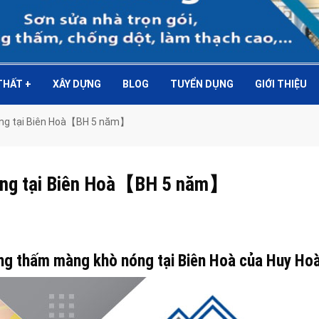
 THẤT
+
XÂY DỰNG
BLOG
TUYỂN DỤNG
GIỚI THIỆU
óng tại Biên Hoà【BH 5 năm】
óng tại Biên Hoà【BH 5 năm】
ng thấm màng khò nóng tại Biên Hoà của Huy Ho