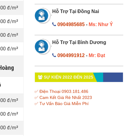
000 đ/m²
Hỗ Trợ Tại Đồng Nai
000 đ/m²
0904985685
-
Ms: Như Ý
000 đ/m²
Hỗ Trợ Tại Bình Dương
000 đ/m²
0904991912
-
Mr: Đạt
 Hoàng
SỰ KIỆN 2022 ĐẾN 2025
á
✅ Điện Thoại 0903.181.486
✅ Cam Kết Giá Rẻ Nhất 2023
000 đ/m²
✅ Tư Vấn Báo Giá Miễn Phí
000 đ/m²
000 đ/m²