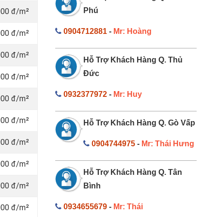
Phú
000 đ/m²
0904712881
-
Mr: Hoàng
000 đ/m²
000 đ/m²
Hỗ Trợ Khách Hàng Q. Thủ
Đức
000 đ/m²
0932377972
-
Mr: Huy
000 đ/m²
000 đ/m²
Hỗ Trợ Khách Hàng Q. Gò Vấp
000 đ/m²
0904744975
-
Mr: Thái Hưng
000 đ/m²
Hỗ Trợ Khách Hàng Q. Tân
000 đ/m²
Bình
0934655679
-
Mr: Thái
000 đ/m²