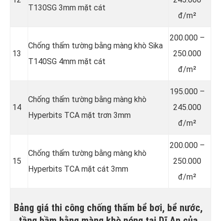
T130SG 3mm mặt cát
đ/m²
200.000 –
Chống thấm tường bằng màng khò Sika
13
250.000
T140SG 4mm mặt cát
đ/m²
195.000 –
Chống thấm tường bằng màng khò
14
245.000
Hyperbits TCA mặt trơn 3mm
đ/m²
200.000 –
Chống thấm tường bằng màng khò
15
250.000
Hyperbits TCA mặt cát 3mm
đ/m²
Bảng giá thi công chống thấm bể bơi, bể nước,
tầng hầm bằng màng khò nóng tại Dĩ An của