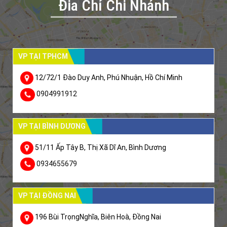
Đia Chỉ Chi Nhánh
VP TẠI TPHCM
12/72/1 Đào Duy Anh, Phú Nhuận, Hồ Chí Minh
0904991912
VP TẠI BÌNH DƯƠNG
51/11 Ấp Tây B, Thị Xã Dĩ An, Bình Dương
0934655679
VP TẠI ĐỒNG NAI
196 Bùi TrọngNghĩa, Biên Hoà, Đồng Nai