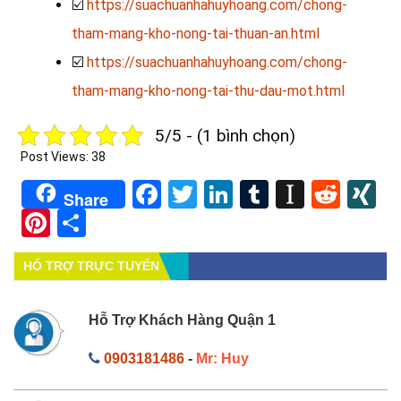
☑️
https://suachuanhahuyhoang.com/chong-
tham-mang-kho-nong-tai-thuan-an.html
☑️
https://suachuanhahuyhoang.com/chong-
tham-mang-kho-nong-tai-thu-dau-mot.html
5/5 - (1 bình chọn)
Post Views:
38
Facebook
Twitter
LinkedIn
Tumblr
Instapa
Redd
X
Share
Pinterest
Share
HỔ TRỢ TRỰC TUYẾN
Hỗ Trợ Khách Hàng Quận 1
0903181486
-
Mr: Huy