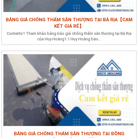
BẢNG GIÁ CHỐNG THẤM SÂN THƯỢNG TẠI BÀ RỊA【CAM
KẾT GIÁ RẺ】
Contents1 Tham khảo bảng báo giá chống thấm sân thượng tại Bà Rịa
của Huy Hoàng1.1 Huy Hoàng báo...
BẢNG GIÁ CHỐNG THẤM SÂN THƯỢNG TẠI ĐỒNG