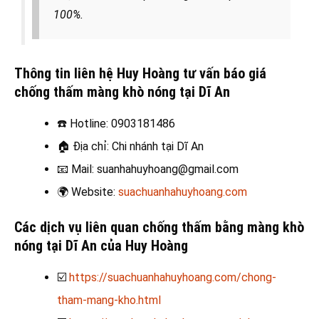
100%.
Thông tin liên hệ Huy Hoàng tư vấn báo giá
chống thấm màng khò nóng tại Dĩ An
☎️
Hotline: 0903181486
🏠
Địa chỉ: Chi nhánh tại Dĩ An
📧
Mail: suanhahuyhoang@gmail.com
🌍
Website:
suachuanhahuyhoang.com
Các dịch vụ liên quan chống thấm bằng màng khò
nóng tại Dĩ An
của Huy Hoàng
☑️
https://suachuanhahuyhoang.com/chong-
tham-mang-kho.html