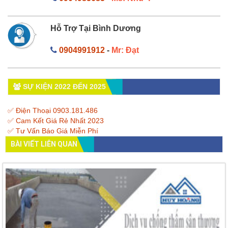
Hỗ Trợ Tại Bình Dương
0904991912
-
Mr: Đạt
SỰ KIỆN 2022 ĐẾN 2025
✅ Điện Thoại 0903.181.486
✅ Cam Kết Giá Rẻ Nhất 2023
✅ Tư Vấn Báo Giá Miễn Phí
BÀI VIẾT LIÊN QUAN