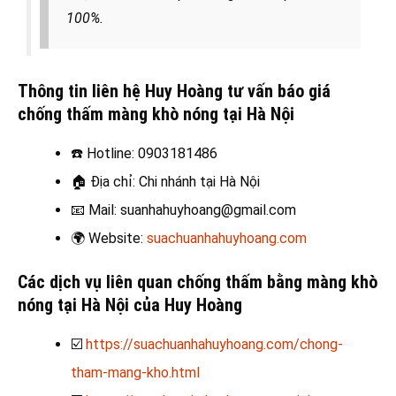
100%.
Thông tin liên hệ Huy Hoàng tư vấn báo giá
chống thấm màng khò nóng tại Hà Nội
☎️
Hotline: 0903181486
🏠
Địa chỉ: Chi nhánh tại Hà Nội
📧
Mail: suanhahuyhoang@gmail.com
🌍
Website:
suachuanhahuyhoang.com
Các dịch vụ liên quan chống thấm bằng màng khò
nóng tại Hà Nội
của Huy Hoàng
☑️
https://suachuanhahuyhoang.com/chong-
tham-mang-kho.html