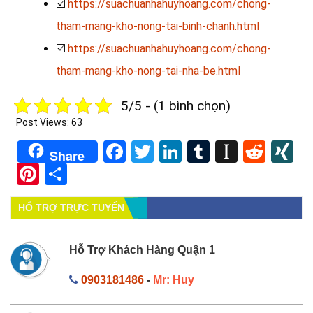
☑️
https://suachuanhahuyhoang.com/chong-
tham-mang-kho-nong-tai-binh-chanh.html
☑️
https://suachuanhahuyhoang.com/chong-
tham-mang-kho-nong-tai-nha-be.html
5/5 - (1 bình chọn)
Post Views:
63
Facebook
Twitter
LinkedIn
Tumblr
Instapa
Redd
X
Share
Pinterest
Share
HỔ TRỢ TRỰC TUYẾN
Hỗ Trợ Khách Hàng Quận 1
0903181486
-
Mr: Huy