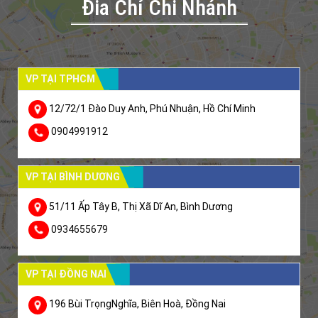
Đia Chỉ Chi Nhánh
VP TẠI TPHCM
12/72/1 Đào Duy Anh, Phú Nhuận, Hồ Chí Minh
0904991912
VP TẠI BÌNH DƯƠNG
51/11 Ấp Tây B, Thị Xã Dĩ An, Bình Dương
0934655679
VP TẠI ĐỒNG NAI
196 Bùi TrọngNghĩa, Biên Hoà, Đồng Nai