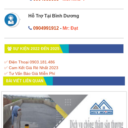
Hỗ Trợ Tại Bình Dương
0904991912
-
Mr: Đạt
SỰ KIỆN 2022 ĐẾN 2025
✅ Điện Thoại 0903.181.486
✅ Cam Kết Giá Rẻ Nhất 2023
✅ Tư Vấn Báo Giá Miễn Phí
BÀI VIẾT LIÊN QUAN