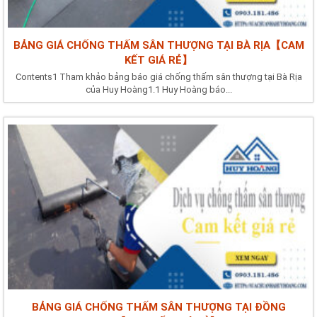
BẢNG GIÁ CHỐNG THẤM SÂN THƯỢNG TẠI BÀ RỊA【CAM
KẾT GIÁ RẺ】
Contents1 Tham khảo bảng báo giá chống thấm sân thượng tại Bà Rịa
của Huy Hoàng1.1 Huy Hoàng báo...
BẢNG GIÁ CHỐNG THẤM SÂN THƯỢNG TẠI ĐỒNG