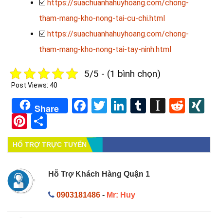
☑️
https://suachuanhahuyhoang.com/chong-
tham-mang-kho-nong-tai-cu-chi.html
☑️
https://suachuanhahuyhoang.com/chong-
tham-mang-kho-nong-tai-tay-ninh.html
5/5 - (1 bình chọn)
Post Views:
40
Facebook
Twitter
LinkedIn
Tumblr
Instapa
Redd
X
Share
Pinterest
Share
HỔ TRỢ TRỰC TUYẾN
Hỗ Trợ Khách Hàng Quận 1
0903181486
-
Mr: Huy