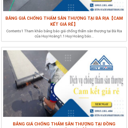
BẢNG GIÁ CHỐNG THẤM SÂN THƯỢNG TẠI BÀ RỊA【CAM
KẾT GIÁ RẺ】
Contents1 Tham khảo bảng báo giá chống thấm sân thượng tại Bà Rịa
của Huy Hoàng1.1 Huy Hoàng báo...
BẢNG GIÁ CHỐNG THẤM SÂN THƯỢNG TẠI ĐỒNG