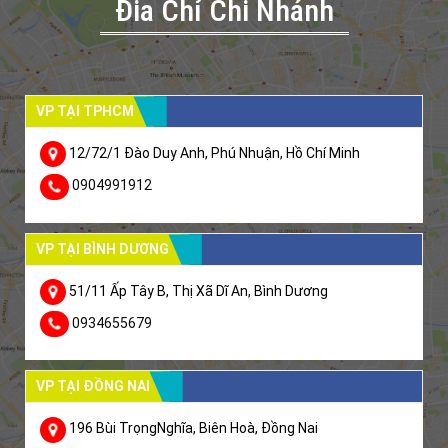
Đia Chỉ Chi Nhánh
VP TẠI TPHCM
12/72/1 Đào Duy Anh, Phú Nhuận, Hồ Chí Minh
0904991912
VP TẠI BÌNH DƯƠNG
51/11 Ấp Tây B, Thị Xã Dĩ An, Bình Dương
0934655679
VP TẠI ĐỒNG NAI
196 Bùi TrọngNghĩa, Biên Hoà, Đồng Nai