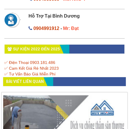
Hỗ Trợ Tại Bình Dương
0904991912
-
Mr: Đạt
SỰ KIỆN 2022 ĐẾN 2025
✅ Điện Thoại 0903.181.486
✅ Cam Kết Giá Rẻ Nhất 2023
✅ Tư Vấn Báo Giá Miễn Phí
BÀI VIẾT LIÊN QUAN