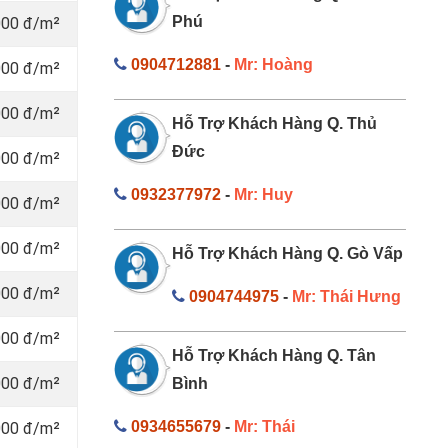
Phú
000 đ/m²
0904712881
-
Mr: Hoàng
000 đ/m²
000 đ/m²
Hỗ Trợ Khách Hàng Q. Thủ
Đức
000 đ/m²
0932377972
-
Mr: Huy
000 đ/m²
000 đ/m²
Hỗ Trợ Khách Hàng Q. Gò Vấp
000 đ/m²
0904744975
-
Mr: Thái Hưng
000 đ/m²
Hỗ Trợ Khách Hàng Q. Tân
000 đ/m²
Bình
0934655679
-
Mr: Thái
000 đ/m²