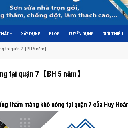
 THẤT
+
XÂY DỰNG
BLOG
TUYỂN DỤNG
GIỚI THIỆU
óng tại quận 7【BH 5 năm】
óng tại quận 7【BH 5 năm】
ống thấm màng khò nóng tại quận 7 của Huy Hoà