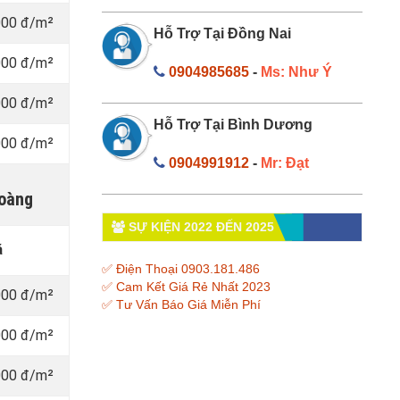
000 đ/m²
Hỗ Trợ Tại Đồng Nai
000 đ/m²
0904985685
-
Ms: Như Ý
000 đ/m²
Hỗ Trợ Tại Bình Dương
000 đ/m²
0904991912
-
Mr: Đạt
Hoàng
SỰ KIỆN 2022 ĐẾN 2025
á
✅ Điện Thoại 0903.181.486
✅ Cam Kết Giá Rẻ Nhất 2023
000 đ/m²
✅ Tư Vấn Báo Giá Miễn Phí
000 đ/m²
000 đ/m²