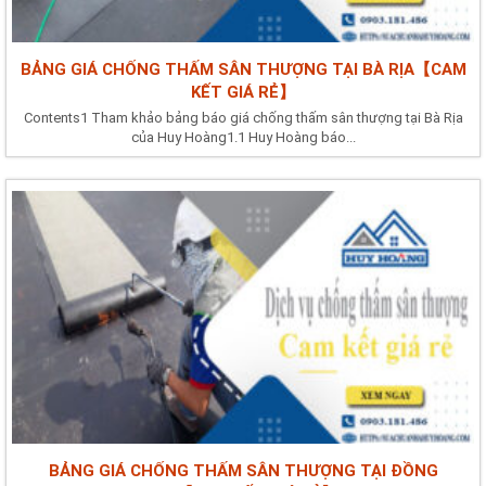
BẢNG GIÁ CHỐNG THẤM SÂN THƯỢNG TẠI BÀ RỊA【CAM
KẾT GIÁ RẺ】
Contents1 Tham khảo bảng báo giá chống thấm sân thượng tại Bà Rịa
của Huy Hoàng1.1 Huy Hoàng báo...
BẢNG GIÁ CHỐNG THẤM SÂN THƯỢNG TẠI ĐỒNG