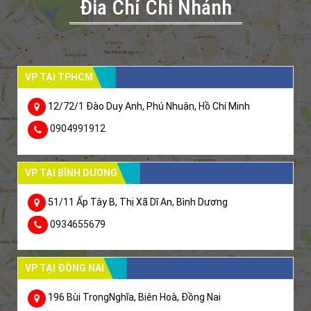
Đia Chỉ Chi Nhánh
VP TẠI TPHCM
12/72/1 Đào Duy Anh, Phú Nhuận, Hồ Chí Minh
0904991912
VP TẠI BÌNH DƯƠNG
51/11 Ấp Tây B, Thị Xã Dĩ An, Bình Dương
0934655679
VP TẠI ĐỒNG NAI
196 Bùi TrọngNghĩa, Biên Hoà, Đồng Nai