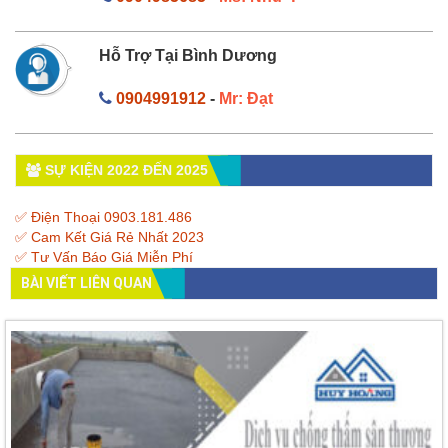
Hỗ Trợ Tại Bình Dương
0904991912
-
Mr: Đạt
SỰ KIỆN 2022 ĐẾN 2025
✅ Điện Thoại 0903.181.486
✅ Cam Kết Giá Rẻ Nhất 2023
✅ Tư Vấn Báo Giá Miễn Phí
BÀI VIẾT LIÊN QUAN