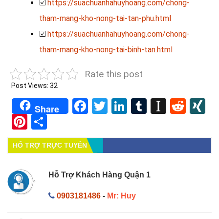
☑️
https://suachuanhahuyhoang.com/chong-
tham-mang-kho-nong-tai-tan-phu.html
☑️
https://suachuanhahuyhoang.com/chong-
tham-mang-kho-nong-tai-binh-tan.html
Rate this post
Post Views:
32
Facebook
Twitter
LinkedIn
Tumblr
Instapa
Redd
X
Share
Pinterest
Share
HỔ TRỢ TRỰC TUYẾN
Hỗ Trợ Khách Hàng Quận 1
0903181486
-
Mr: Huy