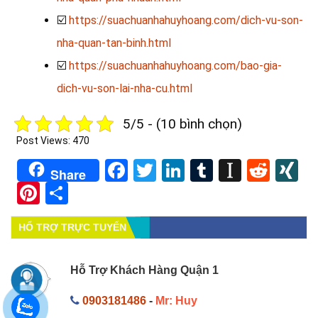
☑️
https://suachuanhahuyhoang.com/dich-vu-son-
nha-quan-tan-binh.html
☑️
https://suachuanhahuyhoang.com/bao-gia-
dich-vu-son-lai-nha-cu.html
5/5 - (10 bình chọn)
Post Views:
470
Facebook
Twitter
LinkedIn
Tumblr
Instapa
Redd
X
Share
Pinterest
Share
HỔ TRỢ TRỰC TUYẾN
Hỗ Trợ Khách Hàng Quận 1
0903181486
-
Mr: Huy