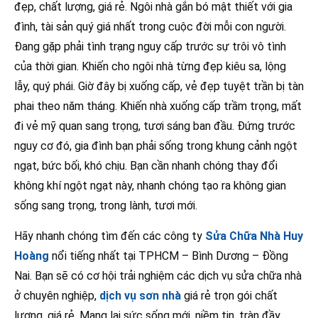
đẹp, chất lượng, giá rẻ. Ngôi nhà gắn bó mật thiết với gia
đình, tài sản quý giá nhất trong cuộc đời mỗi con người.
Đang gặp phải tình trạng nguy cấp trước sự trôi vô tình
của thời gian. Khiến cho ngôi nhà từng đẹp kiêu sa, lộng
lẫy, quý phái. Giờ đây bị xuống cấp, vẻ đẹp tuyệt trần bị tàn
phai theo năm tháng. Khiến nhà xuống cấp trầm trọng, mất
đi vẻ mỹ quan sang trọng, tươi sáng ban đầu. Đứng trước
nguy cơ đó, gia đình bạn phải sống trong khung cảnh ngột
ngạt, bức bối, khó chịu. Bạn cần nhanh chóng thay đổi
không khí ngột ngạt này, nhanh chóng tạo ra không gian
sống sang trọng, trong lành, tươi mới.
Hãy nhanh chóng tìm đến các công ty
Sửa Chữa Nhà Huy
Hoàng
nổi tiếng nhất tại TPHCM – Bình Dương – Đồng
Nai. Bạn sẽ có cơ hội trải nghiệm các dịch vụ sửa chữa nhà
ở chuyên nghiệp,
dịch vụ sơn nhà
giá rẻ trọn gói chất
lượng, giá rẻ. Mang lại sức sống mới, niềm tin, tràn đầy