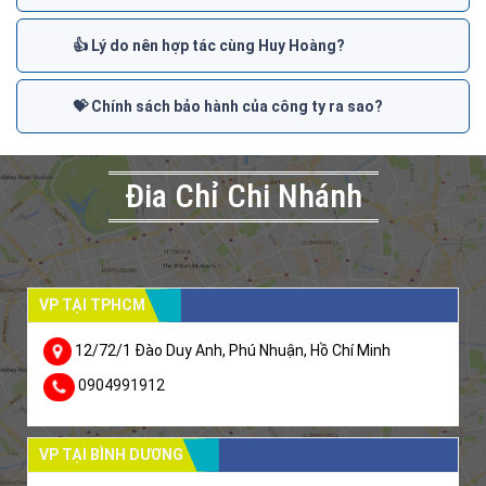
👍 Lý do nên hợp tác cùng Huy Hoàng?
💝 Chính sách bảo hành của công ty ra sao?
Đia Chỉ Chi Nhánh
VP TẠI TPHCM
12/72/1 Đào Duy Anh, Phú Nhuận, Hồ Chí Minh
0904991912
VP TẠI BÌNH DƯƠNG