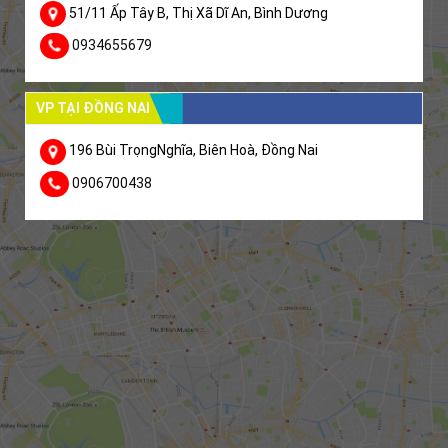
51/11 Ấp Tây B, Thị Xã Dĩ An, Bình Dương
0934655679
VP TẠI ĐỒNG NAI
196 Bùi TrọngNghĩa, Biên Hoà, Đồng Nai
0906700438