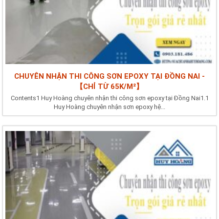
CHUYÊN NHẬN THI CÔNG SƠN EPOXY TẠI ĐỒNG NAI -
【CHỈ TỪ 65K/M²】
Contents1 Huy Hoàng chuyên nhận thi công sơn epoxy tại Đồng Nai1.1
Huy Hoàng chuyên nhận sơn epoxy hệ...