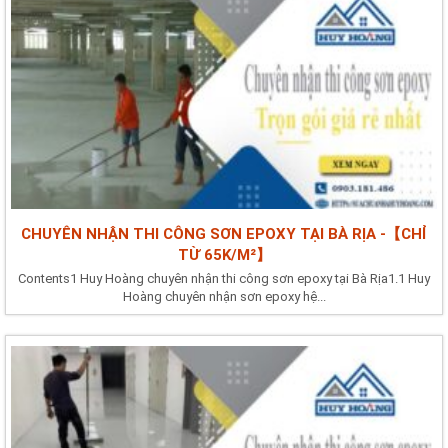
CHUYÊN NHẬN THI CÔNG SƠN EPOXY TẠI BÀ RỊA -【CHỈ
TỪ 65K/M²】
Contents1 Huy Hoàng chuyên nhận thi công sơn epoxy tại Bà Rịa1.1 Huy
Hoàng chuyên nhận sơn epoxy hệ...