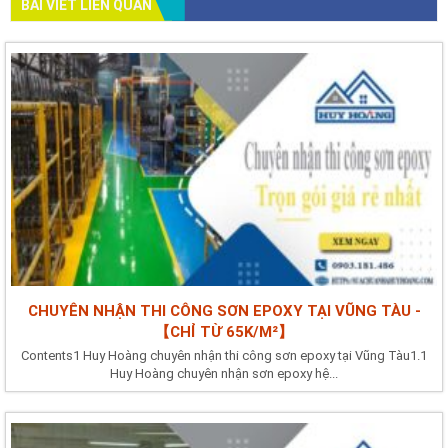
BÀI VIẾT LIÊN QUAN
CHUYÊN NHẬN THI CÔNG SƠN EPOXY TẠI VŨNG TÀU -
【CHỈ TỪ 65K/M²】
Contents1 Huy Hoàng chuyên nhận thi công sơn epoxy tại Vũng Tàu1.1
Huy Hoàng chuyên nhận sơn epoxy hệ...