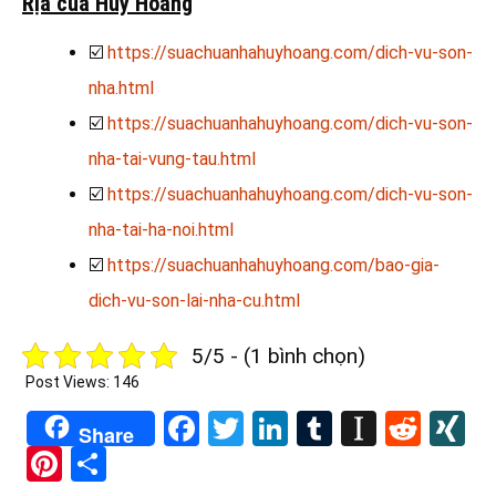
Rịa của Huy Hoàng
☑️
https://suachuanhahuyhoang.com/dich-vu-son-
nha.html
☑️
https://suachuanhahuyhoang.com/dich-vu-son-
nha-tai-vung-tau.html
☑️
https://suachuanhahuyhoang.com/dich-vu-son-
nha-tai-ha-noi.html
☑️
https://suachuanhahuyhoang.com/bao-gia-
dich-vu-son-lai-nha-cu.html
5/5 - (1 bình chọn)
Post Views:
146
Facebook
Twitter
LinkedIn
Tumblr
Instapa
Redd
X
Share
Pinterest
Share