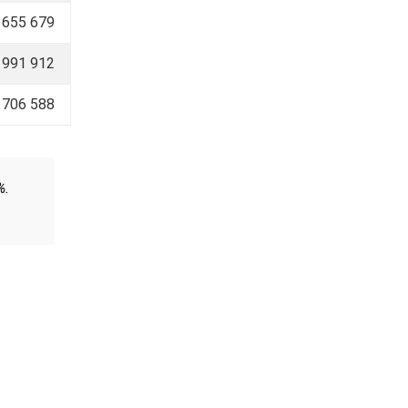
 655 679
 991 912
706 588
%.