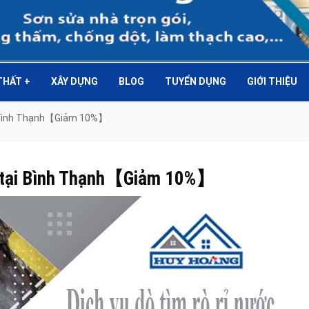
 THẤT
+
XÂY DỰNG
BLOG
TUYỂN DỤNG
GIỚI THIỆU
tại Bình Thạnh【Giảm 10%】
ớc tại Bình Thạnh【Giảm 10%】