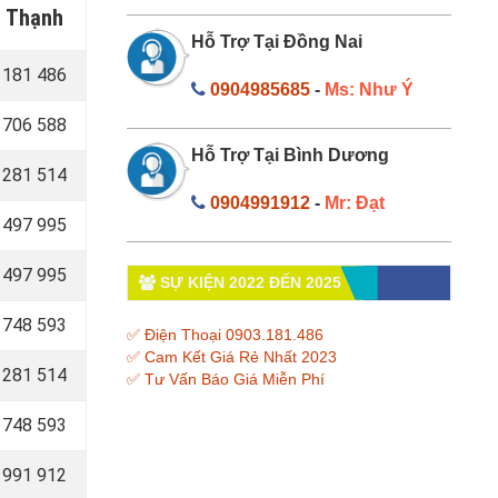
h Thạnh
Hỗ Trợ Tại Đồng Nai
181 486
0904985685
-
Ms: Như Ý
706 588
Hỗ Trợ Tại Bình Dương
281 514
0904991912
-
Mr: Đạt
497 995
497 995
SỰ KIỆN 2022 ĐẾN 2025
748 593
✅ Điện Thoại 0903.181.486
✅ Cam Kết Giá Rẻ Nhất 2023
281 514
✅ Tư Vấn Báo Giá Miễn Phí
748 593
991 912