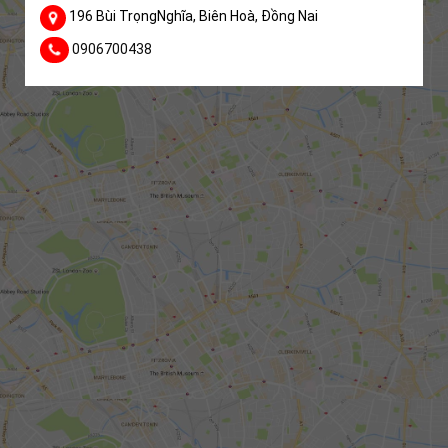
196 Bùi TrọngNghĩa, Biên Hoà, Đồng Nai
0906700438