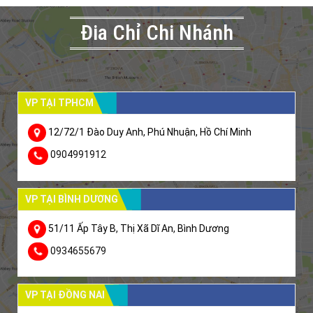
Đia Chỉ Chi Nhánh
VP TẠI TPHCM
12/72/1 Đào Duy Anh, Phú Nhuận, Hồ Chí Minh
0904991912
VP TẠI BÌNH DƯƠNG
51/11 Ấp Tây B, Thị Xã Dĩ An, Bình Dương
0934655679
VP TẠI ĐỒNG NAI