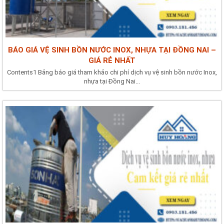
BÁO GIÁ VỆ SINH BỒN NƯỚC INOX, NHỰA TẠI ĐỒNG NAI –
GIÁ RẺ NHẤT
Contents1 Bảng báo giá tham khảo chi phí dịch vụ vệ sinh bồn nước Inox,
nhựa tại Đồng Nai...