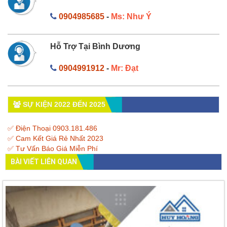
0904985685
-
Ms: Như Ý
Hỗ Trợ Tại Bình Dương
0904991912
-
Mr: Đạt
SỰ KIỆN 2022 ĐẾN 2025
✅ Điện Thoại 0903.181.486
✅ Cam Kết Giá Rẻ Nhất 2023
✅ Tư Vấn Báo Giá Miễn Phí
BÀI VIẾT LIÊN QUAN