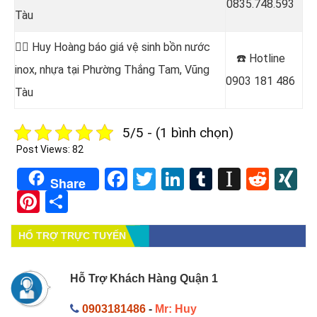
0835.748.593
Tàu
👷‍♂️ Huy Hoàng báo giá vệ sinh bồn nước
☎️ Hotline
inox, nhựa tại Phường Thắng Tam, Vũng
0903 181 486
Tàu
5/5 - (1 bình chọn)
Post Views:
82
Facebook
Twitter
LinkedIn
Tumblr
Instapa
Redd
X
Share
Pinterest
Share
HỔ TRỢ TRỰC TUYẾN
Hỗ Trợ Khách Hàng Quận 1
0903181486
-
Mr: Huy