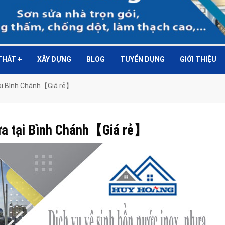
 THẤT
+
XÂY DỰNG
BLOG
TUYỂN DỤNG
GIỚI THIỆU
tại Bình Chánh【Giá rẻ】
hựa tại Bình Chánh【Giá rẻ】