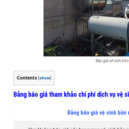
Báo giá vệ sinh bồ
Contents
[
show
]
Bảng báo giá tham khảo chi phí dịch vụ vệ 
Bảng
báo
giá vệ sinh bồn