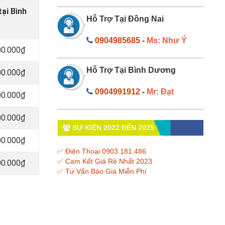
ại Bình
Hỗ Trợ Tại Đồng Nai
0904985685
-
Ms: Như Ý
00.000₫
Hỗ Trợ Tại Bình Dương
00.000₫
0904991912
-
Mr: Đạt
00.000₫
00.000₫
SỰ KIỆN 2022 ĐẾN 2025
00.000₫
✅ Điện Thoại 0903.181.486
✅ Cam Kết Giá Rẻ Nhất 2023
00.000₫
✅ Tư Vấn Báo Giá Miễn Phí