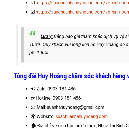
☑️
https://suachuanhahuyhoang.com/ve-sinh-bon-
☑️
https://suachuanhahuyhoang.com/ve-sinh-bon
Lưu ý:
Bảng báo giá tham khảo dịch vụ vệ si
100%. Quý khách vui lòng liên hệ Huy Hoàng để đ
phí 100%.
Tông đài Huy Hoàng chăm sóc khách hàng vệ
📲 Zalo
: 0903 181 486
☎️
Hotline: 0903 181 486
📧
Mail: suanhahuyhoang@gmail.com
🌍
Website:
suachuanhahuyhoang.com
🏠
Địa chỉ vệ sinh bồn nước Inox, Nhựa
tại Bình 