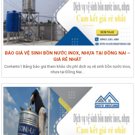
BÁO GIÁ VỆ SINH BỒN NƯỚC INOX, NHỰA TẠI ĐỒNG NAI –
GIÁ RẺ NHẤT
Contents1 Bảng báo giá tham khảo chi phí dịch vụ vệ sinh bồn nước Inox,
nhựa tại Đồng Nai...