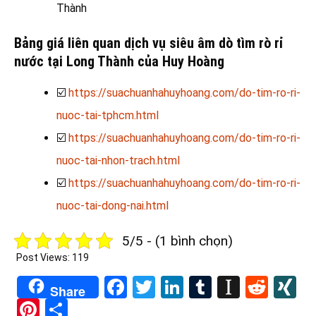
Thành
Bảng giá liên quan dịch vụ siêu âm dò tìm rò rỉ
nước tại Long Thành của Huy Hoàng
☑️
https://suachuanhahuyhoang.com/do-tim-ro-ri-
nuoc-tai-tphcm.html
☑️
https://suachuanhahuyhoang.com/do-tim-ro-ri-
nuoc-tai-nhon-trach.html
☑️
https://suachuanhahuyhoang.com/do-tim-ro-ri-
nuoc-tai-dong-nai.html
5/5 - (1 bình chọn)
Post Views:
119
Facebook
Twitter
LinkedIn
Tumblr
Instapa
Redd
X
Share
Pinterest
Share