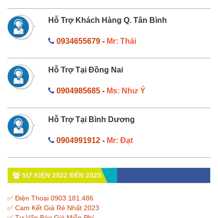
Hỗ Trợ Khách Hàng Q. Tân Bình
0934655679
-
Mr: Thái
Hỗ Trợ Tại Đồng Nai
0904985685
-
Ms: Như Ý
Hỗ Trợ Tại Bình Dương
0904991912
-
Mr: Đạt
SỰ KIỆN 2022 ĐẾN 2025
✅ Điện Thoại 0903.181.486
✅ Cam Kết Giá Rẻ Nhất 2023
✅ Tư Vấn Báo Giá Miễn Phí