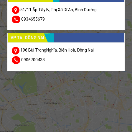
51/11 Ấp Tây B, Thị Xã Dĩ An, Bình Dương
0934655679
VP TẠI ĐỒNG NAI
196 Bùi TrọngNghĩa, Biên Hoà, Đồng Nai
0906700438