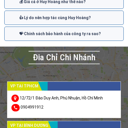
💰 Giá cả ở Huy Hoàng như thế nào?
👍 Lý do nên hợp tác cùng Huy Hoàng?
💝 Chính sách bảo hành của công ty ra sao?
Đia Chỉ Chi Nhánh
VP TẠI TPHCM
12/72/1 Đào Duy Anh, Phú Nhuận, Hồ Chí Minh
0904991912
VP TẠI BÌNH DƯƠNG