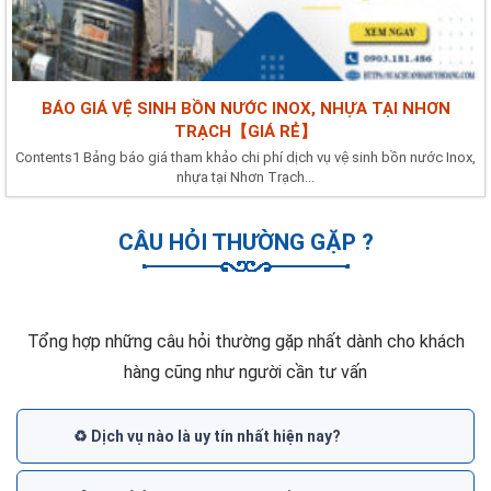
BÁO GIÁ VỆ SINH BỒN NƯỚC INOX, NHỰA TẠI NHƠN
TRẠCH【GIÁ RẺ】
Contents1 Bảng báo giá tham khảo chi phí dịch vụ vệ sinh bồn nước Inox,
nhựa tại Nhơn Trạch...
CÂU HỎI THƯỜNG GẶP ?
Tổng hợp những câu hỏi thường gặp nhất dành cho khách
hàng cũng như người cần tư vấn
♻️ Dịch vụ nào là uy tín nhất hiện nay?