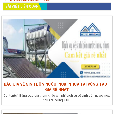
BÀI VIẾT LIÊN QUAN
BÁO GIÁ VỆ SINH BỒN NƯỚC INOX, NHỰA TẠI VŨNG TÀU –
GIÁ RẺ NHẤT
Contents1 Bảng báo giá tham khảo chi phí dịch vụ vệ sinh bồn nước Inox,
nhựa tại Vũng Tàu...