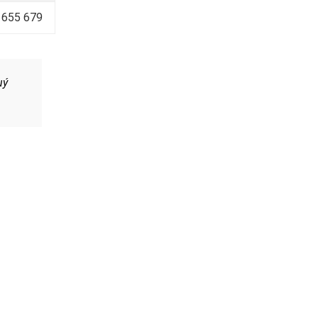
 655 679
uý