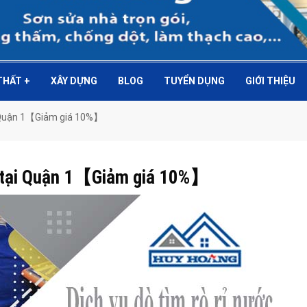
 THẤT
+
XÂY DỰNG
BLOG
TUYỂN DỤNG
GIỚI THIỆU
ại Quận 1【Giảm giá 10%】
ớc tại Quận 1【Giảm giá 10%】