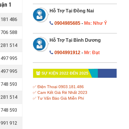
uận 1
Hỗ Trợ Tại Đồng Nai
181 486
0904985685
-
Ms: Như Ý
706 588
Hỗ Trợ Tại Bình Dương
281 514
0904991912
-
Mr: Đạt
497 995
497 995
SỰ KIỆN 2022 ĐẾN 2025
748 593
✅ Điện Thoại 0903.181.486
✅ Cam Kết Giá Rẻ Nhất 2023
281 514
✅ Tư Vấn Báo Giá Miễn Phí
748 593
991 912