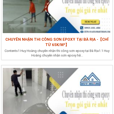
CHUYÊN NHẬN THI CÔNG SƠN EPOXY TẠI BÀ RỊA -【CHỈ
TỪ 65K/M²】
Contents1 Huy Hoàng chuyên nhận thi công sơn epoxy tại Bà Rịa1.1 Huy
Hoàng chuyên nhận sơn epoxy hệ...