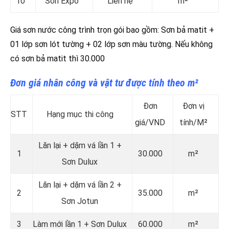
10
Sơn Expo
Liên hệ
m²
Giá sơn nước công trình trọn gói bao gồm: Sơn bả matit +
01 lớp sơn lót tường + 02 lớp sơn màu tường. Nếu không
có sơn bả matit thì 30.000
Đơn giá nhân công và vật tư được tính theo m²
Đơn
Đơn vị
STT
Hạng mục thi công
giá/VND
tính/M²
Lăn lại + dặm vá lần 1 +
1
30.000
m²
Sơn Dulux
Lăn lại + dặm vá lần 2 +
2
35.000
m²
Sơn Jotun
3
Làm mới lần 1 + Sơn Dulux
60.000
m²