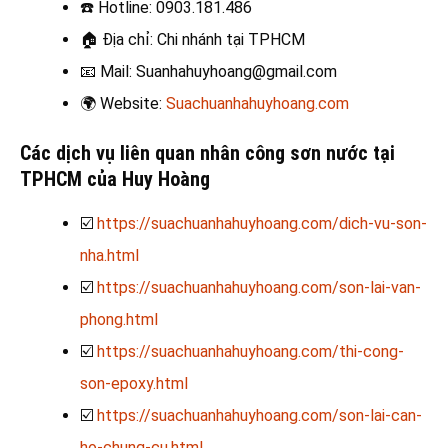
☎️
Hotline: 0903.181.486
🏠
Địa chỉ: Chi nhánh tại TPHCM
📧
Mail: Suanhahuyhoang@gmail.com
🌍
Website:
Suachuanhahuyhoang.com
Các dịch vụ liên quan nhân công sơn nước tại
TPHCM
của Huy Hoàng
☑️
https://suachuanhahuyhoang.com/dich-vu-son-
nha.html
☑️
https://suachuanhahuyhoang.com/son-lai-van-
phong.html
☑️
https://suachuanhahuyhoang.com/thi-cong-
son-epoxy.html
☑️
https://suachuanhahuyhoang.com/son-lai-can-
ho-chung-cu.html