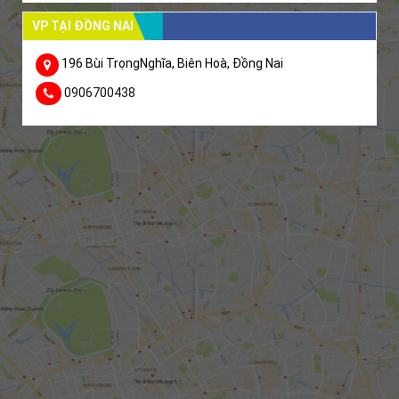
VP TẠI ĐỒNG NAI
196 Bùi TrọngNghĩa, Biên Hoà, Đồng Nai
0906700438