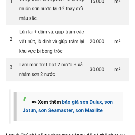
1
15.000
m²
muốn sơn nước lại để thay đổi
màu sắc.
Lăn lại + dặm vá: giúp trám các
2
vết nứt, lỗ đinh và giúp trám lại
20.000
m²
khu vực bị bong tróc
Làm mới: trét bột 2 nước + xả
3
30.000
m²
nhám sơn 2 nước
=> Xem thêm
báo giá sơn Dulux, sơn
Jotun, sơn Seamaster, sơn Maxilite