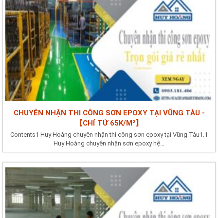
CHUYÊN NHẬN THI CÔNG SƠN EPOXY TẠI VŨNG TÀU -
【CHỈ TỪ 65K/M²】
Contents1 Huy Hoàng chuyên nhận thi công sơn epoxy tại Vũng Tàu1.1
Huy Hoàng chuyên nhận sơn epoxy hệ...