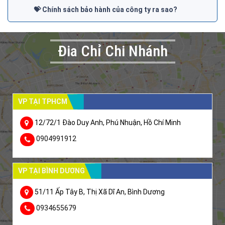
💝 Chính sách bảo hành của công ty ra sao?
Đia Chỉ Chi Nhánh
VP TẠI TPHCM
12/72/1 Đào Duy Anh, Phú Nhuận, Hồ Chí Minh
0904991912
VP TẠI BÌNH DƯƠNG
51/11 Ấp Tây B, Thị Xã Dĩ An, Bình Dương
0934655679