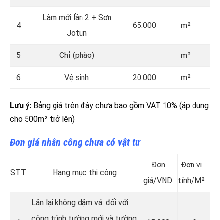
Làm mới lần 2 + Sơn
4
65.000
m²
Jotun
5
Chỉ (phào)
m²
6
Vệ sinh
20.000
m²
Lưu ý:
Bảng giá trên đây chưa bao gồm VAT 10% (áp dụng
cho 500m² trở lên)
Đơn giá nhân công chưa có vật tư
Đơn
Đơn vị
STT
Hạng mục thi công
giá/VND
tính/M²
Lăn lại không dặm vá: đối với
công trình tường mới và tường