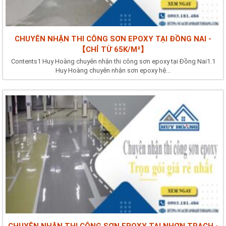
CHUYÊN NHẬN THI CÔNG SƠN EPOXY TẠI ĐỒNG NAI -
【CHỈ TỪ 65K/M²】
Contents1 Huy Hoàng chuyên nhận thi công sơn epoxy tại Đồng Nai1.1
Huy Hoàng chuyên nhận sơn epoxy hệ...
CHUYÊN NHẬN THI CÔNG SƠN EPOXY TẠI NHƠN TRẠCH -