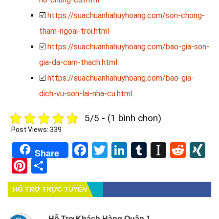
☑️
https://suachuanhahuyhoang.com/son-chong-
tham-ngoai-troi.html
☑️
https://suachuanhahuyhoang.com/bao-gia-son-
gia-da-cam-thach.html
☑️
https://suachuanhahuyhoang.com/bao-gia-
dich-vu-son-lai-nha-cu.html
5/5 - (1 bình chọn)
Post Views:
339
Facebook
Twitter
LinkedIn
Tumblr
Instapa
Redd
X
Share
Pinterest
Share
HỔ TRỢ TRỰC TUYẾN
Hỗ Trợ Khách Hàng Quận 1