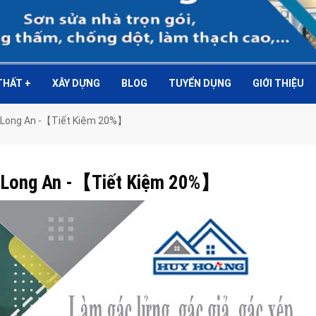
 THẤT
+
XÂY DỰNG
BLOG
TUYỂN DỤNG
GIỚI THIỆU
ại Long An -【Tiết Kiệm 20%】
ại Long An -【Tiết Kiệm 20%】