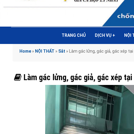
TRANG CHỦ
DỊCH VỤ
+
NỘI
Home
»
NỘI THẤT
»
Sắt
»
Làm gác lửng, gác giả, gác xép t
Làm gác lửng, gác giả, gác xép t