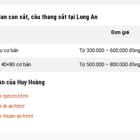
an can sắt, cầu thang sắt tại Long An
Đơn giá
ẫu cơ bản
Từ 300.000 – 600.000
đồn
p 40×80 cơ bản
Từ 500.000 – 800.000
đồn
 An của Huy Hoàng
i-tphcm.html
-di-an.html
-thuan-an.html