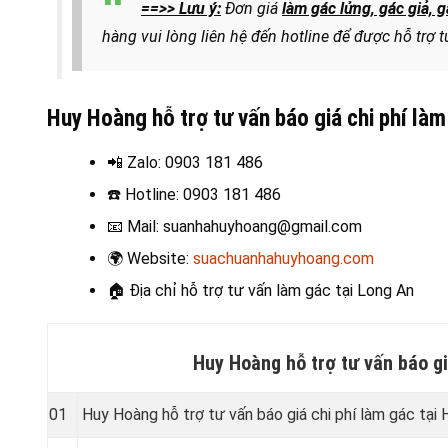
==>> Lưu ý:
Đơn giá
làm gác lửng, gác giả,
hàng vui lòng liên hệ đến hotline để được hỗ trợ t
Huy Hoàng hỗ trợ tư vấn báo giá chi phí là
📲 Zalo
: 0903 181 486
☎️ Hotline
: 0903 181 486
📧
Mail: suanhahuyhoang@gmail.com
🌍
Website:
suachuanhahuyhoang.com
🏠 Địa chỉ hỗ trợ t
ư vấn làm gác tại Long An
Huy Hoàng hỗ trợ tư vấn báo gi
01
Huy Hoàng hỗ trợ tư vấn báo giá chi phí làm gác tại