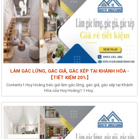
LÀM GÁC LỬNG, GÁC GIẢ, GÁC XÉP TẠI KHÁNH HÒA -
【TIẾT KIỆM 20%】
Contents1 Huy Hoàng báo giá làm gác lửng, gác giả, gác xép tại Khánh
Hòa của Huy Hoàng1.1 Huy...