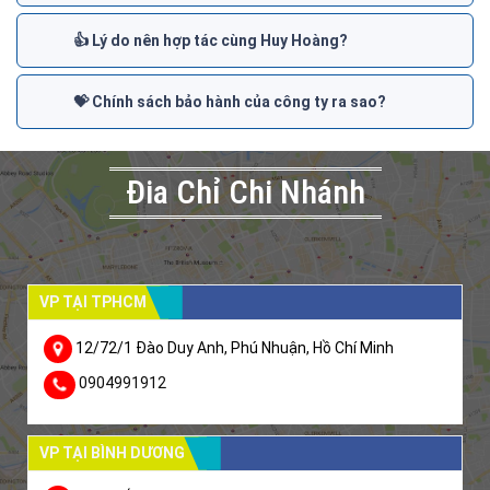
👍 Lý do nên hợp tác cùng Huy Hoàng?
💝 Chính sách bảo hành của công ty ra sao?
Đia Chỉ Chi Nhánh
VP TẠI TPHCM
12/72/1 Đào Duy Anh, Phú Nhuận, Hồ Chí Minh
0904991912
VP TẠI BÌNH DƯƠNG