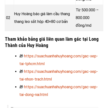
Từ 500.000 –
Huy Hoàng báo giá làm cầu thang
02
800.000
thang leo sắt hộp 40×80 cơ bản
đồng
/md
Tham khảo bảng giá liên quan làm gác tại Long
Thành của Huy Hoàng
🎁
https://suachuanhahuyhoang.com/gac-xep-
tai-tphcm.html
🎁
https://suachuanhahuyhoang.com/gac-xep-
tai-nhon-trach.html
🎁
https://suachuanhahuyhoang.com/gac-xep-
tai-dong-nai.html