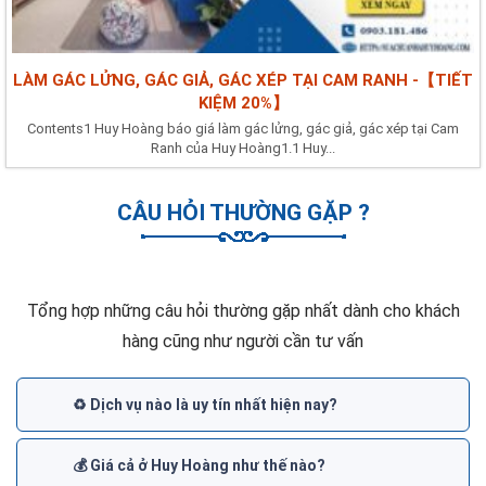
LÀM GÁC LỬNG, GÁC GIẢ, GÁC XÉP TẠI CAM RANH -【TIẾT
KIỆM 20%】
Contents1 Huy Hoàng báo giá làm gác lửng, gác giả, gác xép tại Cam
Ranh của Huy Hoàng1.1 Huy...
CÂU HỎI THƯỜNG GẶP ?
Tổng hợp những câu hỏi thường gặp nhất dành cho khách
hàng cũng như người cần tư vấn
♻️ Dịch vụ nào là uy tín nhất hiện nay?
💰 Giá cả ở Huy Hoàng như thế nào?