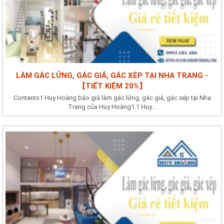
LÀM GÁC LỬNG, GÁC GIẢ, GÁC XÉP TẠI NHA TRANG -
【TIẾT KIỆM 20%】
Contents1 Huy Hoàng báo giá làm gác lửng, gác giả, gác xép tại Nha
Trang của Huy Hoàng1.1 Huy...