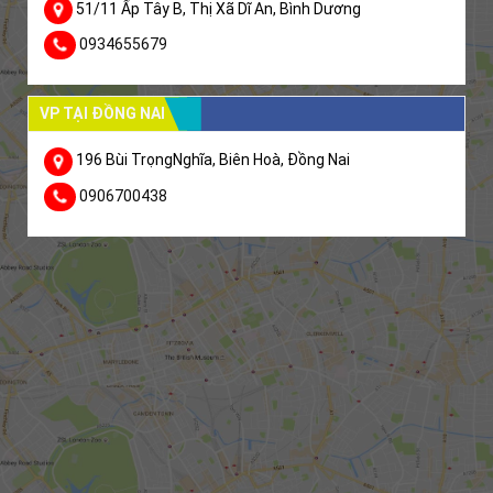
51/11 Ấp Tây B, Thị Xã Dĩ An, Bình Dương
0934655679
VP TẠI ĐỒNG NAI
196 Bùi TrọngNghĩa, Biên Hoà, Đồng Nai
0906700438