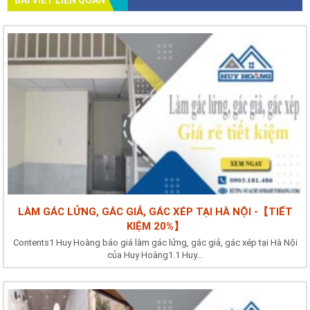
LÀM GÁC LỬNG, GÁC GIẢ, GÁC XÉP TẠI HÀ NỘI -【TIẾT
KIỆM 20%】
Contents1 Huy Hoàng báo giá làm gác lửng, gác giả, gác xép tại Hà Nội
của Huy Hoàng1.1 Huy...