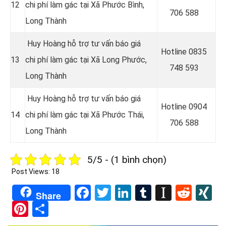
12
chi phí làm gác tại Xã Phước Bình,
706 588
Long Thành
Huy Hoàng hỗ trợ tư vấn báo giá
Hotline
0835
13
chi phí làm gác tại Xã Long Phước,
748 593
Long Thành
Huy Hoàng hỗ trợ tư vấn báo giá
Hotline 0
904
14
chi phí làm gác tại Xã Phước Thái,
706 588
Long Thành
5/5 - (1 bình chọn)
Post Views:
18
Facebook
Twitter
LinkedIn
Tumblr
Instapa
Redd
X
Share
Pinterest
Share