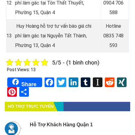
12
phí làm gác tại Tôn Thất Thuyết,
0
904 706
Phường 15, Quận 4
588
Huy Hoàng hỗ trợ tư vấn báo giá chi
Hotline
13
phí làm gác tại Nguyễn Tất Thành,
0835 748
Phường 13, Quận 4
593
5/5 - (1 bình chọn)
Post Views:
13
Facebook
Twitter
LinkedIn
Tumblr
Instapa
Redd
X
Share
Pinterest
Share
HỔ TRỢ TRỰC TUYẾN
Hỗ Trợ Khách Hàng Quận 1