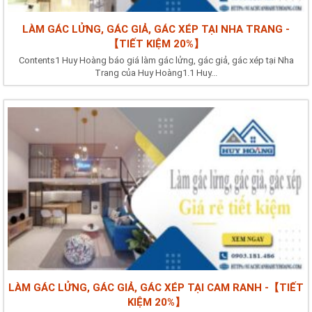
LÀM GÁC LỬNG, GÁC GIẢ, GÁC XÉP TẠI NHA TRANG -
【TIẾT KIỆM 20%】
Contents1 Huy Hoàng báo giá làm gác lửng, gác giả, gác xép tại Nha
Trang của Huy Hoàng1.1 Huy...
LÀM GÁC LỬNG, GÁC GIẢ, GÁC XÉP TẠI CAM RANH -【TIẾT
KIỆM 20%】