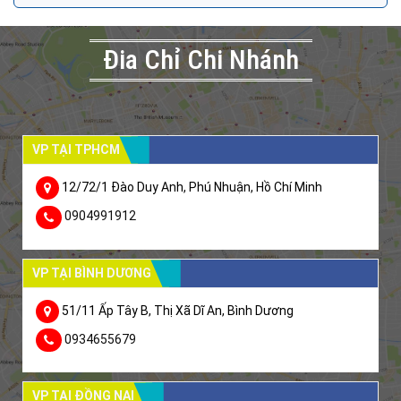
Đia Chỉ Chi Nhánh
VP TẠI TPHCM
12/72/1 Đào Duy Anh, Phú Nhuận, Hồ Chí Minh
0904991912
VP TẠI BÌNH DƯƠNG
51/11 Ấp Tây B, Thị Xã Dĩ An, Bình Dương
0934655679
VP TẠI ĐỒNG NAI