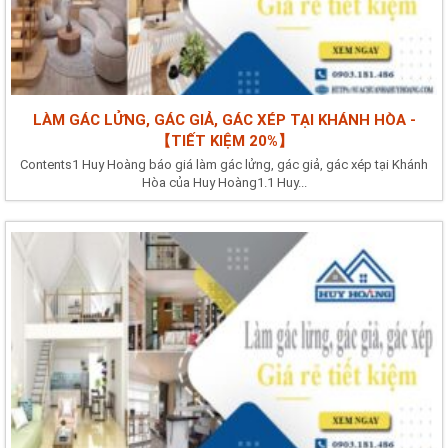
LÀM GÁC LỬNG, GÁC GIẢ, GÁC XÉP TẠI KHÁNH HÒA -
【TIẾT KIỆM 20%】
Contents1 Huy Hoàng báo giá làm gác lửng, gác giả, gác xép tại Khánh
Hòa của Huy Hoàng1.1 Huy...