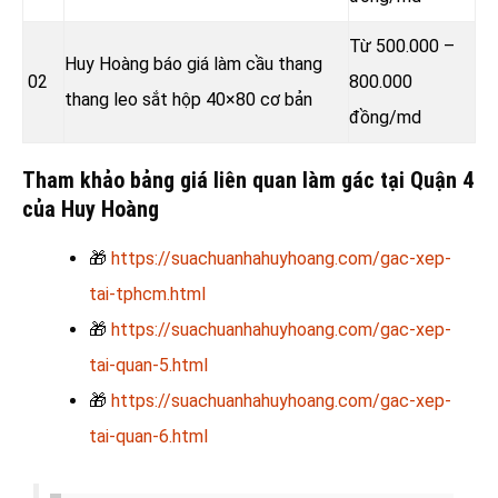
Từ 500.000 –
Huy Hoàng báo giá làm cầu thang
02
800.000
thang leo sắt hộp 40×80 cơ bản
đồng
/md
Tham khảo bảng giá liên quan làm gác tại Quận 4
của Huy Hoàng
🎁
https://suachuanhahuyhoang.com/gac-xep-
tai-tphcm.html
🎁
https://suachuanhahuyhoang.com/gac-xep-
tai-quan-5.html
🎁
https://suachuanhahuyhoang.com/gac-xep-
tai-quan-6.html