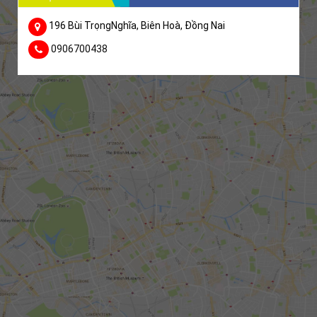
196 Bùi TrọngNghĩa, Biên Hoà, Đồng Nai
0906700438