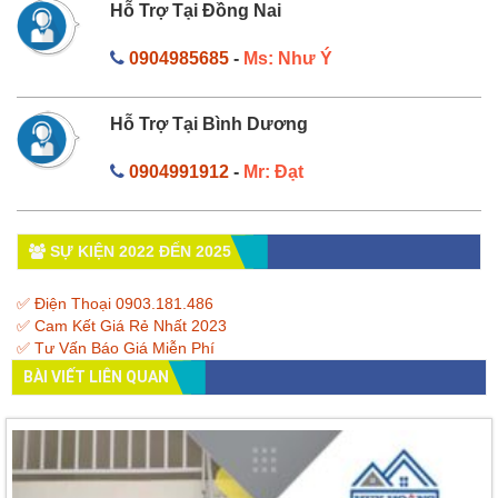
Hỗ Trợ Tại Đồng Nai
0904985685
-
Ms: Như Ý
Hỗ Trợ Tại Bình Dương
0904991912
-
Mr: Đạt
SỰ KIỆN 2022 ĐẾN 2025
✅ Điện Thoại 0903.181.486
✅ Cam Kết Giá Rẻ Nhất 2023
✅ Tư Vấn Báo Giá Miễn Phí
BÀI VIẾT LIÊN QUAN