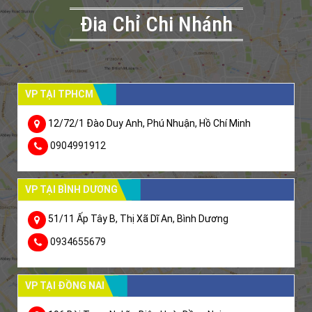
Đia Chỉ Chi Nhánh
VP TẠI TPHCM
12/72/1 Đào Duy Anh, Phú Nhuận, Hồ Chí Minh
0904991912
VP TẠI BÌNH DƯƠNG
51/11 Ấp Tây B, Thị Xã Dĩ An, Bình Dương
0934655679
VP TẠI ĐỒNG NAI