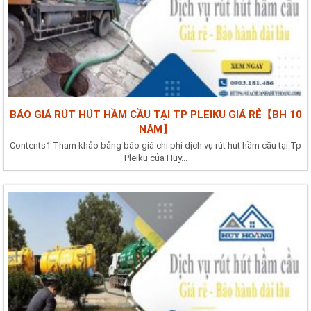
BÁO GIÁ RÚT HÚT HẦM CẦU TẠI TP PLEIKU GIÁ RẺ【BH 10
NĂM】
Contents1 Tham khảo bảng báo giá chi phí dịch vụ rút hút hầm cầu tại Tp
Pleiku của Huy...