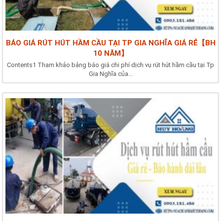
BÁO GIÁ RÚT HÚT HẦM CẦU TẠI TP GIA NGHĨA GIÁ RẺ【BH
10 NĂM】
Contents1 Tham khảo bảng báo giá chi phí dịch vụ rút hút hầm cầu tại Tp
Gia Nghĩa của...