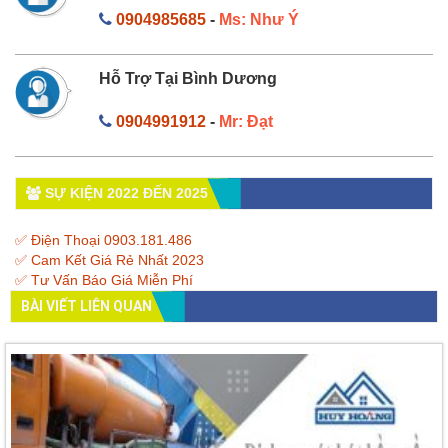
0904985685
-
Ms: Như Ý
Hỗ Trợ Tại Bình Dương
0904991912
-
Mr: Đạt
SỰ KIỆN 2022 ĐẾN 2025
✅ Điện Thoại 0903.181.486
✅ Cam Kết Giá Rẻ Nhất 2023
✅ Tư Vấn Báo Giá Miễn Phí
BÀI VIẾT LIÊN QUAN