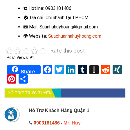
☎️
Hotline: 0903181486
🏠
Địa chỉ: Chi nhánh tại TPHCM
📧
Mail: Suanhahuyhoang@gmail.com
🌍
Website:
Suachuanhahuyhoang.com
Rate this post
Post Views:
91
Facebook
Twitter
LinkedIn
Tumblr
Instapa
Redd
X
Share
Pinterest
Share
HỔ TRỢ TRỰC TUYẾN
Hỗ Trợ Khách Hàng Quận 1
0903181486
-
Mr: Huy