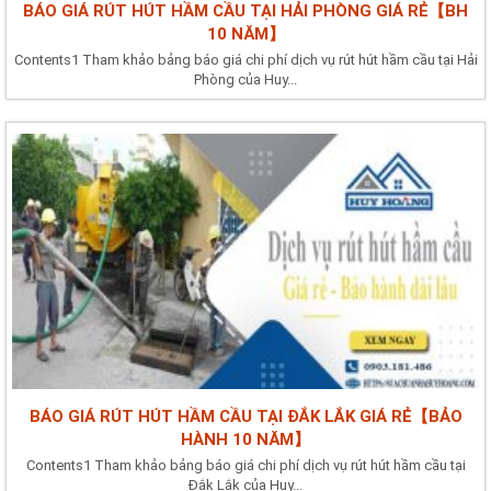
BÁO GIÁ RÚT HÚT HẦM CẦU TẠI HẢI PHÒNG GIÁ RẺ【BH
10 NĂM】
Contents1 Tham khảo bảng báo giá chi phí dịch vụ rút hút hầm cầu tại Hải
Phòng của Huy...
BÁO GIÁ RÚT HÚT HẦM CẦU TẠI ĐẮK LẮK GIÁ RẺ【BẢO
HÀNH 10 NĂM】
Contents1 Tham khảo bảng báo giá chi phí dịch vụ rút hút hầm cầu tại
Đắk Lắk của Huy...