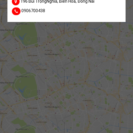
196 Bùi TrọngNghĩa, Biên Hoà, Đồng Nai
0906700438