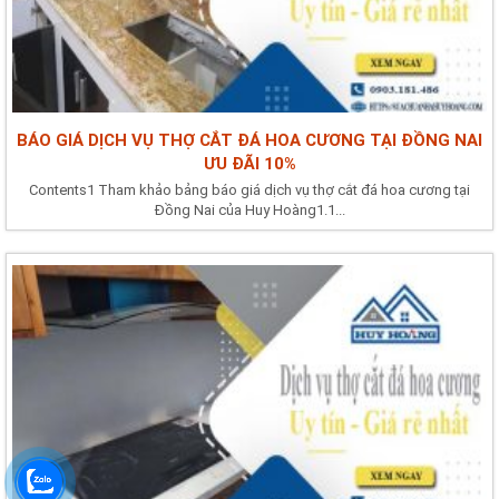
BÁO GIÁ DỊCH VỤ THỢ CẮT ĐÁ HOA CƯƠNG TẠI ĐỒNG NAI
ƯU ĐÃI 10%
Contents1 Tham khảo bảng báo giá dịch vụ thợ cắt đá hoa cương tại
Đồng Nai của Huy Hoàng1.1...