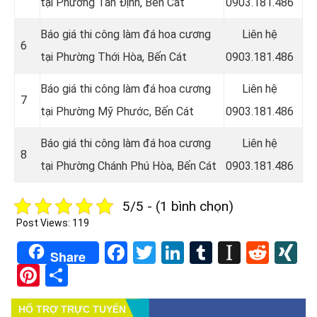
tại
Phường Tân Định
, Bến Cát
0903.181.486
Báo giá thi công làm đá hoa cương
Liên hệ
6
tại
Phường Thới Hòa
, Bến Cát
0903.181.486
Báo giá thi công làm đá hoa cương
Liên hệ
7
tại
Phường Mỹ Phước
, Bến Cát
0903.181.486
Báo giá thi công làm đá hoa cương
Liên hệ
8
tại
Phường Chánh Phú Hòa
, Bến Cát
0903.181.486
5/5 - (1 bình chọn)
Post Views:
119
Facebook
Twitter
LinkedIn
Tumblr
Instapa
Redd
X
Share
Pinterest
Share
HỔ TRỢ TRỰC TUYẾN