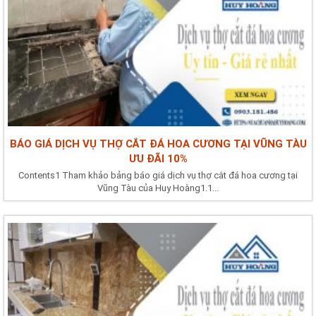
BÁO GIÁ DỊCH VỤ THỢ CẮT ĐÁ HOA CƯƠNG TẠI VŨNG TÀU
ƯU ĐÃI 10%
Contents1 Tham khảo bảng báo giá dịch vụ thợ cắt đá hoa cương tại
Vũng Tàu của Huy Hoàng1.1...