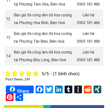
11
tại Phường Tam Hòa, Biên Hoà
0903.181.486
Báo giá thi công làm đá hoa cương
Liên hệ
12
tại Phường Hòa Bình, Biên Hoà
0903.181.486
Báo giá thi công làm đá hoa cương
Liên hệ
13
tại Phường Tân Biên, Biên Hoà
0903.181.486
Báo giá thi công làm đá hoa cương
Liên hệ
14
tại Phường Bửu Long, Biên Hoà
0903.181.486
5/5 - (1 bình chọn)
Post Views:
241
Facebook
Twitter
LinkedIn
Tumblr
Instapa
Redd
X
Share
Pinterest
Share