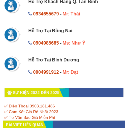
Hỗ Trợ Khách Hàng Q. Tân Bình
0934655679
-
Mr: Thái
Hỗ Trợ Tại Đồng Nai
0904985685
-
Ms: Như Ý
Hỗ Trợ Tại Bình Dương
0904991912
-
Mr: Đạt
SỰ KIỆN 2022 ĐẾN 2025
✅ Điện Thoại 0903.181.486
✅ Cam Kết Giá Rẻ Nhất 2023
✅ Tư Vấn Báo Giá Miễn Phí
BÀI VIẾT LIÊN QUAN