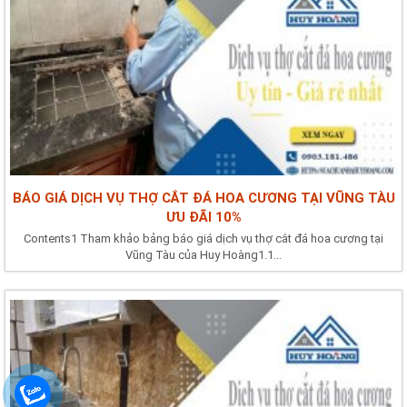
BÁO GIÁ DỊCH VỤ THỢ CẮT ĐÁ HOA CƯƠNG TẠI VŨNG TÀU
ƯU ĐÃI 10%
Contents1 Tham khảo bảng báo giá dịch vụ thợ cắt đá hoa cương tại
Vũng Tàu của Huy Hoàng1.1...