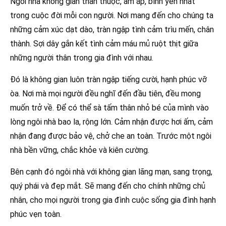
Ngôi nhà không gian thân thuộc, ấm áp, bình yên nhất
trong cuộc đời mỗi con người. Nơi mang đến cho chúng ta
những cảm xúc dạt dào, tràn ngập tình cảm trìu mến, chân
thành. Sợi dây gắn kết tình cảm máu mủ ruột thịt giữa
những người thân trong gia đình với nhau.
Đó là không gian luôn tràn ngập tiếng cười, hạnh phúc vỡ
òa. Nơi mà mọi người đều nghĩ đến đầu tiên, đều mong
muốn trở về. Để có thể sà tấm thân nhỏ bé của mình vào
lòng ngôi nhà bao la, rộng lớn. Cảm nhận được hơi ấm, cảm
nhận đang được bảo vệ, chở che an toàn. Trước một ngôi
nhà bền vững, chắc khỏe và kiên cường.
Bên cạnh đó ngôi nhà với không gian lãng mạn, sang trọng,
quý phái và đẹp mắt. Sẽ mang đến cho chính những chủ
nhân, cho mọi người trong gia đình cuộc sống gia đình hạnh
phúc vẹn toàn.