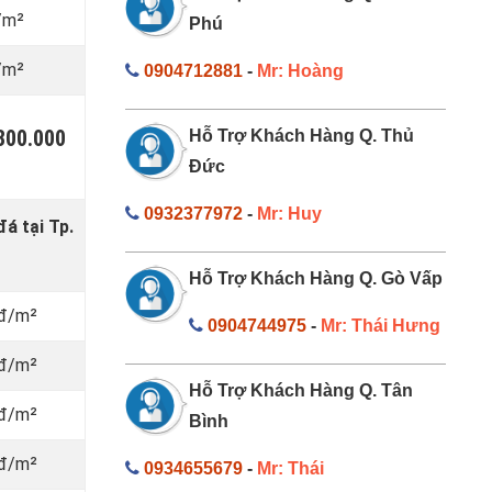
/m²
Phú
/m²
0904712881
-
Mr: Hoàng
.300.000
Hỗ Trợ Khách Hàng Q. Thủ
Đức
0932377972
-
Mr: Huy
đá tại Tp.
Hỗ Trợ Khách Hàng Q. Gò Vấp
 đ/m²
0904744975
-
Mr: Thái Hưng
 đ/m²
Hỗ Trợ Khách Hàng Q. Tân
 đ/m²
Bình
 đ/m²
0934655679
-
Mr: Thái