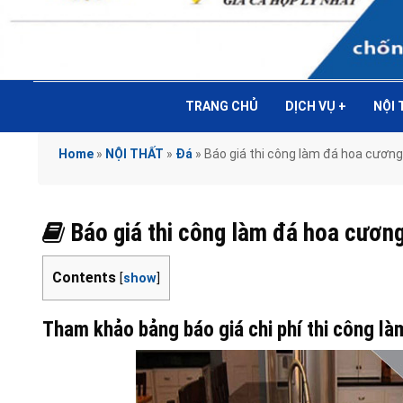
TRANG CHỦ
DỊCH VỤ
+
NỘI
Home
»
NỘI THẤT
»
Đá
»
Báo giá thi công làm đá hoa cươn
Báo giá thi công làm đá hoa cươn
Contents
[
show
]
Tham khảo bảng báo giá chi phí thi công là