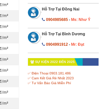
 đ/m²
Hỗ Trợ Tại Đồng Nai
 đ/m²
0904985685
-
Ms: Như Ý
 đ/m²
Hỗ Trợ Tại Bình Dương
 đ/m²
0904991912
-
Mr: Đạt
 đ/m²
 đ/m²
SỰ KIỆN 2022 ĐẾN 2025
 đ/m²
✅ Điện Thoại 0903.181.486
✅ Cam Kết Giá Rẻ Nhất 2023
 đ/m²
✅ Tư Vấn Báo Giá Miễn Phí
 đ/m²
 đ/m²