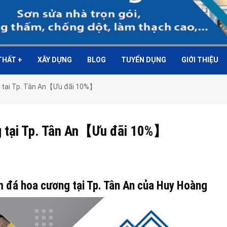
 THẤT
+
XÂY DỰNG
BLOG
TUYỂN DỤNG
GIỚI THIỆU
g tại Tp. Tân An【Ưu đãi 10%】
g tại Tp. Tân An【Ưu đãi 10%】
m đá hoa cương tại Tp. Tân An của Huy Hoàng