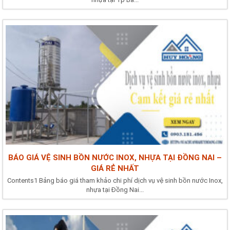
BÁO GIÁ VỆ SINH BỒN NƯỚC INOX, NHỰA TẠI ĐỒNG NAI –
GIÁ RẺ NHẤT
Contents1 Bảng báo giá tham khảo chi phí dịch vụ vệ sinh bồn nước Inox,
nhựa tại Đồng Nai...