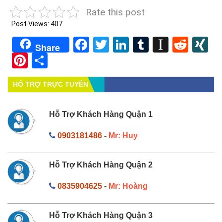
Rate this post
Post Views:
407
Facebook
Twitter
LinkedIn
Tumblr
Instapa
Redd
X
Share
Pinterest
Share
HỔ TRỢ TRỰC TUYẾN
Hỗ Trợ Khách Hàng Quận 1
0903181486
-
Mr: Huy
Hỗ Trợ Khách Hàng Quận 2
0835904625
-
Mr: Hoàng
Hỗ Trợ Khách Hàng Quận 3