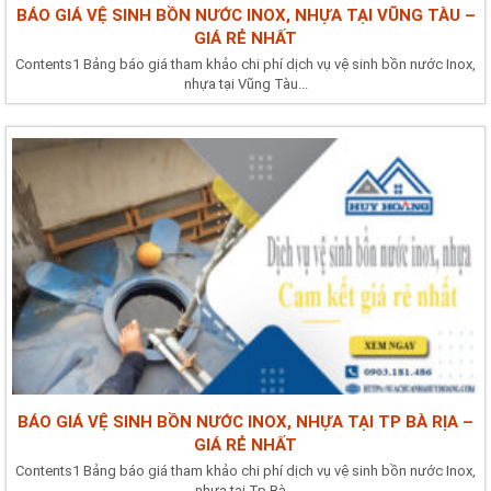
BÁO GIÁ VỆ SINH BỒN NƯỚC INOX, NHỰA TẠI VŨNG TÀU –
GIÁ RẺ NHẤT
Contents1 Bảng báo giá tham khảo chi phí dịch vụ vệ sinh bồn nước Inox,
nhựa tại Vũng Tàu...
BÁO GIÁ VỆ SINH BỒN NƯỚC INOX, NHỰA TẠI TP BÀ RỊA –
GIÁ RẺ NHẤT
Contents1 Bảng báo giá tham khảo chi phí dịch vụ vệ sinh bồn nước Inox,
nhựa tại Tp Bà...