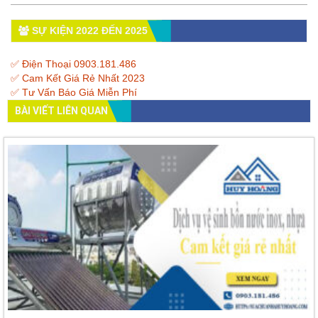
SỰ KIỆN 2022 ĐẾN 2025
✅ Điện Thoại 0903.181.486
✅ Cam Kết Giá Rẻ Nhất 2023
✅ Tư Vấn Báo Giá Miễn Phí
BÀI VIẾT LIÊN QUAN