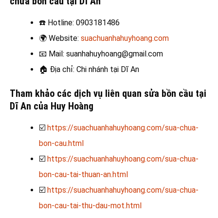
chữa bồn cầu tại Dĩ An
☎️
Hotline: 0903181486
🌍
Website:
suachuanhahuyhoang.com
📧
Mail: suanhahuyhoang@gmail.com
🏠
Địa chỉ: Chi nhánh tại Dĩ An
Tham khảo các dịch vụ liên quan sửa bồn cầu tại
Dĩ An của Huy Hoàng
☑️
https://suachuanhahuyhoang.com/sua-chua-
bon-cau.html
☑️
https://suachuanhahuyhoang.com/sua-chua-
bon-cau-tai-thuan-an.html
☑️
https://suachuanhahuyhoang.com/sua-chua-
bon-cau-tai-thu-dau-mot.html