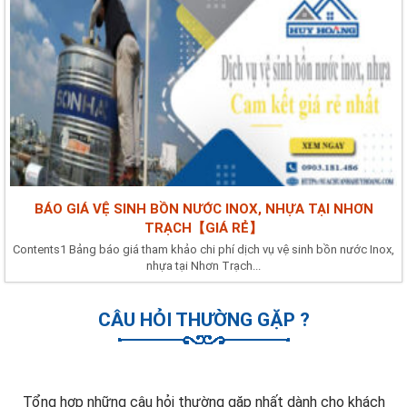
BÁO GIÁ VỆ SINH BỒN NƯỚC INOX, NHỰA TẠI NHƠN
TRẠCH【GIÁ RẺ】
Contents1 Bảng báo giá tham khảo chi phí dịch vụ vệ sinh bồn nước Inox,
nhựa tại Nhơn Trạch...
CÂU HỎI THƯỜNG GẶP ?
Tổng hợp những câu hỏi thường gặp nhất dành cho khách