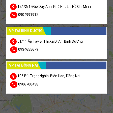
12/72/1 Đào Duy Anh, Phú Nhuận, Hồ Chí Minh
0904991912
VP TẠI BÌNH DƯƠNG
51/11 Ấp Tây B, Thị Xã Dĩ An, Bình Dương
0934655679
VP TẠI ĐỒNG NAI
196 Bùi TrọngNghĩa, Biên Hoà, Đồng Nai
0906700438