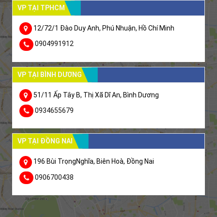
VP TẠI TPHCM
12/72/1 Đào Duy Anh, Phú Nhuận, Hồ Chí Minh
0904991912
VP TẠI BÌNH DƯƠNG
51/11 Ấp Tây B, Thị Xã Dĩ An, Bình Dương
0934655679
VP TẠI ĐỒNG NAI
196 Bùi TrọngNghĩa, Biên Hoà, Đồng Nai
0906700438