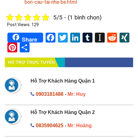
bon-cau-tai-nha-be.html
5/5 - (1 bình chọn)
Post Views:
129
Facebook
Twitter
LinkedIn
Tumblr
Instapa
Redd
X
Share
Pinterest
Share
HỔ TRỢ TRỰC TUYẾN
Hỗ Trợ Khách Hàng Quận 1
0903181486
-
Mr: Huy
Hỗ Trợ Khách Hàng Quận 2
0835904625
-
Mr: Hoàng