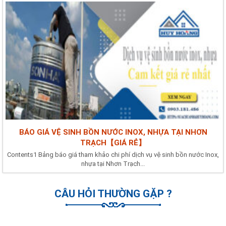
BÁO GIÁ VỆ SINH BỒN NƯỚC INOX, NHỰA TẠI NHƠN
TRẠCH【GIÁ RẺ】
Contents1 Bảng báo giá tham khảo chi phí dịch vụ vệ sinh bồn nước Inox,
nhựa tại Nhơn Trạch...
CÂU HỎI THƯỜNG GẶP ?