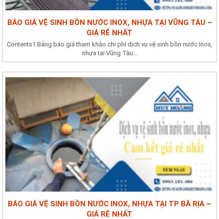
BÁO GIÁ VỆ SINH BỒN NƯỚC INOX, NHỰA TẠI VŨNG TÀU –
GIÁ RẺ NHẤT
Contents1 Bảng báo giá tham khảo chi phí dịch vụ vệ sinh bồn nước Inox,
nhựa tại Vũng Tàu...
BÁO GIÁ VỆ SINH BỒN NƯỚC INOX, NHỰA TẠI TP BÀ RỊA –
GIÁ RẺ NHẤT