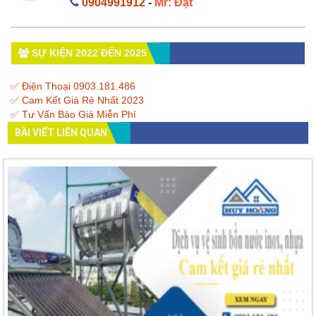
0904991912
-
Mr: Đạt
SỰ KIỆN 2022 ĐẾN 2025
✅ Điện Thoại 0903.181.486
✅ Cam Kết Giá Rẻ Nhất 2023
✅ Tư Vấn Báo Giá Miễn Phí
BÀI VIẾT LIÊN QUAN