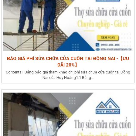
BÁO GIÁ PHÍ SỬA CHỮA CỬA CUỐN TẠI ĐỒNG NAI -【ƯU
ĐÃI 20%】
Contents1 Bảng báo giá tham khảo chi phí sửa chữa cửa cuốn tại Đồng
Nai của Huy Hoàng1.1 Bảng...