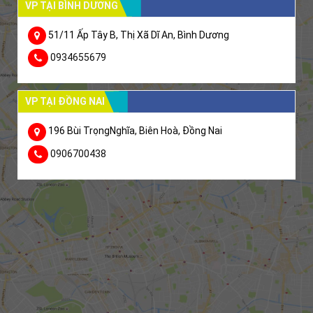
VP TẠI BÌNH DƯƠNG
51/11 Ấp Tây B, Thị Xã Dĩ An, Bình Dương
0934655679
VP TẠI ĐỒNG NAI
196 Bùi TrọngNghĩa, Biên Hoà, Đồng Nai
0906700438