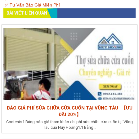
✅ Tư Vấn Báo Giá Miễn Phí
BÀI VIẾT LIÊN QUAN
BÁO GIÁ PHÍ SỬA CHỮA CỬA CUỐN TẠI VŨNG TÀU -【ƯU
ĐÃI 20%】
Contents1 Bảng báo giá tham khảo chi phí sửa chữa cửa cuốn tại Vũng
Tàu của Huy Hoàng1.1 Bảng...