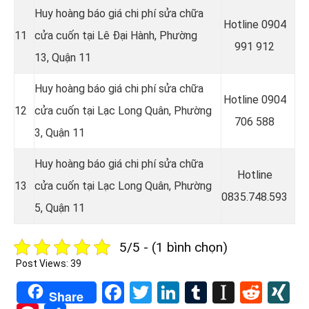
Huy hoàng báo giá chi phí sửa chữa
Hotline 0904
11
cửa cuốn tại Lê Đại Hành, Phường
991 912
13, Quận 11
Huy hoàng báo giá chi phí sửa chữa
Hotline 0
904
12
cửa cuốn tại
Lạc Long Quân,
Phường
706 588
3, Quận 11
Huy hoàng báo giá chi phí sửa chữa
Hotline
13
cửa cuốn tại Lạc Long Quân, Phường
0835.748.593
5, Quận 11
5/5 - (1 bình chọn)
Post Views:
39
Facebook
Twitter
LinkedIn
Tumblr
Instapa
Redd
X
Share