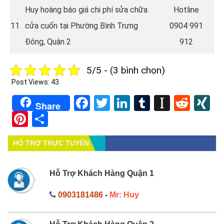
Huy hoàng báo giá chi phí sửa chữa
Hotline
11
cửa cuốn tại Phường Bình Trưng
0904 991
Đông, Quận 2
912
5/5 - (3 bình chọn)
Post Views:
43
Facebook
Twitter
LinkedIn
Tumblr
Instapa
Redd
X
Share
Pinterest
Share
HỔ TRỢ TRỰC TUYẾN
Hỗ Trợ Khách Hàng Quận 1
0903181486
-
Mr: Huy