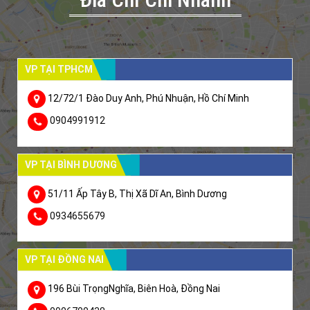
VP TẠI TPHCM
12/72/1 Đào Duy Anh, Phú Nhuận, Hồ Chí Minh
0904991912
VP TẠI BÌNH DƯƠNG
51/11 Ấp Tây B, Thị Xã Dĩ An, Bình Dương
0934655679
VP TẠI ĐỒNG NAI
196 Bùi TrọngNghĩa, Biên Hoà, Đồng Nai