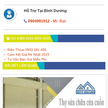
Hỗ Trợ Tại Bình Dương
0904991912
-
Mr: Đạt
SỰ KIỆN 2022 ĐẾN 2025
✅ Điện Thoại 0903.181.486
✅ Cam Kết Giá Rẻ Nhất 2023
✅ Tư Vấn Báo Giá Miễn Phí
BÀI VIẾT LIÊN QUAN