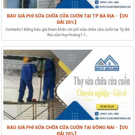
BÁO GIÁ PHÍ SỬA CHỮA CỬA CUỐN TẠI TP BÀ RỊA -【ƯU
ĐÃI 20%】
Contents1 Bảng báo giá tham khảo chi phí sửa chữa cửa cuốn tại Tp Bà
Rịa của Huy Hoàng1.1...
BÁO GIÁ PHÍ SỬA CHỮA CỬA CUỐN TẠI ĐỒNG NAI -【ƯU
ĐÃI 20%】