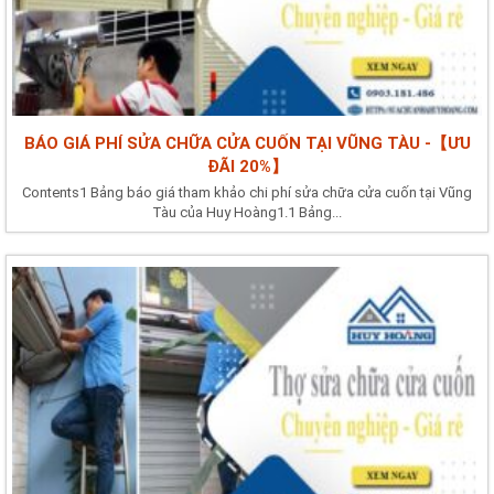
BÁO GIÁ PHÍ SỬA CHỮA CỬA CUỐN TẠI VŨNG TÀU -【ƯU
ĐÃI 20%】
Contents1 Bảng báo giá tham khảo chi phí sửa chữa cửa cuốn tại Vũng
Tàu của Huy Hoàng1.1 Bảng...