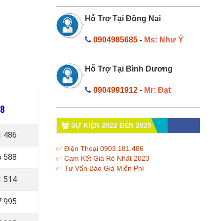
Hỗ Trợ Tại Đồng Nai
0904985685
-
Ms: Như Ý
Hỗ Trợ Tại Bình Dương
0904991912
-
Mr: Đạt
 8
SỰ KIỆN 2022 ĐẾN 2025
1 486
✅ Điện Thoại 0903.181.486
6 588
✅ Cam Kết Giá Rẻ Nhất 2023
✅ Tư Vấn Báo Giá Miễn Phí
1 514
7 995