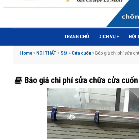
TRANG CHỦ
DỊCH VỤ
+
NỘI
Home
»
NỘI THẤT
»
Sắt
»
Cửa cuốn
»
Báo giá chi phí sửa 
Báo giá chi phí sửa chữa cửa cu