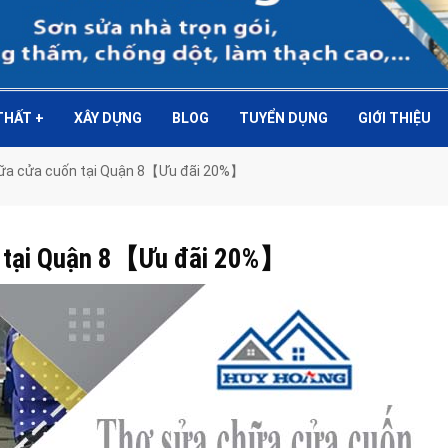
 THẤT
+
XÂY DỰNG
BLOG
TUYỂN DỤNG
GIỚI THIỆU
chữa cửa cuốn tại Quận 8【Ưu đãi 20%】
ốn tại Quận 8【Ưu đãi 20%】