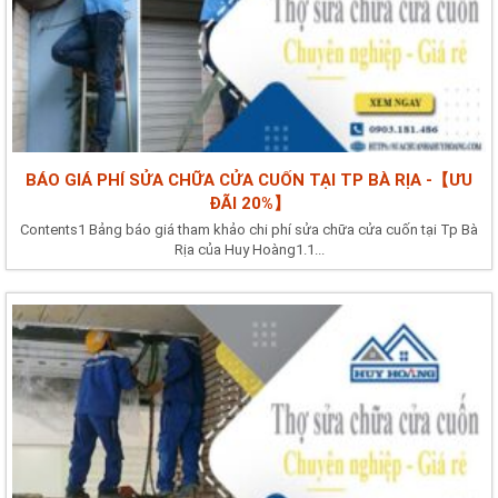
BÁO GIÁ PHÍ SỬA CHỮA CỬA CUỐN TẠI TP BÀ RỊA -【ƯU
ĐÃI 20%】
Contents1 Bảng báo giá tham khảo chi phí sửa chữa cửa cuốn tại Tp Bà
Rịa của Huy Hoàng1.1...