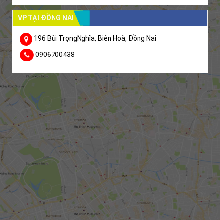
VP TẠI ĐỒNG NAI
196 Bùi TrọngNghĩa, Biên Hoà, Đồng Nai
0906700438