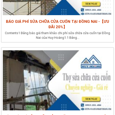
BÁO GIÁ PHÍ SỬA CHỮA CỬA CUỐN TẠI ĐỒNG NAI -【ƯU
ĐÃI 20%】
Contents1 Bảng báo giá tham khảo chi phí sửa chữa cửa cuốn tại Đồng
Nai của Huy Hoàng1.1 Bảng...