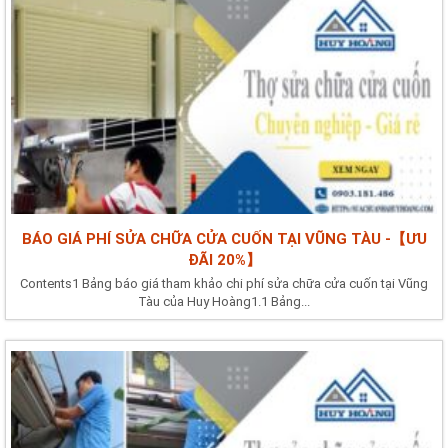
BÁO GIÁ PHÍ SỬA CHỮA CỬA CUỐN TẠI VŨNG TÀU -【ƯU
ĐÃI 20%】
Contents1 Bảng báo giá tham khảo chi phí sửa chữa cửa cuốn tại Vũng
Tàu của Huy Hoàng1.1 Bảng...