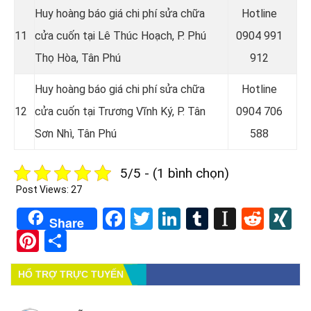
Huy hoàng báo giá chi phí sửa chữa
Hotline
11
cửa cuốn tại
Lê Thúc Hoạch, P. Phú
0904 991
Thọ Hòa, Tân Phú
912
Huy hoàng báo giá chi phí sửa chữa
Hotline
12
cửa cuốn tại
Trương Vĩnh Ký, P. Tân
0
904 706
Sơn Nhì, Tân Phú
588
5/5 - (1 bình chọn)
Post Views:
27
Facebook
Twitter
LinkedIn
Tumblr
Instapa
Redd
X
Share
Pinterest
Share
HỔ TRỢ TRỰC TUYẾN