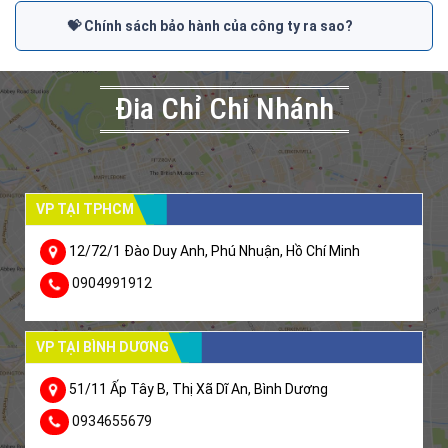
💝 Chính sách bảo hành của công ty ra sao?
Đia Chỉ Chi Nhánh
VP TẠI TPHCM
12/72/1 Đào Duy Anh, Phú Nhuận, Hồ Chí Minh
0904991912
VP TẠI BÌNH DƯƠNG
51/11 Ấp Tây B, Thị Xã Dĩ An, Bình Dương
0934655679