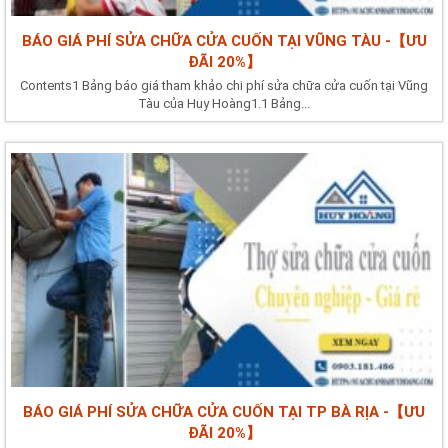
BÁO GIÁ PHÍ SỬA CHỮA CỬA CUỐN TẠI VŨNG TÀU -【ƯU
ĐÃI 20%】
Contents1 Bảng báo giá tham khảo chi phí sửa chữa cửa cuốn tại Vũng
Tàu của Huy Hoàng1.1 Bảng...
BÁO GIÁ PHÍ SỬA CHỮA CỬA CUỐN TẠI TP BÀ RỊA -【ƯU
ĐÃI 20%】