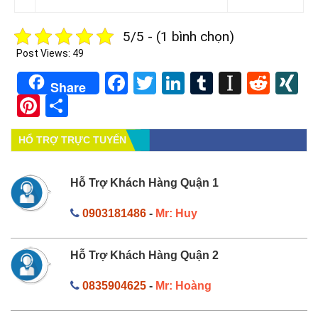
5/5 - (1 bình chọn)
Post Views:
49
Facebook
Twitter
LinkedIn
Tumblr
Instapa
Redd
X
Share
Pinterest
Share
HỔ TRỢ TRỰC TUYẾN
Hỗ Trợ Khách Hàng Quận 1
0903181486
-
Mr: Huy
Hỗ Trợ Khách Hàng Quận 2
0835904625
-
Mr: Hoàng