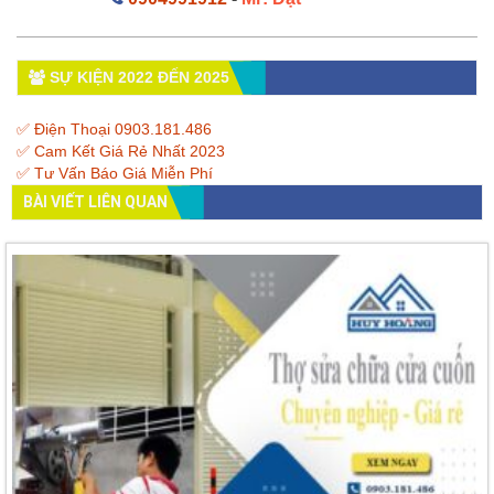
SỰ KIỆN 2022 ĐẾN 2025
✅ Điện Thoại 0903.181.486
✅ Cam Kết Giá Rẻ Nhất 2023
✅ Tư Vấn Báo Giá Miễn Phí
BÀI VIẾT LIÊN QUAN