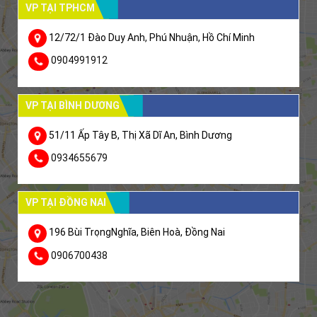
VP TẠI TPHCM
12/72/1 Đào Duy Anh, Phú Nhuận, Hồ Chí Minh
0904991912
VP TẠI BÌNH DƯƠNG
51/11 Ấp Tây B, Thị Xã Dĩ An, Bình Dương
0934655679
VP TẠI ĐỒNG NAI
196 Bùi TrọngNghĩa, Biên Hoà, Đồng Nai
0906700438