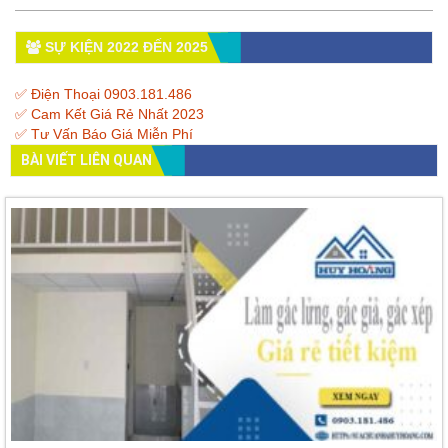
SỰ KIỆN 2022 ĐẾN 2025
✅ Điện Thoại 0903.181.486
✅ Cam Kết Giá Rẻ Nhất 2023
✅ Tư Vấn Báo Giá Miễn Phí
BÀI VIẾT LIÊN QUAN