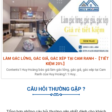
LÀM GÁC LỬNG, GÁC GIẢ, GÁC XÉP TẠI CAM RANH -【TIẾT
KIỆM 20%】
Contents1 Huy Hoàng báo giá làm gác lửng, gác giả, gác xép tại Cam
Ranh của Huy Hoàng1.1 Huy...
CÂU HỎI THƯỜNG GẶP ?
Tổng hợp những câu hỏi thường gặp nhất dành cho khách