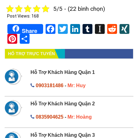
5/5 - (22 bình chọn)
Post Views:
168
Facebook
Twitter
LinkedIn
Tumblr
Instapa
Redd
X
Share
Pinterest
Share
HỔ TRỢ TRỰC TUYẾN
Hỗ Trợ Khách Hàng Quận 1
0903181486
-
Mr: Huy
Hỗ Trợ Khách Hàng Quận 2
0835904625
-
Mr: Hoàng
Hỗ Trợ Khách Hàng Quận 3