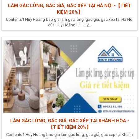
LÀM GÁC LỬNG, GÁC GIẢ, GÁC XÉP TẠI HÀ NỘI -【TIẾT
KIỆM 20%】
Contents1 Huy Hoàng báo giá làm gác lửng, gác giả, gác xép tại Hà Nội
của Huy Hoàng1.1 Huy...
LÀM GÁC LỬNG, GÁC GIẢ, GÁC XÉP TẠI KHÁNH HÒA -
【TIẾT KIỆM 20%】
Contents1 Huy Hoàng báo giá làm gác lửng, gác giả, gác xép tại Khánh