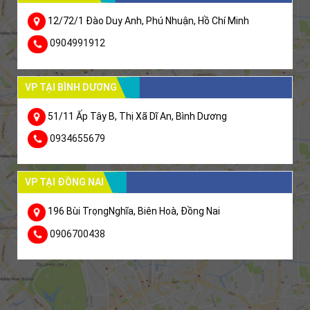
12/72/1 Đào Duy Anh, Phú Nhuận, Hồ Chí Minh
0904991912
VP TẠI BÌNH DƯƠNG
51/11 Ấp Tây B, Thị Xã Dĩ An, Bình Dương
0934655679
VP TẠI ĐỒNG NAI
196 Bùi TrọngNghĩa, Biên Hoà, Đồng Nai
0906700438