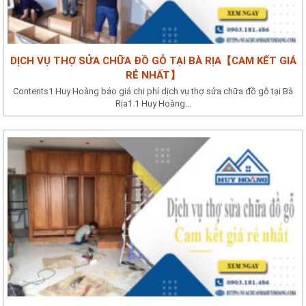
DỊCH VỤ THỢ SỬA CHỮA ĐỒ GỖ TẠI BÀ RỊA【CAM KẾT GIÁ
RẺ NHẤT】
Contents1 Huy Hoàng báo giá chi phí dịch vụ thợ sửa chữa đồ gỗ tại Bà
Rịa1.1 Huy Hoàng...