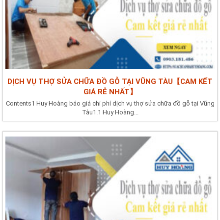
DỊCH VỤ THỢ SỬA CHỮA ĐỒ GỖ TẠI VŨNG TÀU【CAM KẾT
GIÁ RẺ NHẤT】
Contents1 Huy Hoàng báo giá chi phí dịch vụ thợ sửa chữa đồ gỗ tại Vũng
Tàu1.1 Huy Hoàng...