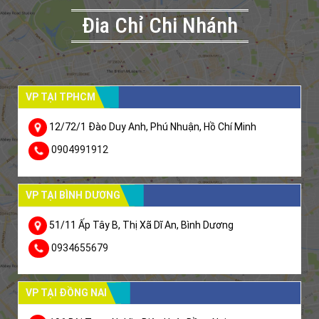
Đia Chỉ Chi Nhánh
VP TẠI TPHCM
12/72/1 Đào Duy Anh, Phú Nhuận, Hồ Chí Minh
0904991912
VP TẠI BÌNH DƯƠNG
51/11 Ấp Tây B, Thị Xã Dĩ An, Bình Dương
0934655679
VP TẠI ĐỒNG NAI