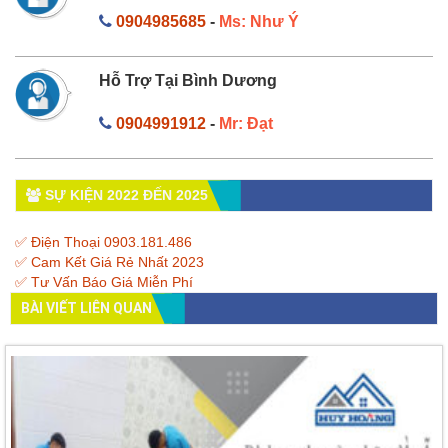
0904985685
-
Ms: Như Ý
Hỗ Trợ Tại Bình Dương
0904991912
-
Mr: Đạt
SỰ KIỆN 2022 ĐẾN 2025
✅ Điện Thoại 0903.181.486
✅ Cam Kết Giá Rẻ Nhất 2023
✅ Tư Vấn Báo Giá Miễn Phí
BÀI VIẾT LIÊN QUAN