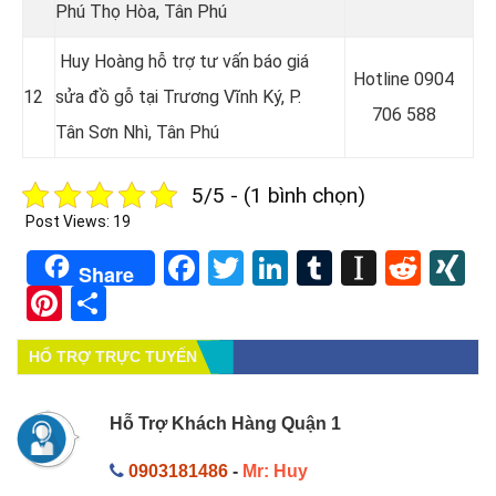
Phú Thọ Hòa, Tân Phú
Huy Hoàng hỗ trợ tư vấn báo giá
Hotline 0
904
12
sửa đồ gỗ tại
Trương Vĩnh Ký, P.
706 588
Tân Sơn Nhì, Tân Phú
5/5 - (1 bình chọn)
Post Views:
19
Facebook
Twitter
LinkedIn
Tumblr
Instapa
Redd
X
Share
Pinterest
Share
HỔ TRỢ TRỰC TUYẾN
Hỗ Trợ Khách Hàng Quận 1
0903181486
-
Mr: Huy