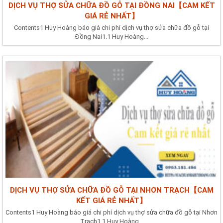
DỊCH VỤ THỢ SỬA CHỮA ĐỒ GỖ TẠI ĐỒNG NAI【CAM KẾT
GIÁ RẺ NHẤT】
Contents1 Huy Hoàng báo giá chi phí dịch vụ thợ sửa chữa đồ gỗ tại
Đồng Nai1.1 Huy Hoàng...
DỊCH VỤ THỢ SỬA CHỮA ĐỒ GỖ TẠI NHƠN TRẠCH【CAM
KẾT GIÁ RẺ NHẤT】
Contents1 Huy Hoàng báo giá chi phí dịch vụ thợ sửa chữa đồ gỗ tại Nhơn
Trạch1.1 Huy Hoàng...