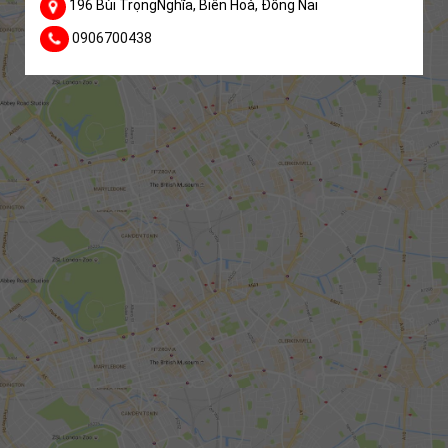
196 Bùi TrọngNghĩa, Biên Hoà, Đồng Nai
0906700438