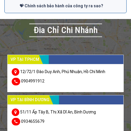
💝 Chính sách bảo hành của công ty ra sao?
Đia Chỉ Chi Nhánh
VP TẠI TPHCM
12/72/1 Đào Duy Anh, Phú Nhuận, Hồ Chí Minh
0904991912
VP TẠI BÌNH DƯƠNG
51/11 Ấp Tây B, Thị Xã Dĩ An, Bình Dương
0934655679