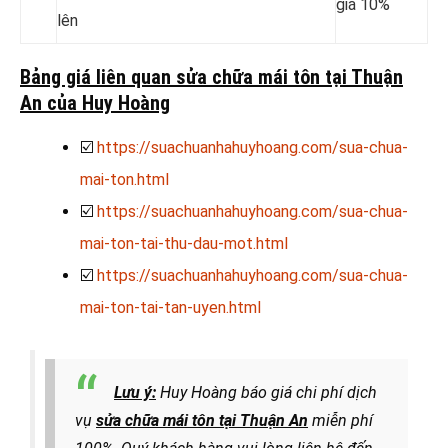
giá 10%
lên
Bảng giá liên quan sửa chữa mái tôn tại Thuận
An của Huy Hoàng
☑️
https://suachuanhahuyhoang.com/sua-chua-
mai-ton.html
☑️
https://suachuanhahuyhoang.com/sua-chua-
mai-ton-tai-thu-dau-mot.html
☑️
https://suachuanhahuyhoang.com/sua-chua-
mai-ton-tai-tan-uyen.html
Lưu ý:
Huy Hoàng báo giá chi phí dịch
vụ
sửa chữa mái tôn tại Thuận An
miễn phí