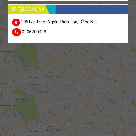
VP TẠI ĐỒNG NAI
196 Bùi TrọngNghĩa, Biên Hoà, Đồng Nai
0906700438