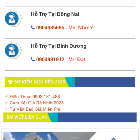
Hỗ Trợ Tại Đồng Nai
0904985685
-
Ms: Như Ý
Hỗ Trợ Tại Bình Dương
0904991912
-
Mr: Đạt
SỰ KIỆN 2022 ĐẾN 2025
✅ Điện Thoại 0903.181.486
✅ Cam Kết Giá Rẻ Nhất 2023
✅ Tư Vấn Báo Giá Miễn Phí
BÀI VIẾT LIÊN QUAN