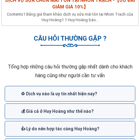
DỊCH VỤ SỬA CHỮA MÁI TÔN TẠI NHƠN TRẠCH -【ƯU ĐÃI
GIẢM GIÁ 10%】
Contents1 Bảng giá tham khảo dịch vụ sửa mái tôn tại Nhơn Trạch của
Huy Hoàng1.1 Huy Hoàng báo...
CÂU HỎI THƯỜNG GẶP ?
Tổng hợp những câu hỏi thường gặp nhất dành cho khách
hàng cũng như người cần tư vấn
♻️ Dịch vụ nào là uy tín nhất hiện nay?
💰 Giá cả ở Huy Hoàng như thế nào?
👍 Lý do nên hợp tác cùng Huy Hoàng?