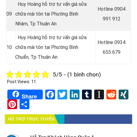
Huy Hoàng hỗ trợ tư vấn giá sửa
Hotline 0
904
09
chữa mái tôn tại Phường Bình
991 912
Nhâm
, Tp Thuận An
Huy Hoàng hỗ trợ tư vấn giá sửa
Hotline 0934
10
chữa mái tôn tại Phường Bình
655 679
Chuẩn
, Tp Thuận An
5/5 - (1 bình chọn)
Post Views:
11
Facebook
Twitter
LinkedIn
Tumblr
Instapa
Redd
X
Share
Pinterest
Share
HỔ TRỢ TRỰC TUYẾN