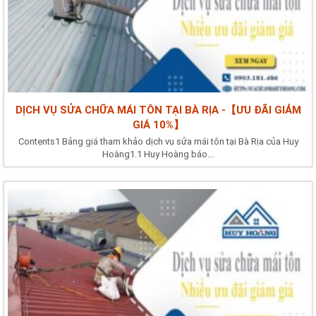
DỊCH VỤ SỬA CHỮA MÁI TÔN TẠI BÀ RỊA -【ƯU ĐÃI GIẢM
GIÁ 10%】
Contents1 Bảng giá tham khảo dịch vụ sửa mái tôn tại Bà Rịa của Huy
Hoàng1.1 Huy Hoàng báo...