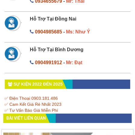
0934655679
-
Mr: Thái
Hỗ Trợ Tại Đồng Nai
0904985685
-
Ms: Như Ý
Hỗ Trợ Tại Bình Dương
0904991912
-
Mr: Đạt
SỰ KIỆN 2022 ĐẾN 2025
✅ Điện Thoại 0903.181.486
✅ Cam Kết Giá Rẻ Nhất 2023
✅ Tư Vấn Báo Giá Miễn Phí
BÀI VIẾT LIÊN QUAN