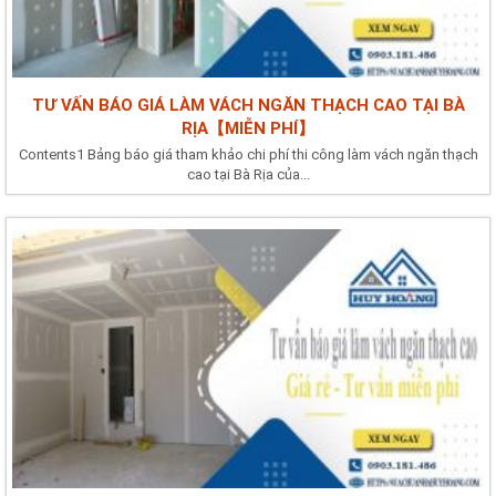
TƯ VẤN BÁO GIÁ LÀM VÁCH NGĂN THẠCH CAO TẠI BÀ
RỊA【MIỄN PHÍ】
Contents1 Bảng báo giá tham khảo chi phí thi công làm vách ngăn thạch
cao tại Bà Rịa của...