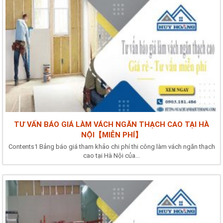
TƯ VẤN BÁO GIÁ LÀM VÁCH NGĂN THẠCH CAO TẠI HÀ
NỘI【MIỄN PHÍ】
Contents1 Bảng báo giá tham khảo chi phí thi công làm vách ngăn thạch
cao tại Hà Nội của...