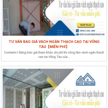
TƯ VẤN BÁO GIÁ VÁCH NGĂN THẠCH CAO TẠI VŨNG
TÀU【MIỄN PHÍ】
Contents1 Bảng báo giá tham khảo chi phí thi công làm vách ngăn thạch
cao tại Vũng Tàu của...