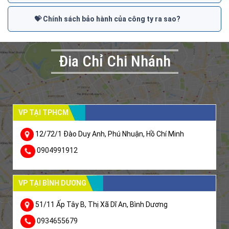
💝 Chính sách bảo hành của công ty ra sao?
Đia Chỉ Chi Nhánh
VP TẠI TPHCM
12/72/1 Đào Duy Anh, Phú Nhuận, Hồ Chí Minh
0904991912
VP TẠI BÌNH DƯƠNG
51/11 Ấp Tây B, Thị Xã Dĩ An, Bình Dương
0934655679