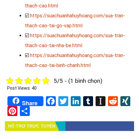
thach-cao.html
☑️
https://suachuanhahuyhoang.com/sua-tran-
thach-cao-tai-go-vap.html
☑️
https://suachuanhahuyhoang.com/sua-tran-
thach-cao-tai-nha-be.html
☑️
https://suachuanhahuyhoang.com/sua-tran-
thach-cao-tai-binh-chanh.html
5/5 - (1 bình chọn)
Post Views:
40
Facebook
Twitter
LinkedIn
Tumblr
Instapa
Redd
X
Share
Pinterest
Share
HỔ TRỢ TRỰC TUYẾN