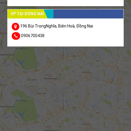
VP TẠI ĐỒNG NAI
196 Bùi TrọngNghĩa, Biên Hoà, Đồng Nai
0906700438