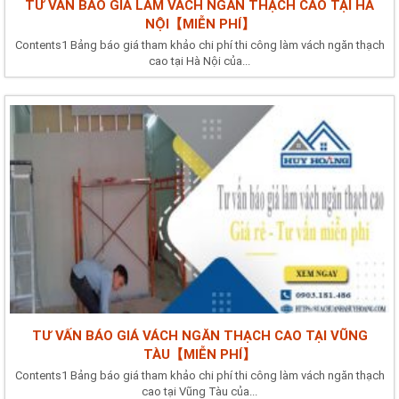
TƯ VẤN BÁO GIÁ LÀM VÁCH NGĂN THẠCH CAO TẠI HÀ
NỘI【MIỄN PHÍ】
Contents1 Bảng báo giá tham khảo chi phí thi công làm vách ngăn thạch
cao tại Hà Nội của...
TƯ VẤN BÁO GIÁ VÁCH NGĂN THẠCH CAO TẠI VŨNG
TÀU【MIỄN PHÍ】
Contents1 Bảng báo giá tham khảo chi phí thi công làm vách ngăn thạch
cao tại Vũng Tàu của...