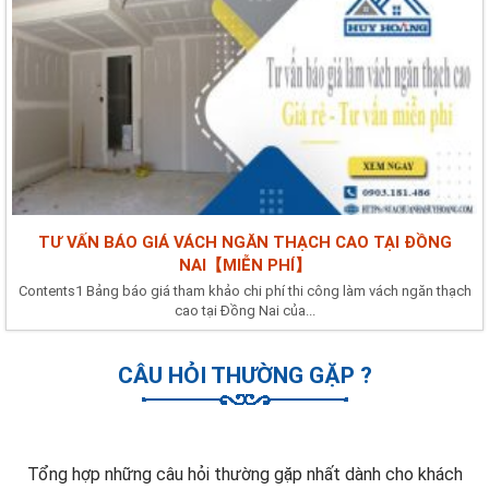
TƯ VẤN BÁO GIÁ VÁCH NGĂN THẠCH CAO TẠI ĐỒNG
NAI【MIỄN PHÍ】
Contents1 Bảng báo giá tham khảo chi phí thi công làm vách ngăn thạch
cao tại Đồng Nai của...
CÂU HỎI THƯỜNG GẶP ?
Tổng hợp những câu hỏi thường gặp nhất dành cho khách