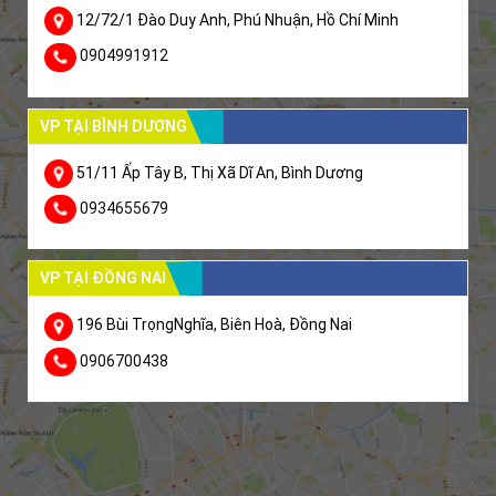
12/72/1 Đào Duy Anh, Phú Nhuận, Hồ Chí Minh
0904991912
VP TẠI BÌNH DƯƠNG
51/11 Ấp Tây B, Thị Xã Dĩ An, Bình Dương
0934655679
VP TẠI ĐỒNG NAI
196 Bùi TrọngNghĩa, Biên Hoà, Đồng Nai
0906700438