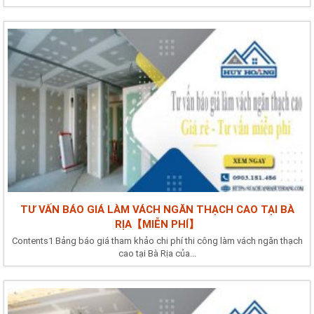
TƯ VẤN BÁO GIÁ LÀM VÁCH NGĂN THẠCH CAO TẠI BÀ
RỊA【MIỄN PHÍ】
Contents1 Bảng báo giá tham khảo chi phí thi công làm vách ngăn thạch
cao tại Bà Rịa của...