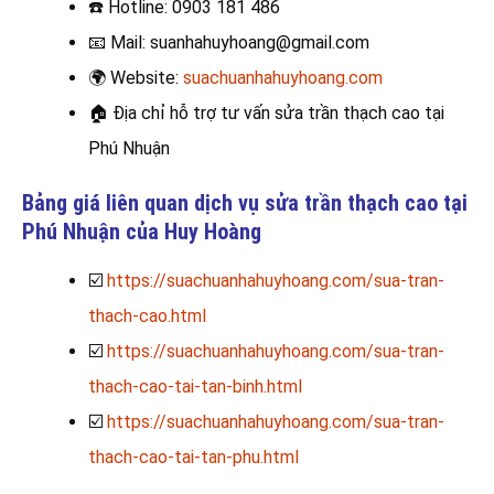
☎️
Hotline: 0903 181 486
📧
Mail: suanhahuyhoang@gmail.com
🌍
Website:
suachuanhahuyhoang.com
🏠
Địa chỉ hỗ trợ tư vấn sửa trần thạch cao tại
Phú Nhuận
Bảng giá liên quan dịch vụ sửa trần thạch cao tại
Phú Nhuận của Huy Hoàng
☑️
https://suachuanhahuyhoang.com/sua-tran-
thach-cao.html
☑️
https://suachuanhahuyhoang.com/sua-tran-
thach-cao-tai-tan-binh.html
☑️
https://suachuanhahuyhoang.com/sua-tran-
thach-cao-tai-tan-phu.html