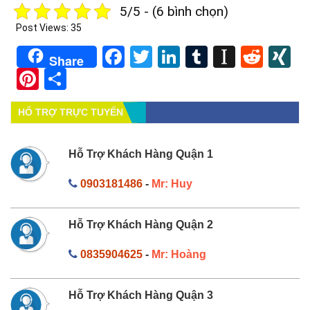
5/5 - (6 bình chọn)
Post Views:
35
Facebook
Twitter
LinkedIn
Tumblr
Instapa
Redd
X
Share
Pinterest
Share
HỔ TRỢ TRỰC TUYẾN
Hỗ Trợ Khách Hàng Quận 1
0903181486
-
Mr: Huy
Hỗ Trợ Khách Hàng Quận 2
0835904625
-
Mr: Hoàng
Hỗ Trợ Khách Hàng Quận 3