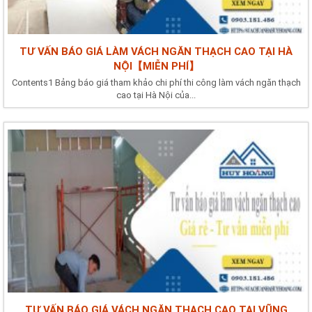
TƯ VẤN BÁO GIÁ LÀM VÁCH NGĂN THẠCH CAO TẠI HÀ
NỘI【MIỄN PHÍ】
Contents1 Bảng báo giá tham khảo chi phí thi công làm vách ngăn thạch
cao tại Hà Nội của...
TƯ VẤN BÁO GIÁ VÁCH NGĂN THẠCH CAO TẠI VŨNG