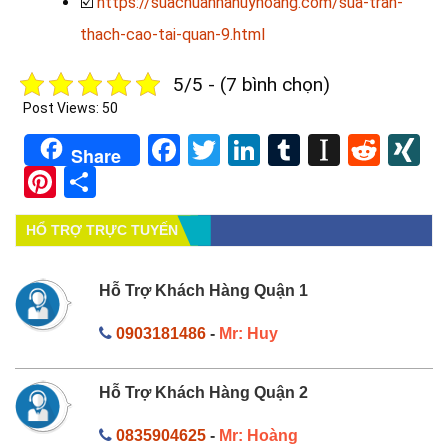
☑️
https://suachuanhahuyhoang.com/sua-tran-
thach-cao-tai-quan-9.html
5/5 - (7 bình chọn)
Post Views:
50
Facebook
Twitter
LinkedIn
Tumblr
Instapa
Redd
X
Share
Pinterest
Share
HỔ TRỢ TRỰC TUYẾN
Hỗ Trợ Khách Hàng Quận 1
0903181486
-
Mr: Huy
Hỗ Trợ Khách Hàng Quận 2
0835904625
-
Mr: Hoàng