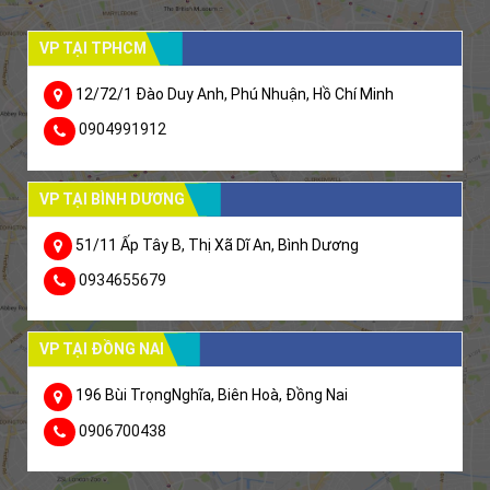
VP TẠI TPHCM
12/72/1 Đào Duy Anh, Phú Nhuận, Hồ Chí Minh
0904991912
VP TẠI BÌNH DƯƠNG
51/11 Ấp Tây B, Thị Xã Dĩ An, Bình Dương
0934655679
VP TẠI ĐỒNG NAI
196 Bùi TrọngNghĩa, Biên Hoà, Đồng Nai
0906700438