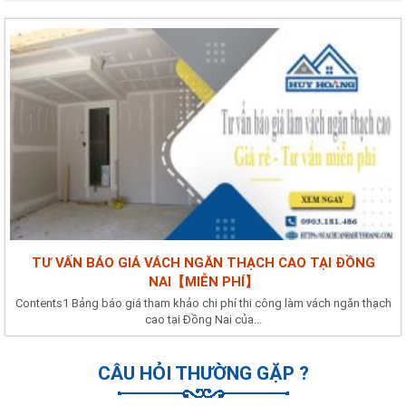
TƯ VẤN BÁO GIÁ VÁCH NGĂN THẠCH CAO TẠI ĐỒNG
NAI【MIỄN PHÍ】
Contents1 Bảng báo giá tham khảo chi phí thi công làm vách ngăn thạch
cao tại Đồng Nai của...
CÂU HỎI THƯỜNG GẶP ?