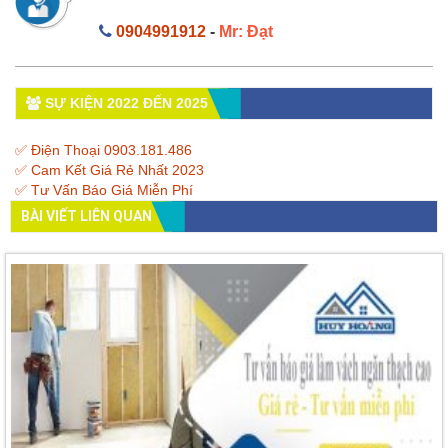
0904991912
-
Mr: Đạt
SỰ KIỆN 2022 ĐẾN 2025
✅ Điện Thoại 0903.181.486
✅ Cam Kết Giá Rẻ Nhất 2023
✅ Tư Vấn Báo Giá Miễn Phí
BÀI VIẾT LIÊN QUAN