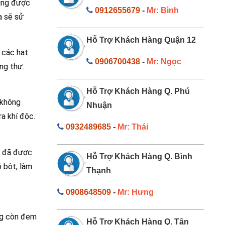
cũng được
0912655679
-
Mr: Bình
a sẽ sử
Hỗ Trợ Khách Hàng Quận 12
 các hạt
0906700438
-
Mr: Ngọc
ng thư.
Hỗ Trợ Khách Hàng Q. Phú
 không
Nhuận
ra khí độc.
0932489685
-
Mr: Thái
hi đã được
Hỗ Trợ Khách Hàng Q. Bình
ó bột, làm
Thạnh
0908648509
-
Mr: Hưng
úng còn đem
Hỗ Trợ Khách Hàng Q. Tân