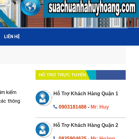
LIÊN HỆ
HỔ TRỢ TRỰC TUYẾN
tìm kiếm
Hỗ Trợ Khách Hàng Quận 1
 các thông
0903181486
-
Mr: Huy
Hỗ Trợ Khách Hàng Quận 2
0835904625
-
Mr: Hoàng