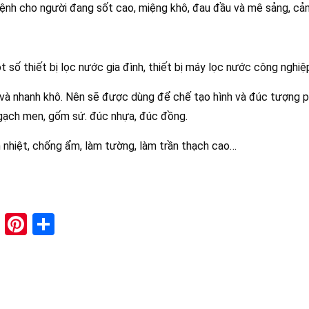
a bệnh cho người đang sốt cao, miệng khô, đau đầu và mê sảng, c
số thiết bị lọc nước gia đình, thiết bị máy lọc nước công nghiệ
ẹ và nhanh khô. Nên sẽ được dùng để chế tạo hình và đúc tượng 
gạch men, gốm sứ. đúc nhựa, đúc đồng.
 nhiệt, chống ẩm, làm tường, làm trần thạch cao…
paper
ddit
XING
Pinterest
Share