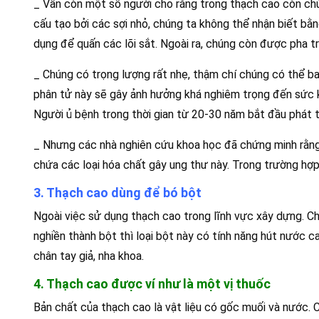
_ Vẫn còn một số người cho rằng trong thạch cao còn ch
cấu tạo bởi các sợi nhỏ, chúng ta không thể nhận biết bằ
dụng để quấn các lõi sắt. Ngoài ra, chúng còn được pha trộ
_ Chúng có trọng lượng rất nhẹ, thậm chí chúng có thể bay
phân tử này sẽ gây ảnh hưởng khá nghiêm trọng đến sức k
Người ủ bệnh trong thời gian từ 20-30 năm bắt đầu phát 
_ Nhưng các nhà nghiên cứu khoa học đã chứng minh rằng
chứa các loại hóa chất gây ung thư này. Trong trường hợp
3.
Thạch cao dùng để bó bột
Ngoài việc sử dụng thạch cao trong lĩnh vực xây dựng. Ch
nghiền thành bột thì loại bột này có tính năng hút nước 
chân tay giả, nha khoa.
4. Thạch cao được ví như là một vị thuốc
Bản chất của thạch cao là vật liệu có gốc muối và nước.