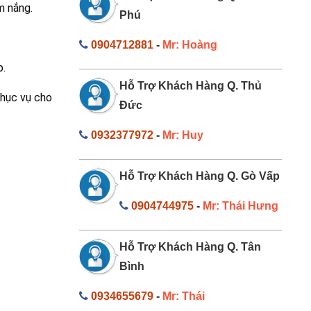
ảm nắng.
Phú
0904712881
-
Mr: Hoàng
p.
Hỗ Trợ Khách Hàng Q. Thủ
phục vụ cho
Đức
0932377972
-
Mr: Huy
Hỗ Trợ Khách Hàng Q. Gò Vấp
0904744975
-
Mr: Thái Hưng
Hỗ Trợ Khách Hàng Q. Tân
Bình
0934655679
-
Mr: Thái