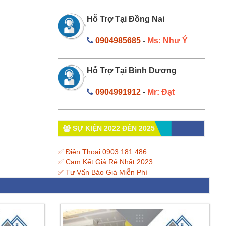
Hỗ Trợ Tại Đồng Nai
0904985685
-
Ms: Như Ý
Hỗ Trợ Tại Bình Dương
0904991912
-
Mr: Đạt
SỰ KIỆN 2022 ĐẾN 2025
✅ Điện Thoại 0903.181.486
✅ Cam Kết Giá Rẻ Nhất 2023
✅ Tư Vấn Báo Giá Miễn Phí