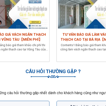
ÁO GIÁ VÁCH NGĂN THẠCH
TƯ VẤN BÁO GIÁ LÀM V
I VŨNG TÀU【MIỄN PHÍ】
THẠCH CAO TẠI BÀ RỊA【
ảng báo giá tham khảo chi phí thi
Contents1 Bảng báo giá tham khảo
 ngăn thạch cao tại Vũng Tàu của...
công làm vách ngăn thạch cao tại 
CÂU HỎI THƯỜNG GẶP ?
ững câu hỏi thường gặp nhất dành cho khách hàng cũng như ngườ