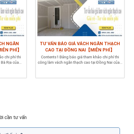
ÁCH NGĂN
TƯ VẤN BÁO GIÁ VÁCH NGĂN THẠCH
MIỄN PHÍ】
CAO TẠI ĐỒNG NAI【MIỄN PHÍ】
 chi phí thi
Contents1 Bảng báo giá tham khảo chi phí thi
Bà Rịa của...
công làm vách ngăn thạch cao tại Đồng Nai của...
i cần tư vấn