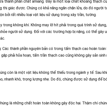
ứa thành phần chất amiang. Đây là một loại chất khoáng thạch 
ng thị giác được. Chúng có khả năng ngăn chặn lửa, do đó người t
n bởi rất nhiều loại vật liệu sử dụng trong xây trần, tường.
 trong không khí. Không may lỡ hít phải trong quá trình sử dụng,
hỏe người sử dụng. Đối với các trường hợp bị nặng, có thể gây u
tác.
: Các thành phần nguyên bản có trong tấm thạch cao hoàn toàn
 gặp phải hỏa hoạn, tấm trần thạch cao cũng không gây sản sinh 
úng còn là một vật liệu không thể thiếu trong ngành y tế. Sau k
cao, nhanh khô, trọng lượng nhẹ. Do đó, chúng được sử dụng để b
 Chúng là những chất hoàn toàn không gây độc hại. Thậm chí ch