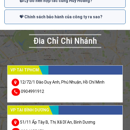
👍 Lý do nên hợp tác cùng Huy Hoàng?
💝 Chính sách bảo hành của công ty ra sao?
Đia Chỉ Chi Nhánh
VP TẠI TPHCM
12/72/1 Đào Duy Anh, Phú Nhuận, Hồ Chí Minh
0904991912
VP TẠI BÌNH DƯƠNG
51/11 Ấp Tây B, Thị Xã Dĩ An, Bình Dương