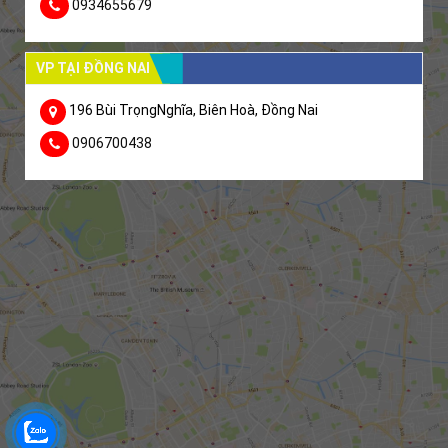
0934655679
VP TẠI ĐỒNG NAI
196 Bùi TrọngNghĩa, Biên Hoà, Đồng Nai
0906700438