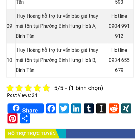
Tân
593
Huy Hoàng hỗ trợ tư vấn báo giá thay
Hotline
09
mái tôn tại Phường Bình Hưng Hoà A,
0
904 991
Bình Tân
912
Huy Hoàng hỗ trợ tư vấn báo giá thay
Hotline
10
mái tôn tại Phường Bình Hưng Hoà B
,
0934 655
Bình Tân
679
5/5 - (1 bình chọn)
Post Views:
24
Facebook
Twitter
LinkedIn
Tumblr
Instapa
Redd
X
Share
Pinterest
Share
HỔ TRỢ TRỰC TUYẾN