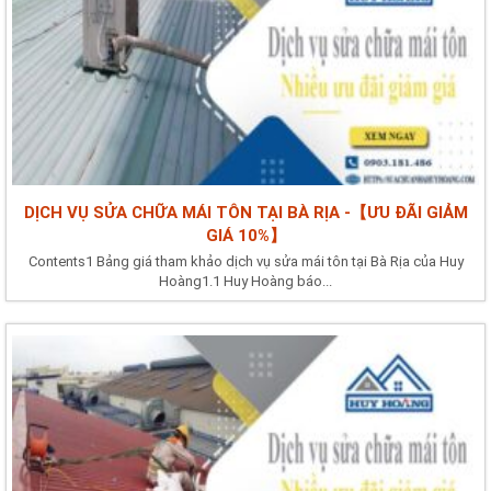
DỊCH VỤ SỬA CHỮA MÁI TÔN TẠI BÀ RỊA -【ƯU ĐÃI GIẢM
GIÁ 10%】
Contents1 Bảng giá tham khảo dịch vụ sửa mái tôn tại Bà Rịa của Huy
Hoàng1.1 Huy Hoàng báo...