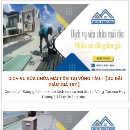
DỊCH VỤ SỬA CHỮA MÁI TÔN TẠI VŨNG TÀU -【ƯU ĐÃI
GIẢM GIÁ 10%】
Contents1 Bảng giá tham khảo dịch vụ sửa mái tôn tại Vũng Tàu của Huy
Hoàng1.1 Huy Hoàng báo...