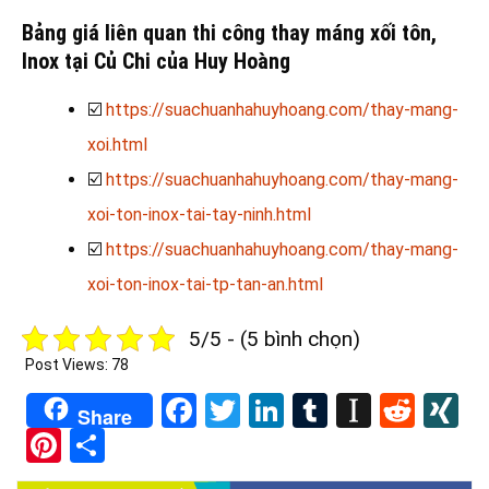
Bảng giá liên quan thi công thay máng xối tôn,
Inox tại Củ Chi của Huy Hoàng
☑️
https://suachuanhahuyhoang.com/thay-mang-
xoi.html
☑️
https://suachuanhahuyhoang.com/thay-mang-
xoi-ton-inox-tai-tay-ninh.html
☑️
https://suachuanhahuyhoang.com/thay-mang-
xoi-ton-inox-tai-tp-tan-an.html
5/5 - (5 bình chọn)
Post Views:
78
Facebook
Twitter
LinkedIn
Tumblr
Instapa
Redd
X
Share
Pinterest
Share