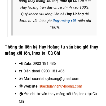
công
thay máng xối tôn, Inox tại Củ Chi
của
Huy Hoàng trên đây chưa chính xác 100%.
Quý khách vui lòng liên hệ
Huy Hoàng
để
được tư vấn báo giá
thay máng xối
miễn phí
100%.
Thông tin liên hệ Huy Hoàng tư vấn báo giá thay
máng xối tôn, Inox tại Củ Chi
📲 Zalo
: 0903 181 486
☎️
Điện thoại: 0903 181 486
📧
Mail: suanhahuyhoang@gmail.com
🌍
Website:
suachuanhahuyhoang.com
🏠
Địa chỉ tư vấn thay máng xối tôn, Inox tại Củ
Chi