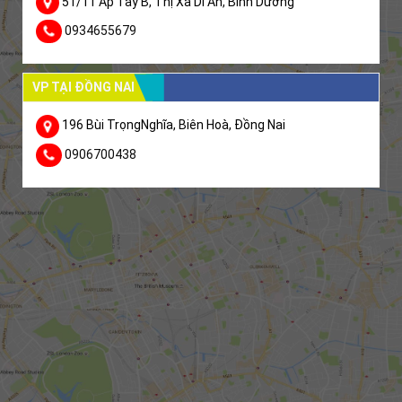
51/11 Ấp Tây B, Thị Xã Dĩ An, Bình Dương
0934655679
VP TẠI ĐỒNG NAI
196 Bùi TrọngNghĩa, Biên Hoà, Đồng Nai
0906700438