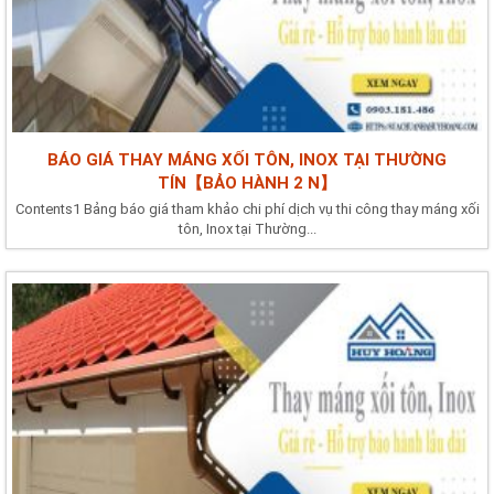
BÁO GIÁ THAY MÁNG XỐI TÔN, INOX TẠI THƯỜNG
TÍN【BẢO HÀNH 2 N】
Contents1 Bảng báo giá tham khảo chi phí dịch vụ thi công thay máng xối
tôn, Inox tại Thường...