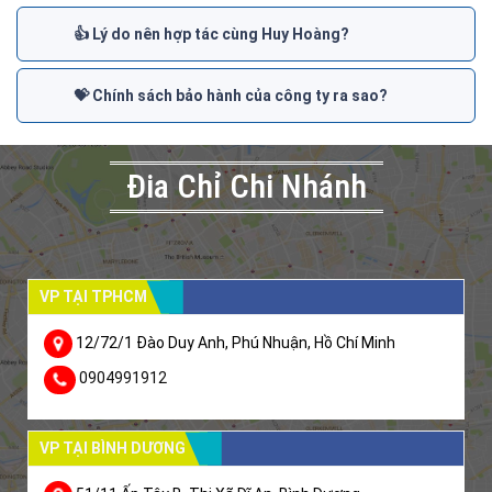
👍 Lý do nên hợp tác cùng Huy Hoàng?
💝 Chính sách bảo hành của công ty ra sao?
Đia Chỉ Chi Nhánh
VP TẠI TPHCM
12/72/1 Đào Duy Anh, Phú Nhuận, Hồ Chí Minh
0904991912
VP TẠI BÌNH DƯƠNG