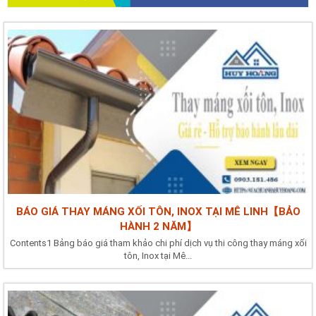
BÁO GIÁ THAY MÁNG XỐI TÔN, INOX TẠI MÊ LINH【BẢO
HÀNH 2 NĂM】
Contents1 Bảng báo giá tham khảo chi phí dịch vụ thi công thay máng xối
tôn, Inox tại Mê...