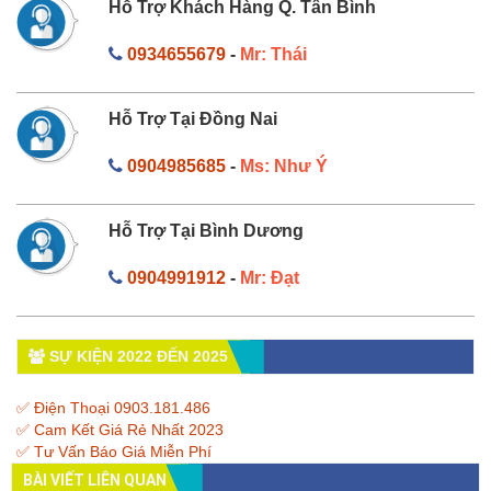
Hỗ Trợ Khách Hàng Q. Tân Bình
0934655679
-
Mr: Thái
Hỗ Trợ Tại Đồng Nai
0904985685
-
Ms: Như Ý
Hỗ Trợ Tại Bình Dương
0904991912
-
Mr: Đạt
SỰ KIỆN 2022 ĐẾN 2025
✅ Điện Thoại 0903.181.486
✅ Cam Kết Giá Rẻ Nhất 2023
✅ Tư Vấn Báo Giá Miễn Phí
BÀI VIẾT LIÊN QUAN