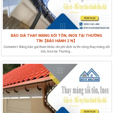
BÁO GIÁ THAY MÁNG XỐI TÔN, INOX TẠI THƯỜNG
TÍN【BẢO HÀNH 2 N】
Contents1 Bảng báo giá tham khảo chi phí dịch vụ thi công thay máng xối
tôn, Inox tại Thường...