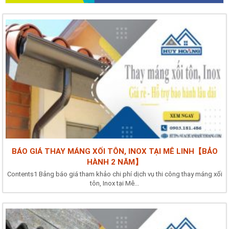
BÁO GIÁ THAY MÁNG XỐI TÔN, INOX TẠI MÊ LINH【BẢO
HÀNH 2 NĂM】
Contents1 Bảng báo giá tham khảo chi phí dịch vụ thi công thay máng xối
tôn, Inox tại Mê...