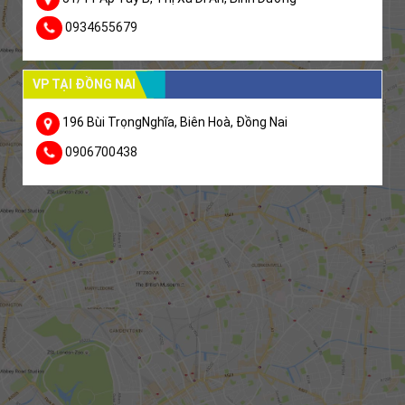
0934655679
VP TẠI ĐỒNG NAI
196 Bùi TrọngNghĩa, Biên Hoà, Đồng Nai
0906700438