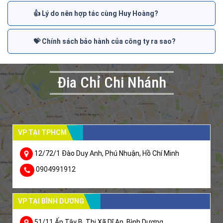
👍 Lý do nên hợp tác cùng Huy Hoàng?
💝 Chính sách bảo hành của công ty ra sao?
Đia Chỉ Chi Nhánh
VP TẠI TPHCM
12/72/1 Đào Duy Anh, Phú Nhuận, Hồ Chí Minh
0904991912
VP TẠI BÌNH DƯƠNG
51/11 Ấp Tây B, Thị Xã Dĩ An, Bình Dương