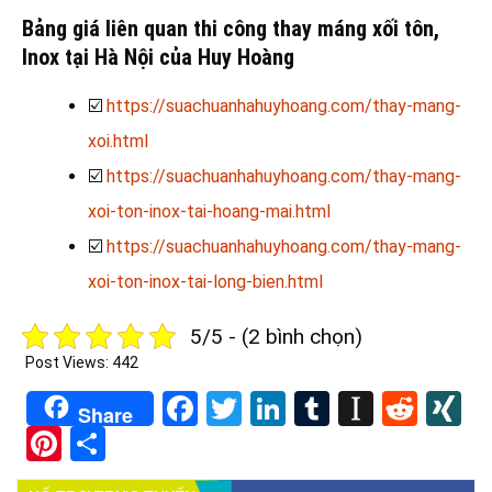
Bảng giá liên quan thi công thay máng xối tôn,
Inox tại Hà Nội của Huy Hoàng
☑️
https://suachuanhahuyhoang.com/thay-mang-
xoi.html
☑️
https://suachuanhahuyhoang.com/thay-mang-
xoi-ton-inox-tai-hoang-mai.html
☑️
https://suachuanhahuyhoang.com/thay-mang-
xoi-ton-inox-tai-long-bien.html
5/5 - (2 bình chọn)
Post Views:
442
Facebook
Twitter
LinkedIn
Tumblr
Instapa
Redd
X
Share
Pinterest
Share