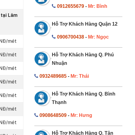
0912655679
-
Mr: Bình
 tại Lâm
Hỗ Trợ Khách Hàng Quận 12
0906700438
-
Mr: Ngọc
 VNĐ/mét
 VNĐ/mét
Hỗ Trợ Khách Hàng Q. Phú
Nhuận
 VNĐ/mét
0932489685
-
Mr: Thái
 VNĐ/mét
Hỗ Trợ Khách Hàng Q. Bình
 VNĐ/mét
Thạnh
 VNĐ/mét
0908648509
-
Mr: Hưng
 VNĐ/mét
Hỗ Trợ Khách Hàng Q. Tân