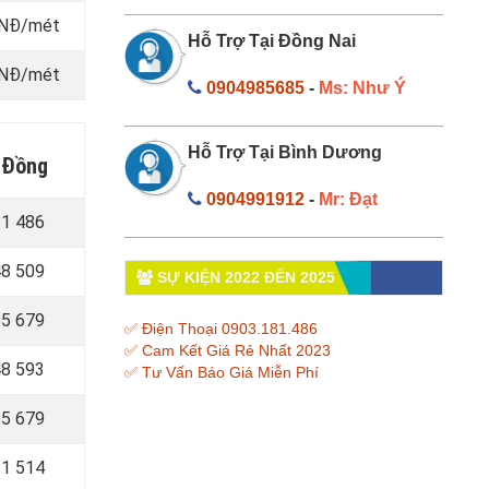
 VNĐ/mét
Hỗ Trợ Tại Đồng Nai
 VNĐ/mét
0904985685
-
Ms: Như Ý
Hỗ Trợ Tại Bình Dương
m Đồng
0904991912
-
Mr: Đạt
81 486
8 509
SỰ KIỆN 2022 ĐẾN 2025
55 679
✅ Điện Thoại 0903.181.486
✅ Cam Kết Giá Rẻ Nhất 2023
8 593
✅ Tư Vấn Báo Giá Miễn Phí
5 679
1 514