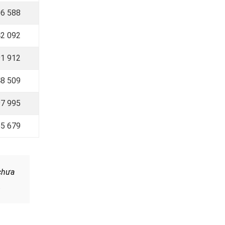
6 588
2 092
1 912
8 509
97 995
55 679
chưa
.