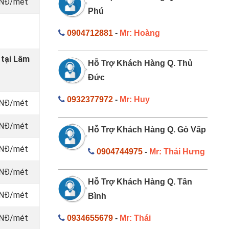
 VNĐ/mét
Phú
0904712881
-
Mr: Hoàng
 tại Lâm
Hỗ Trợ Khách Hàng Q. Thủ
Đức
0932377972
-
Mr: Huy
 VNĐ/mét
 VNĐ/mét
Hỗ Trợ Khách Hàng Q. Gò Vấp
 VNĐ/mét
0904744975
-
Mr: Thái Hưng
 VNĐ/mét
Hỗ Trợ Khách Hàng Q. Tân
 VNĐ/mét
Bình
 VNĐ/mét
0934655679
-
Mr: Thái