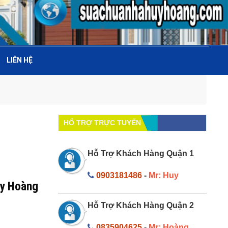
LIÊN HỆ
HỔ TRỢ TRỰC TUYẾN
Hỗ Trợ Khách Hàng Quận 1
0903181486
-
Mr: Huy
uy Hoàng
Hỗ Trợ Khách Hàng Quận 2
0835904625
-
Mr: Hoàng