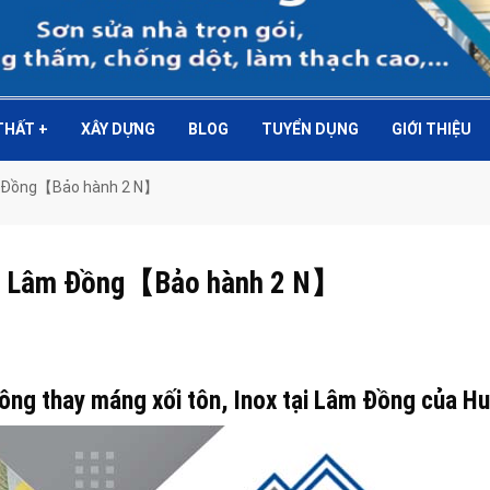
 THẤT
+
XÂY DỰNG
BLOG
TUYỂN DỤNG
GIỚI THIỆU
Lâm Đồng【Bảo hành 2 N】
 tại Lâm Đồng【Bảo hành 2 N】
 công thay máng xối tôn, Inox tại Lâm Đồng của H