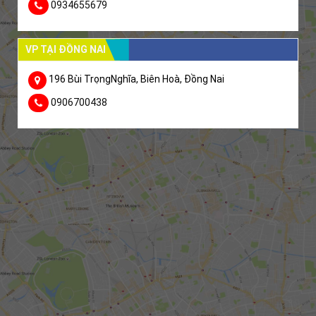
0934655679
VP TẠI ĐỒNG NAI
196 Bùi TrọngNghĩa, Biên Hoà, Đồng Nai
0906700438