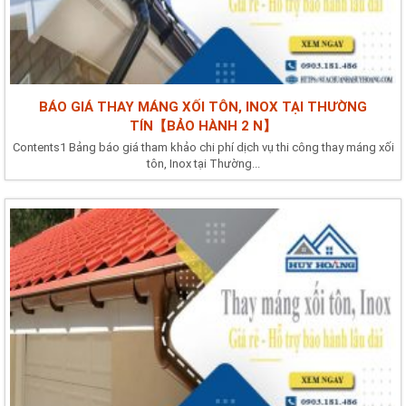
BÁO GIÁ THAY MÁNG XỐI TÔN, INOX TẠI THƯỜNG
TÍN【BẢO HÀNH 2 N】
Contents1 Bảng báo giá tham khảo chi phí dịch vụ thi công thay máng xối
tôn, Inox tại Thường...