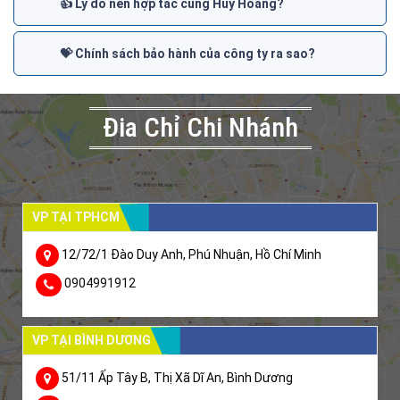
👍 Lý do nên hợp tác cùng Huy Hoàng?
💝 Chính sách bảo hành của công ty ra sao?
Đia Chỉ Chi Nhánh
VP TẠI TPHCM
12/72/1 Đào Duy Anh, Phú Nhuận, Hồ Chí Minh
0904991912
VP TẠI BÌNH DƯƠNG
51/11 Ấp Tây B, Thị Xã Dĩ An, Bình Dương