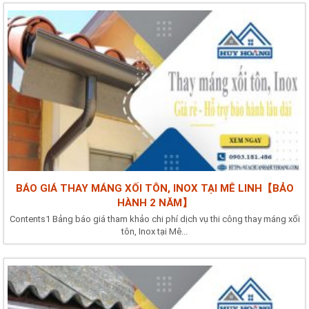
BÁO GIÁ THAY MÁNG XỐI TÔN, INOX TẠI MÊ LINH【BẢO
HÀNH 2 NĂM】
Contents1 Bảng báo giá tham khảo chi phí dịch vụ thi công thay máng xối
tôn, Inox tại Mê...