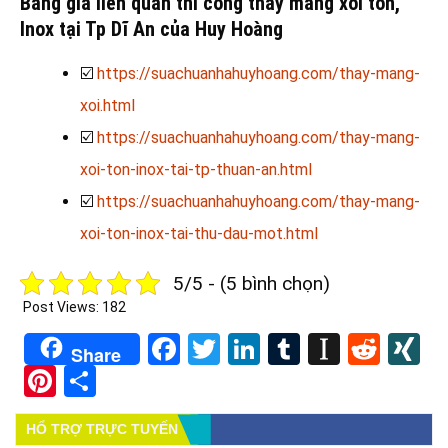
Bảng giá liên quan thi công thay máng xối tôn,
Inox tại Tp Dĩ An của Huy Hoàng
☑️
https://suachuanhahuyhoang.com/thay-mang-
xoi.html
☑️
https://suachuanhahuyhoang.com/thay-mang-
xoi-ton-inox-tai-tp-thuan-an.html
☑️
https://suachuanhahuyhoang.com/thay-mang-
xoi-ton-inox-tai-thu-dau-mot.html
5/5 - (5 bình chọn)
Post Views:
182
Facebook
Twitter
LinkedIn
Tumblr
Instapa
Redd
X
Share
Pinterest
Share
HỔ TRỢ TRỰC TUYẾN