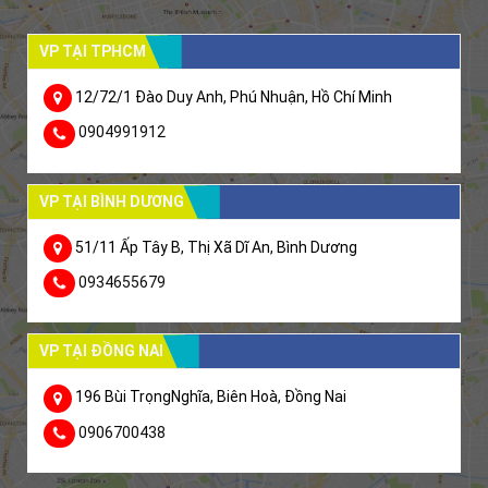
VP TẠI TPHCM
12/72/1 Đào Duy Anh, Phú Nhuận, Hồ Chí Minh
0904991912
VP TẠI BÌNH DƯƠNG
51/11 Ấp Tây B, Thị Xã Dĩ An, Bình Dương
0934655679
VP TẠI ĐỒNG NAI
196 Bùi TrọngNghĩa, Biên Hoà, Đồng Nai
0906700438