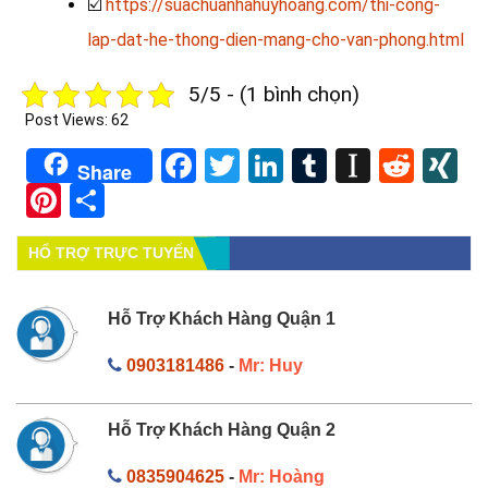
☑️
https://suachuanhahuyhoang.com/thi-cong-
lap-dat-he-thong-dien-mang-cho-van-phong.html
5/5 - (1 bình chọn)
Post Views:
62
Facebook
Twitter
LinkedIn
Tumblr
Instapa
Redd
X
Share
Pinterest
Share
HỔ TRỢ TRỰC TUYẾN
Hỗ Trợ Khách Hàng Quận 1
0903181486
-
Mr: Huy
Hỗ Trợ Khách Hàng Quận 2
0835904625
-
Mr: Hoàng