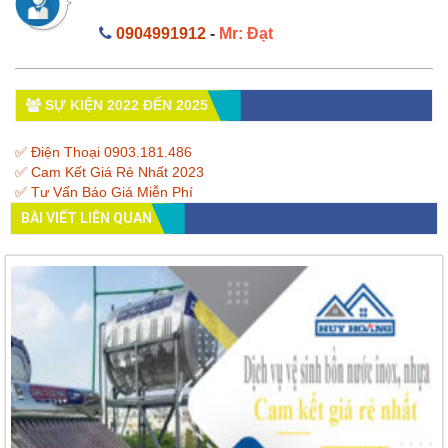
0904991912
-
Mr: Đạt
SỰ KIỆN 2022 ĐẾN 2025
✅ Điện Thoại 0903.181.486
✅ Cam Kết Giá Rẻ Nhất 2023
✅ Tư Vấn Báo Giá Miễn Phí
BÀI VIẾT LIÊN QUAN