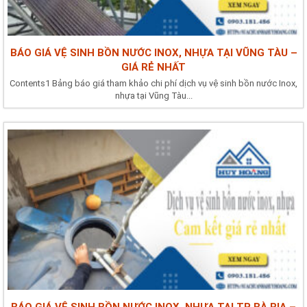
BÁO GIÁ VỆ SINH BỒN NƯỚC INOX, NHỰA TẠI VŨNG TÀU –
GIÁ RẺ NHẤT
Contents1 Bảng báo giá tham khảo chi phí dịch vụ vệ sinh bồn nước Inox,
nhựa tại Vũng Tàu...
BÁO GIÁ VỆ SINH BỒN NƯỚC INOX, NHỰA TẠI TP BÀ RỊA –