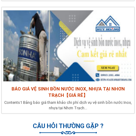
BÁO GIÁ VỆ SINH BỒN NƯỚC INOX, NHỰA TẠI NHƠN
TRẠCH【GIÁ RẺ】
Contents1 Bảng báo giá tham khảo chi phí dịch vụ vệ sinh bồn nước Inox,
nhựa tại Nhơn Trạch...
CÂU HỎI THƯỜNG GẶP ?