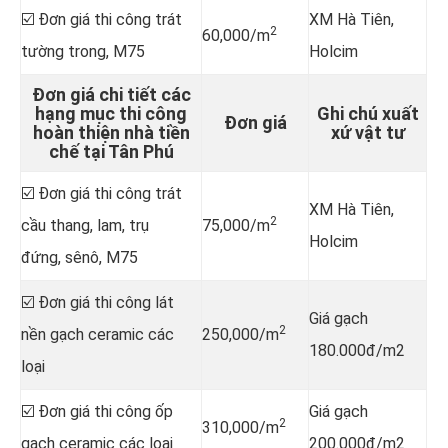
☑️ Đơn giá thi công trát
XM Hà Tiên,
2
60,000/m
tường trong, M75
Holcim
Đơn giá chi tiết các
hạng mục thi công
Ghi chú xuất
Đơn giá
hoàn thiện nhà tiền
xứ vật tư
chế tại Tân Phú
☑️ Đơn giá thi công trát
XM Hà Tiên,
2
cầu thang, lam, trụ
75,000/m
Holcim
đứng, sênô, M75
☑️ Đơn giá thi công lát
Giá gạch
2
nền gạch ceramic các
250,000/m
180.000đ/m2
loại
☑️ Đơn giá thi công ốp
Giá gạch
2
310,000/m
gạch ceramic các loại
200.000đ/m2