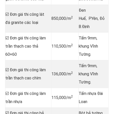
Đen
☑️ Đơn giá thi công lát
2
850,000/m
Huế, P.Yên, Đỏ
đá granite các loại
B.Định
☑️ Đơn giá thi công làm
Tấm 9mm,
2
trần thạch cao thả
110,500/m
khung Vĩnh
60×60
Tường.
Tấm 9mm,
☑️ Đơn giá thi công làm
2
136,000/m
khung Vĩnh
trần thạch cao chìm
Tường.
☑️ Đơn giá thi công làm
Tấm nhựa Đài
2
115,000/m
trần nhựa
Loan
☑️ Đơn giá thi công bả
Bột bả tường