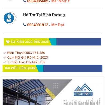
0904985685
-
Ms: Như Ý
Hỗ Trợ Tại Bình Dương
0904991912
-
Mr: Đạt
SỰ KIỆN 2022 ĐẾN 2025
✅ Điện Thoại 0903.181.486
✅ Cam Kết Giá Rẻ Nhất 2023
✅ Tư Vấn Báo Giá Miễn Phí
BÀI VIẾT LIÊN QUAN