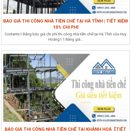
BÁO GIÁ THI CÔNG NHÀ TIỀN CHẾ TẠI HÀ TĨNH | TIẾT KIỆM
10% CHI PHÍ
Contents1 Bảng báo giá chi phí thi công nhà tiền chế tại Hà Tĩnh của Huy
Hoàng1.1 Bảng giá...
BÁO GIÁ THI CÔNG NHÀ TIỀN CHẾ TẠI KHÁNH HOÀ【TIẾT