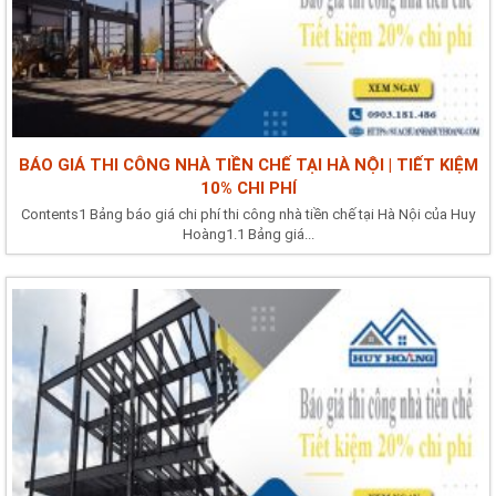
BÁO GIÁ THI CÔNG NHÀ TIỀN CHẾ TẠI HÀ NỘI | TIẾT KIỆM
10% CHI PHÍ
Contents1 Bảng báo giá chi phí thi công nhà tiền chế tại Hà Nội của Huy
Hoàng1.1 Bảng giá...