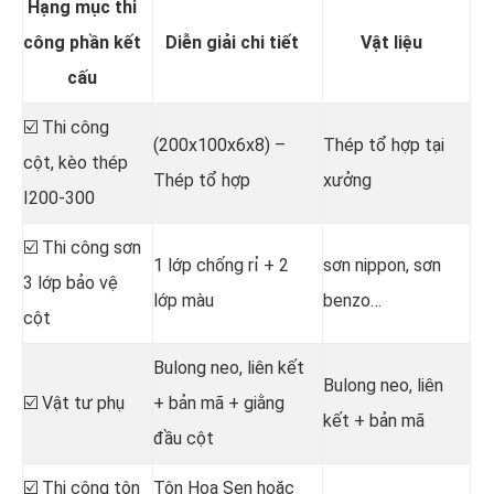
Hạng mục thi
công phần kết
Diễn giải chi tiết
Vật liệu
cấu
☑️ Thi công
(200x100x6x8) –
Thép tổ hợp tại
cột, kèo thép
Thép tổ hợp
xưởng
I200-300
☑️ Thi công sơn
1 lớp chống rỉ + 2
sơn nippon, sơn
3 lớp bảo vệ
lớp màu
benzo…
cột
Bulong neo, liên kết
Bulong neo, liên
☑️ Vật tư phụ
+ bản mã + giằng
kết + bản mã
đầu cột
☑️ Thi công tôn
Tôn Hoa Sen hoặc