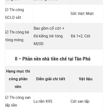
☑️ Thi công
Sắt Việt Nhật
GCLD sắt
Bao gồm cổ cột +
☑️ Thi công bê
đà kiềng; bê tông
Đá 1×2; Cát
tông móng
M200
II – Phần nền nhà tiền chế tại Tân Phú
Hạng mục thi
công phần
Diễn giải chi tiết
Vật liệu
nền
☑️ Thi công san
Lu nền K95
Cát san lấp
lấp nền