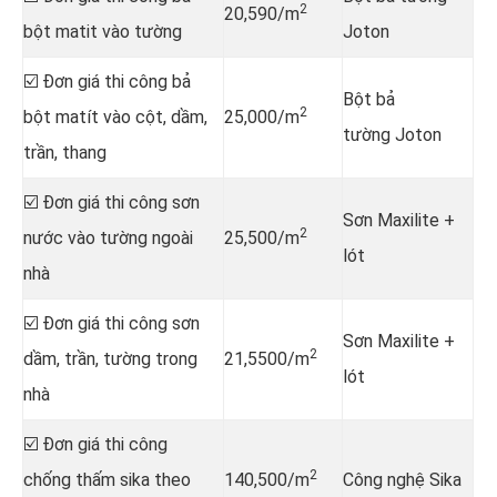
2
20,590/m
bột matit vào tường
Joton
☑️ Đơn giá thi công bả
Bột bả
2
bột matít vào cột, dầm,
25,000/m
tường Joton
trần, thang
☑️ Đơn giá thi công sơn
Sơn Maxilite +
2
nước vào tường ngoài
25,500/m
lót
nhà
☑️ Đơn giá thi công sơn
Sơn Maxilite +
2
dầm, trần, tường trong
21,5500/m
lót
nhà
☑️ Đơn giá thi công
2
chống thấm sika theo
140,500/m
Công nghệ Sika