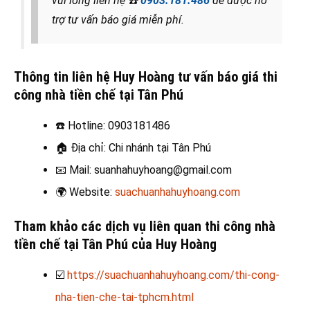
vui lòng liên hệ
☎️
0903.181.486
để được hỗ
trợ tư vấn báo giá miễn phí.
Thông tin liên hệ Huy Hoàng tư vấn báo giá thi
công nhà tiền chế tại Tân Phú
☎️
Hotline: 0903181486
🏠
Địa chỉ: Chi nhánh tại Tân Phú
📧
Mail: suanhahuyhoang@gmail.com
🌍
Website:
suachuanhahuyhoang.com
Tham khảo các dịch vụ liên quan thi công nhà
tiền chế tại Tân Phú của Huy Hoàng
☑️
https://suachuanhahuyhoang.com/thi-cong-
nha-tien-che-tai-tphcm.html