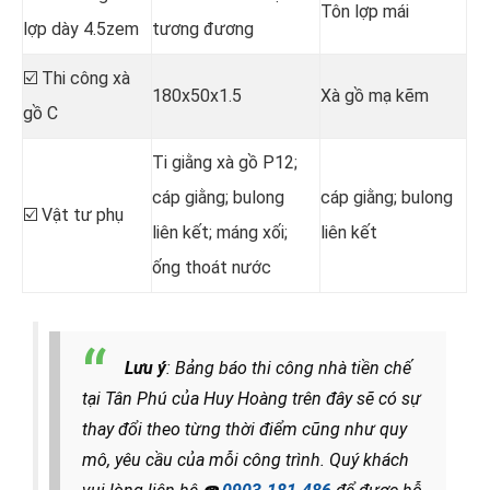
Tôn lợp mái
lợp dày 4.5zem
tương đương
☑️ Thi công xà
180x50x1.5
Xà gồ mạ kẽm
gồ C
Ti giằng xà gồ P12;
cáp giằng; bulong
cáp giằng; bulong
☑️ Vật tư phụ
liên kết; máng xối;
liên kết
ống thoát nước
Lưu ý
: Bảng báo thi công nhà tiền chế
tại Tân Phú của Huy Hoàng trên đây sẽ có sự
thay đổi theo từng thời điểm cũng như quy
mô, yêu cầu của mỗi công trình. Quý khách