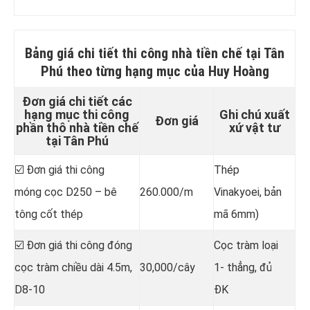
Bảng giá chi tiết
thi công nhà tiền chế tại Tân
Phú
theo từng hạng mục của Huy Hoàng
Đơn giá chi tiết các
hạng mục thi công
Ghi chú xuất
Đơn giá
phần thô nhà tiền chế
xứ vật tư
tại Tân Phú
☑️ Đơn giá thi công
Thép
móng cọc D250 – bê
260.000/m
Vinakyoei, bản
tông cốt thép
mã 6mm)
☑️ Đơn giá thi công đóng
Cọc tràm loại
cọc tràm chiều dài 4.5m,
30,000/cây
1- thẳng, đủ
D8-10
ĐK