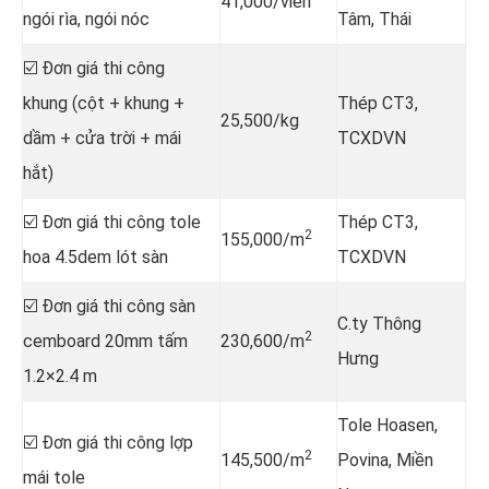
41,000/viên
ngói rìa, ngói nóc
Tâm, Thái
☑️ Đơn giá thi công
khung (cột + khung +
Thép CT3,
25,500/kg
dầm + cửa trời + mái
TCXDVN
hắt)
☑️ Đơn giá thi công tole
Thép CT3,
2
155,000/m
hoa 4.5dem lót sàn
TCXDVN
☑️ Đơn giá thi công sàn
C.ty Thông
2
cemboard 20mm tấm
230,600/m
Hưng
1.2×2.4 m
Tole Hoasen,
☑️ Đơn giá thi công lợp
2
145,500/m
Povina, Miền
mái tole