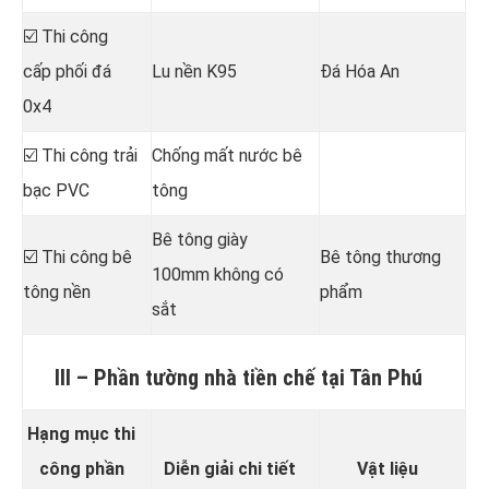
☑️ Thi công
cấp phối đá
Lu nền K95
Đá Hóa An
0x4
☑️ Thi công trải
Chống mất nước bê
bạc PVC
tông
Bê tông giày
☑️ Thi công bê
Bê tông thương
100mm không có
tông nền
phẩm
sắt
III – Phần tường nhà tiền chế tại Tân Phú
Hạng mục thi
công phần
Diễn giải chi tiết
Vật liệu