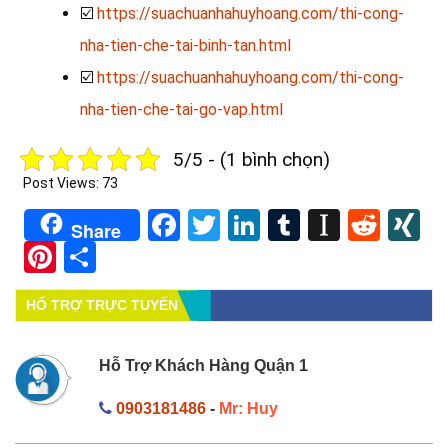
☑️
https://suachuanhahuyhoang.com/thi-cong-
nha-tien-che-tai-binh-tan.html
☑️
https://suachuanhahuyhoang.com/thi-cong-
nha-tien-che-tai-go-vap.html
5/5 - (1 bình chọn)
Post Views:
73
Facebook
Twitter
LinkedIn
Tumblr
Instapa
Redd
X
Share
Pinterest
Share
HỔ TRỢ TRỰC TUYẾN
Hỗ Trợ Khách Hàng Quận 1
0903181486
-
Mr: Huy