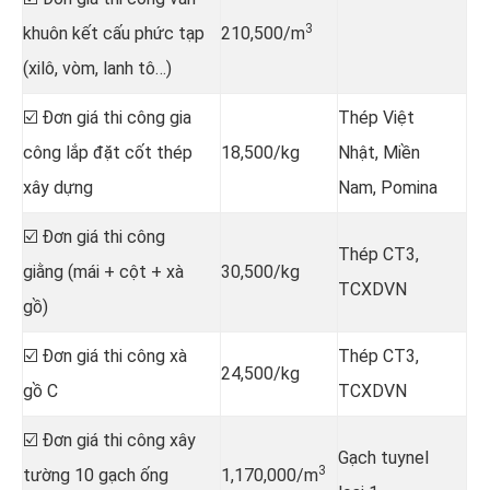
3
khuôn kết cấu phức tạp
210,500/m
(xilô, vòm, lanh tô…)
☑️ Đơn giá thi công gia
Thép Việt
công lắp đặt cốt thép
18,500/kg
Nhật, Miền
xây dựng
Nam, Pomina
☑️ Đơn giá thi công
Thép CT3,
giằng (mái + cột + xà
30,500/kg
TCXDVN
gồ)
☑️ Đơn giá thi công xà
Thép CT3,
24,500/kg
gồ C
TCXDVN
☑️ Đơn giá thi công xây
Gạch tuynel
3
tường 10 gạch ống
1,170,000/m