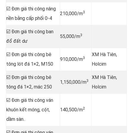
☑️ Đơn giá thi công nâng
3
210,000/m
nền bằng cấp phối 0-4
☑️ Đơn giá thi công ban
3
55,000/m
đổ đất dư
☑️ Đơn giá thi công bê
XM Hà Tiên,
3
910,000/m
tông lót đá 1×2, M150
Holcim
☑️ Đơn giá thi công bê
XM Hà Tiên,
3
1,150,000/m
tông đá 1×2, mác 250
Holcim
☑️ Đơn giá thi công ván
2
khuôn kết móng, cột,
140,500/m
dầm sàn..
☑️ Đơn giá thi công ván