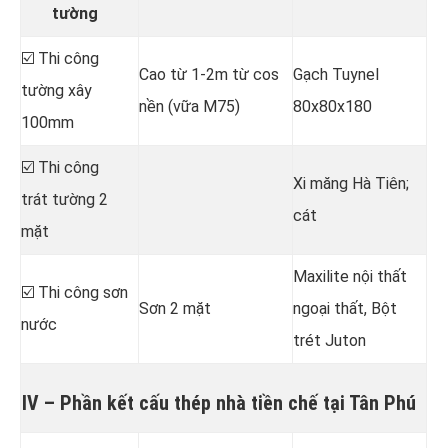
tường
☑️ Thi công
Cao từ 1-2m từ cos
Gạch Tuynel
tường xây
nền (vữa M75)
80x80x180
100mm
☑️ Thi công
Xi măng Hà Tiên;
trát tường 2
cát
mặt
Maxilite nội thất
☑️ Thi công sơn
Sơn 2 mặt
ngoại thất, Bột
nước
trét Juton
IV – Phần kết cấu thép nhà tiền chế tại Tân Phú