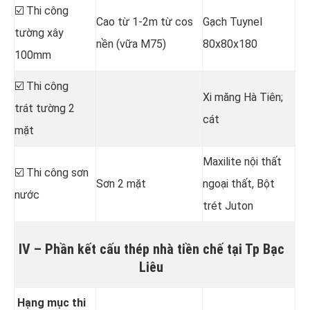
☑️ Thi công
Cao từ 1-2m từ cos
Gạch Tuynel
tường xây
nền (vữa M75)
80x80x180
100mm
☑️ Thi công
Xi măng Hà Tiên;
trát tường 2
cát
mặt
Maxilite nội thất
☑️ Thi công sơn
Sơn 2 mặt
ngoại thất, Bột
nước
trét Juton
IV – Phần kết cấu thép nhà tiền chế tại Tp Bạc
Liêu
Hạng mục thi