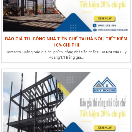
BÁO GIÁ THI CÔNG NHÀ TIỀN CHẾ TẠI HÀ NỘI | TIẾT KIỆM
10% CHI PHÍ
Contents1 Bảng báo giá chi phí thi công nhà tiền chế tại Hà Nội của Huy
Hoàng1.1 Bảng giá...