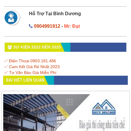
Hỗ Trợ Tại Bình Dương
0904991912
-
Mr: Đạt
SỰ KIỆN 2022 ĐẾN 2025
✅ Điện Thoại 0903.181.486
✅ Cam Kết Giá Rẻ Nhất 2023
✅ Tư Vấn Báo Giá Miễn Phí
BÀI VIẾT LIÊN QUAN