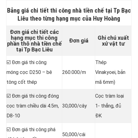
Bảng giá chi tiết
thi công nhà tiền chế tại Tp Bạc
Liêu
theo từng hạng mục của Huy Hoàng
Đơn giá chi tiết các
hạng mục thi công
Ghi chú xuất
Đơn giá
phần thô nhà tiền chế
xứ vật tư
tại Tp Bạc Liêu
☑️ Đơn giá thi công
Thép
móng cọc D250 – bê
260.000/m
Vinakyoei, bản
tông cốt thép
mã 6mm)
☑️ Đơn giá thi công đóng
Cọc tràm loại
cọc tràm chiều dài 4.5m,
30,000/cây
1- thẳng, đủ
D8-10
ĐK
☑️ Đơn giá thi công phá
50,000/cái