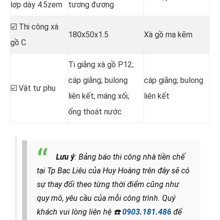
lợp dày 4.5zem
tương đương
☑️ Thi công xà
180x50x1.5
Xà gồ mạ kẽm
gồ C
Ti giằng xà gồ P12;
cáp giằng; bulong
cáp giằng; bulong
☑️ Vật tư phụ
liên kết; máng xối;
liên kết
ống thoát nước
Lưu ý
: Bảng báo thi công nhà tiền chế
tại Tp Bạc Liêu của Huy Hoàng trên đây sẽ có
sự thay đổi theo từng thời điểm cũng như
quy mô, yêu cầu của mỗi công trình. Quý
khách vui lòng liên hệ
☎️
0903.181.486
để