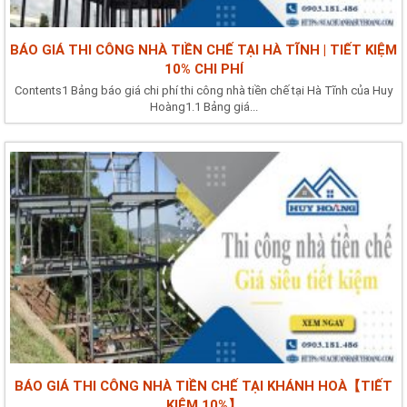
BÁO GIÁ THI CÔNG NHÀ TIỀN CHẾ TẠI HÀ TĨNH | TIẾT KIỆM
10% CHI PHÍ
Contents1 Bảng báo giá chi phí thi công nhà tiền chế tại Hà Tĩnh của Huy
Hoàng1.1 Bảng giá...
BÁO GIÁ THI CÔNG NHÀ TIỀN CHẾ TẠI KHÁNH HOÀ【TIẾT
KIỆM 10%】