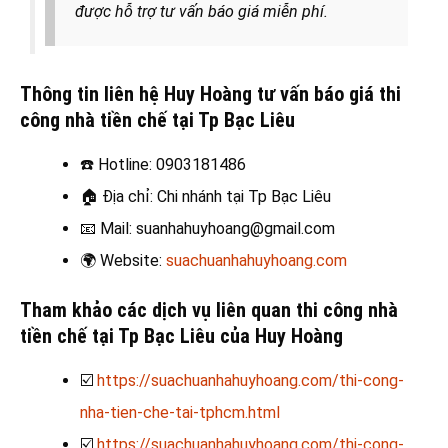
được hỗ trợ tư vấn báo giá miễn phí.
Thông tin liên hệ Huy Hoàng tư vấn báo giá thi
công nhà tiền chế tại Tp Bạc Liêu
☎️
Hotline: 0903181486
🏠
Địa chỉ: Chi nhánh tại Tp Bạc Liêu
📧
Mail: suanhahuyhoang@gmail.com
🌍
Website:
suachuanhahuyhoang.com
Tham khảo các dịch vụ liên quan thi công nhà
tiền chế tại Tp Bạc Liêu của Huy Hoàng
☑️
https://suachuanhahuyhoang.com/thi-cong-
nha-tien-che-tai-tphcm.html
☑️
https://suachuanhahuyhoang.com/thi-cong-