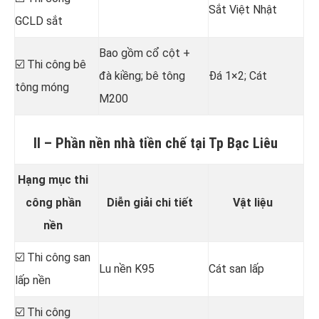
Sắt Việt Nhật
GCLD sắt
Bao gồm cổ cột +
☑️ Thi công bê
đà kiềng; bê tông
Đá 1×2; Cát
tông móng
M200
II – Phần nền nhà tiền chế tại Tp Bạc Liêu
Hạng mục thi
công phần
Diễn giải chi tiết
Vật liệu
nền
☑️ Thi công san
Lu nền K95
Cát san lấp
lấp nền
☑️ Thi công