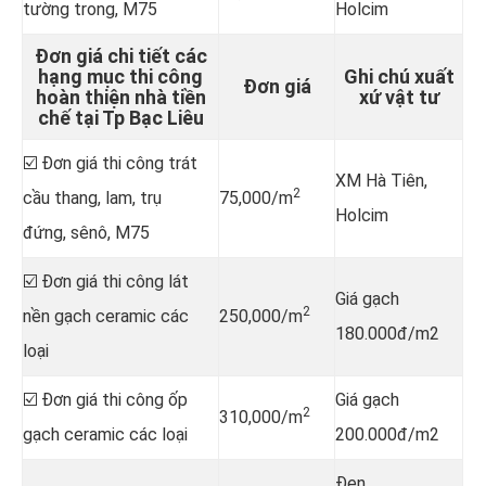
tường trong, M75
Holcim
Đơn giá chi tiết các
hạng mục thi công
Ghi chú xuất
Đơn giá
hoàn thiện nhà tiền
xứ vật tư
chế tại Tp Bạc Liêu
☑️ Đơn giá thi công trát
XM Hà Tiên,
2
cầu thang, lam, trụ
75,000/m
Holcim
đứng, sênô, M75
☑️ Đơn giá thi công lát
Giá gạch
2
nền gạch ceramic các
250,000/m
180.000đ/m2
loại
☑️ Đơn giá thi công ốp
Giá gạch
2
310,000/m
gạch ceramic các loại
200.000đ/m2
Đen