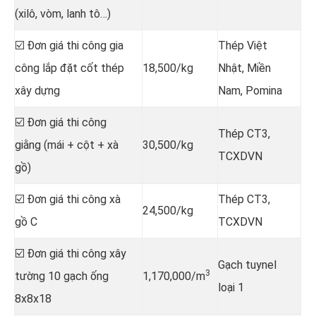
(xilô, vòm, lanh tô…)
☑️ Đơn giá thi công gia
Thép Việt
công lắp đặt cốt thép
18,500/kg
Nhật, Miền
xây dựng
Nam, Pomina
☑️ Đơn giá thi công
Thép CT3,
giằng (mái + cột + xà
30,500/kg
TCXDVN
gồ)
☑️ Đơn giá thi công xà
Thép CT3,
24,500/kg
gồ C
TCXDVN
☑️ Đơn giá thi công xây
Gạch tuynel
3
tường 10 gạch ống
1,170,000/m
loại 1
8x8x18