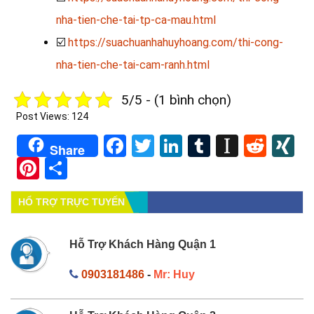
nha-tien-che-tai-tp-ca-mau.html
☑️
https://suachuanhahuyhoang.com/thi-cong-
nha-tien-che-tai-cam-ranh.html
5/5 - (1 bình chọn)
Post Views:
124
Facebook
Twitter
LinkedIn
Tumblr
Instapa
Redd
X
Share
Pinterest
Share
HỔ TRỢ TRỰC TUYẾN
Hỗ Trợ Khách Hàng Quận 1
0903181486
-
Mr: Huy