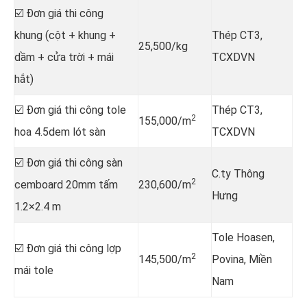
☑️ Đơn giá thi công
khung (cột + khung +
Thép CT3,
25,500/kg
dầm + cửa trời + mái
TCXDVN
hắt)
☑️ Đơn giá thi công tole
Thép CT3,
2
155,000/m
hoa 4.5dem lót sàn
TCXDVN
☑️ Đơn giá thi công sàn
C.ty Thông
2
cemboard 20mm tấm
230,600/m
Hưng
1.2×2.4 m
Tole Hoasen,
☑️ Đơn giá thi công lợp
2
145,500/m
Povina, Miền
mái tole
Nam