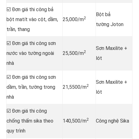
☑️ Đơn giá thi công bả
Bột bả
2
bột matít vào cột, dầm,
25,000/m
tường Joton
trần, thang
☑️ Đơn giá thi công sơn
Sơn Maxilite +
2
nước vào tường ngoài
25,500/m
lót
nhà
☑️ Đơn giá thi công sơn
Sơn Maxilite +
2
dầm, trần, tường trong
21,5500/m
lót
nhà
☑️ Đơn giá thi công
2
chống thấm sika theo
140,500/m
Công nghệ Sika
quy trình