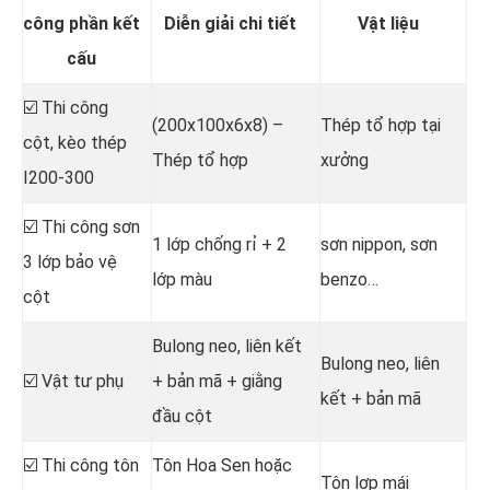
công phần kết
Diễn giải chi tiết
Vật liệu
cấu
☑️ Thi công
(200x100x6x8) –
Thép tổ hợp tại
cột, kèo thép
Thép tổ hợp
xưởng
I200-300
☑️ Thi công sơn
1 lớp chống rỉ + 2
sơn nippon, sơn
3 lớp bảo vệ
lớp màu
benzo…
cột
Bulong neo, liên kết
Bulong neo, liên
☑️ Vật tư phụ
+ bản mã + giằng
kết + bản mã
đầu cột
☑️ Thi công tôn
Tôn Hoa Sen hoặc
Tôn lợp mái