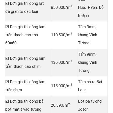
☑️ Đơn giá thi công lát
2
850,000/m
Huế, P.Yên, Đỏ
đá granite các loại
B.Định
☑️ Đơn giá thi công làm
Tấm 9mm,
2
trần thạch cao thả
110,500/m
khung Vĩnh
60×60
Tường.
Tấm 9mm,
☑️ Đơn giá thi công làm
2
136,000/m
khung Vĩnh
trần thạch cao chìm
Tường.
☑️ Đơn giá thi công làm
Tấm nhựa Đài
2
115,000/m
trần nhựa
Loan
☑️ Đơn giá thi công bả
Bột bả tường
2
20,590/m
bột matit vào tường
Joton