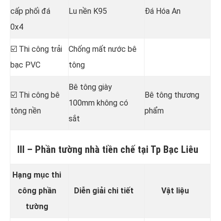
cấp phối đá
Lu nền K95
Đá Hóa An
0x4
☑️ Thi công trải
Chống mất nước bê
bạc PVC
tông
Bê tông giày
☑️ Thi công bê
Bê tông thương
100mm không có
tông nền
phẩm
sắt
III – Phần tường nhà tiền chế tại Tp Bạc Liêu
Hạng mục thi
công phần
Diễn giải chi tiết
Vật liệu
tường