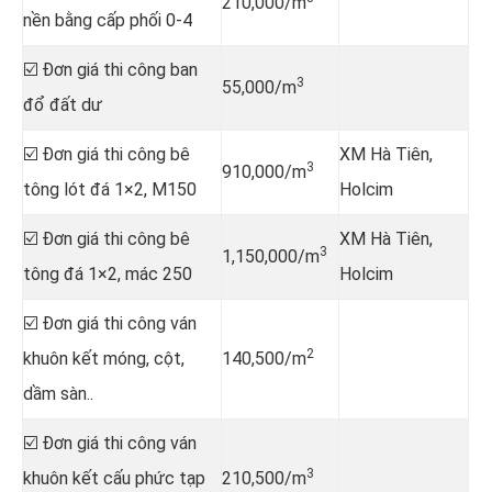
210,000/m
nền bằng cấp phối 0-4
☑️ Đơn giá thi công ban
3
55,000/m
đổ đất dư
☑️ Đơn giá thi công bê
XM Hà Tiên,
3
910,000/m
tông lót đá 1×2, M150
Holcim
☑️ Đơn giá thi công bê
XM Hà Tiên,
3
1,150,000/m
tông đá 1×2, mác 250
Holcim
☑️ Đơn giá thi công ván
2
khuôn kết móng, cột,
140,500/m
dầm sàn..
☑️ Đơn giá thi công ván
3
khuôn kết cấu phức tạp
210,500/m