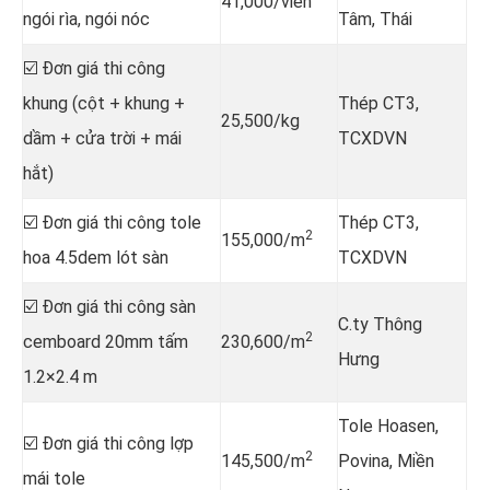
41,000/viên
ngói rìa, ngói nóc
Tâm, Thái
☑️ Đơn giá thi công
khung (cột + khung +
Thép CT3,
25,500/kg
dầm + cửa trời + mái
TCXDVN
hắt)
☑️ Đơn giá thi công tole
Thép CT3,
2
155,000/m
hoa 4.5dem lót sàn
TCXDVN
☑️ Đơn giá thi công sàn
C.ty Thông
2
cemboard 20mm tấm
230,600/m
Hưng
1.2×2.4 m
Tole Hoasen,
☑️ Đơn giá thi công lợp
2
145,500/m
Povina, Miền
mái tole