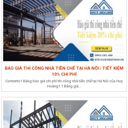
BÁO GIÁ THI CÔNG NHÀ TIỀN CHẾ TẠI HÀ NỘI | TIẾT KIỆM
10% CHI PHÍ
Contents1 Bảng báo giá chi phí thi công nhà tiền chế tại Hà Nội của Huy
Hoàng1.1 Bảng giá...