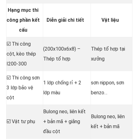
Hạng mục thi
công phần kết
Diễn giải chi tiết
Vật liệu
cấu
☑️ Thi công
(200x100x6x8) –
Thép tổ hợp tại
cột, kèo thép
Thép tổ hợp
xưởng
I200-300
☑️ Thi công sơn
1 lớp chống rỉ + 2
sơn nippon, sơn
3 lớp bảo vệ
lớp màu
benzo…
cột
Bulong neo, liên kết
Bulong neo, liên
☑️ Vật tư phụ
+ bản mã + giằng
kết + bản mã
đầu cột