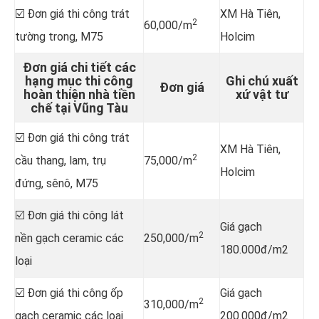
☑️ Đơn giá thi công trát
XM Hà Tiên,
2
60,000/m
tường trong, M75
Holcim
Đơn giá chi tiết các
hạng mục thi công
Ghi chú xuất
Đơn giá
hoàn thiện nhà tiền
xứ vật tư
chế tại Vũng Tàu
☑️ Đơn giá thi công trát
XM Hà Tiên,
2
cầu thang, lam, trụ
75,000/m
Holcim
đứng, sênô, M75
☑️ Đơn giá thi công lát
Giá gạch
2
nền gạch ceramic các
250,000/m
180.000đ/m2
loại
☑️ Đơn giá thi công ốp
Giá gạch
2
310,000/m
gạch ceramic các loại
200.000đ/m2