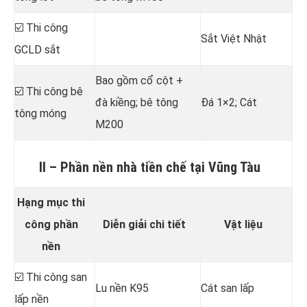
☑️ Thi công
Sắt Việt Nhật
GCLD sắt
Bao gồm cổ cột +
☑️ Thi công bê
đà kiềng; bê tông
Đá 1×2; Cát
tông móng
M200
II – Phần nền nhà tiền chế tại Vũng Tàu
Hạng mục thi
công phần
Diễn giải chi tiết
Vật liệu
nền
☑️ Thi công san
Lu nền K95
Cát san lấp
lấp nền