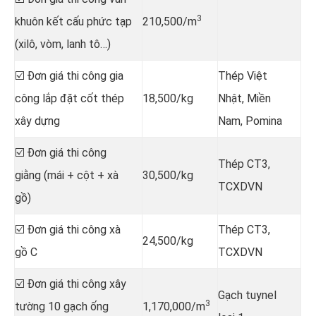
3
khuôn kết cấu phức tạp
210,500/m
(xilô, vòm, lanh tô…)
☑️ Đơn giá thi công gia
Thép Việt
công lắp đặt cốt thép
18,500/kg
Nhật, Miền
xây dựng
Nam, Pomina
☑️ Đơn giá thi công
Thép CT3,
giằng (mái + cột + xà
30,500/kg
TCXDVN
gồ)
☑️ Đơn giá thi công xà
Thép CT3,
24,500/kg
gồ C
TCXDVN
☑️ Đơn giá thi công xây
Gạch tuynel
3
tường 10 gạch ống
1,170,000/m