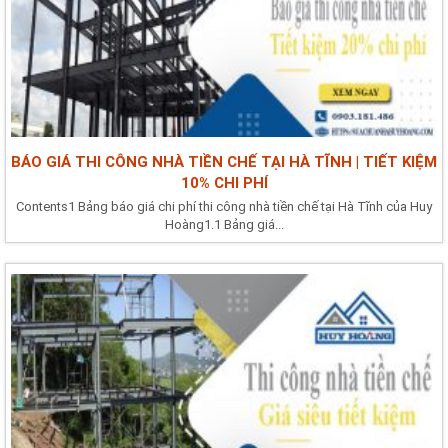
BÁO GIÁ THI CÔNG NHÀ TIỀN CHẾ TẠI HÀ TĨNH | TIẾT KIỆM
10% CHI PHÍ
Contents1 Bảng báo giá chi phí thi công nhà tiền chế tại Hà Tĩnh của Huy
Hoàng1.1 Bảng giá...