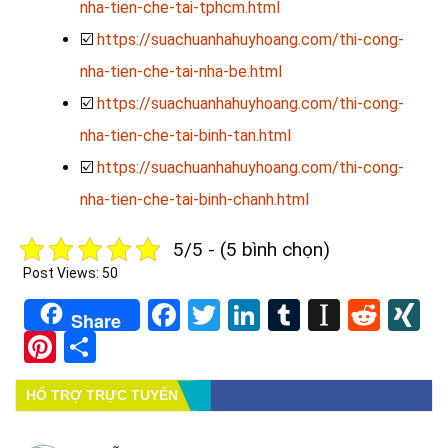
nha-tien-che-tai-tphcm.html
☑️
https://suachuanhahuyhoang.com/thi-cong-
nha-tien-che-tai-nha-be.html
☑️
https://suachuanhahuyhoang.com/thi-cong-
nha-tien-che-tai-binh-tan.html
☑️
https://suachuanhahuyhoang.com/thi-cong-
nha-tien-che-tai-binh-chanh.html
5/5 - (5 bình chọn)
Post Views:
50
Facebook
Twitter
LinkedIn
Tumblr
Instapa
Redd
X
Share
Pinterest
Share
HỔ TRỢ TRỰC TUYẾN