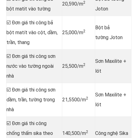
2
20,590/m
bột matit vào tường
Joton
☑️ Đơn giá thi công bả
Bột bả
2
bột matít vào cột, dầm,
25,000/m
tường Joton
trần, thang
☑️ Đơn giá thi công sơn
Sơn Maxilite +
2
nước vào tường ngoài
25,500/m
lót
nhà
☑️ Đơn giá thi công sơn
Sơn Maxilite +
2
dầm, trần, tường trong
21,5500/m
lót
nhà
☑️ Đơn giá thi công
2
chống thấm sika theo
140,500/m
Công nghệ Sika