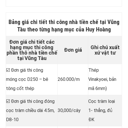
Bảng giá chi tiết
thi công nhà tiền chế tại Vũng
Tàu
theo từng hạng mục của Huy Hoàng
Đơn giá chi tiết các
hạng mục thi công
Ghi chú xuất
Đơn giá
phần thô nhà tiền chế
xứ vật tư
tại Vũng Tàu
☑️ Đơn giá thi công
Thép
móng cọc D250 – bê
260.000/m
Vinakyoei, bản
tông cốt thép
mã 6mm)
☑️ Đơn giá thi công đóng
Cọc tràm loại
cọc tràm chiều dài 4.5m,
30,000/cây
1- thẳng, đủ
D8-10
ĐK