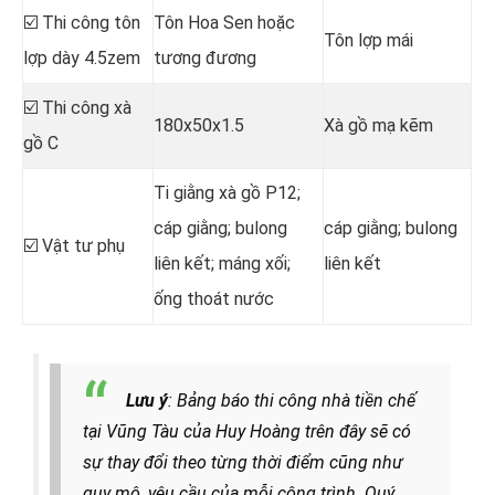
☑️ Thi công tôn
Tôn Hoa Sen hoặc
Tôn lợp mái
lợp dày 4.5zem
tương đương
☑️ Thi công xà
180x50x1.5
Xà gồ mạ kẽm
gồ C
Ti giằng xà gồ P12;
cáp giằng; bulong
cáp giằng; bulong
☑️ Vật tư phụ
liên kết; máng xối;
liên kết
ống thoát nước
Lưu ý
: Bảng báo thi công nhà tiền chế
tại Vũng Tàu của Huy Hoàng trên đây sẽ có
sự thay đổi theo từng thời điểm cũng như
quy mô, yêu cầu của mỗi công trình. Quý