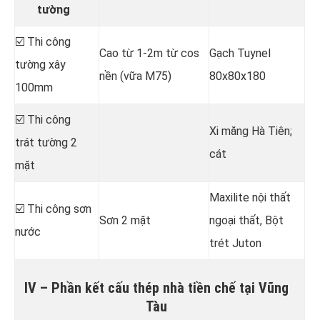
tường
☑️ Thi công
Cao từ 1-2m từ cos
Gạch Tuynel
tường xây
nền (vữa M75)
80x80x180
100mm
☑️ Thi công
Xi măng Hà Tiên;
trát tường 2
cát
mặt
Maxilite nội thất
☑️ Thi công sơn
Sơn 2 mặt
ngoại thất, Bột
nước
trét Juton
IV – Phần kết cấu thép nhà tiền chế tại Vũng
Tàu