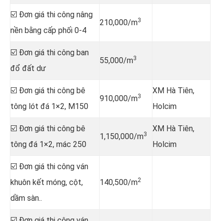
☑️ Đơn giá thi công nâng
3
210,000/m
nền bằng cấp phối 0-4
☑️ Đơn giá thi công ban
3
55,000/m
đổ đất dư
☑️ Đơn giá thi công bê
XM Hà Tiên,
3
910,000/m
tông lót đá 1×2, M150
Holcim
☑️ Đơn giá thi công bê
XM Hà Tiên,
3
1,150,000/m
tông đá 1×2, mác 250
Holcim
☑️ Đơn giá thi công ván
2
khuôn kết móng, cột,
140,500/m
dầm sàn..
☑️ Đơn giá thi công ván