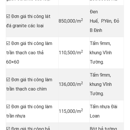
Đen
☑️ Đơn giá thi công lát
2
850,000/m
Huế, P.Yên, Đỏ
đá granite các loại
B.Định
☑️ Đơn giá thi công làm
Tấm 9mm,
2
trần thạch cao thả
110,500/m
khung Vĩnh
60×60
Tường.
Tấm 9mm,
☑️ Đơn giá thi công làm
2
136,000/m
khung Vĩnh
trần thạch cao chìm
Tường.
☑️ Đơn giá thi công làm
Tấm nhựa Đài
2
115,000/m
trần nhựa
Loan
☑️ Đơn giá thi công bả
Bột bả tường