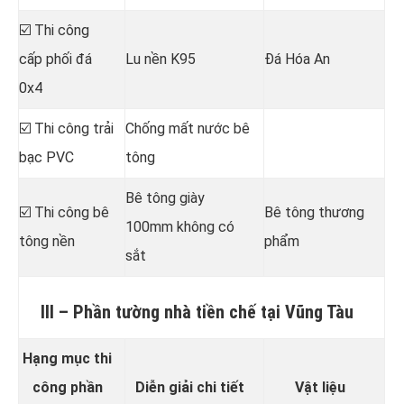
☑️ Thi công
cấp phối đá
Lu nền K95
Đá Hóa An
0x4
☑️ Thi công trải
Chống mất nước bê
bạc PVC
tông
Bê tông giày
☑️ Thi công bê
Bê tông thương
100mm không có
tông nền
phẩm
sắt
III – Phần tường nhà tiền chế tại Vũng Tàu
Hạng mục thi
công phần
Diễn giải chi tiết
Vật liệu