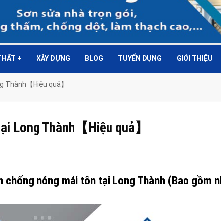
 THẤT
+
XÂY DỰNG
BLOG
TUYỂN DỤNG
GIỚI THIỆU
Long Thành【Hiệu quả】
 tại Long Thành【Hiệu quả】
ơn chống nóng mái tôn tại Long Thành (Bao gồm 