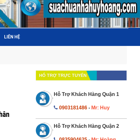
LIÊN HỆ
HỔ TRỢ TRỰC TUYẾN
Hỗ Trợ Khách Hàng Quận 1
0903181486
-
Mr: Huy
nhân
Hỗ Trợ Khách Hàng Quận 2
0835904625
-
Mr: Hoàng