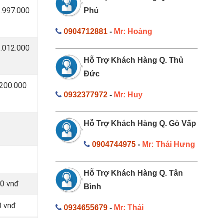
1.997.000
Phú
0904712881
-
Mr: Hoàng
1.012.000
Hỗ Trợ Khách Hàng Q. Thủ
Đức
 200.000
0932377972
-
Mr: Huy
Hỗ Trợ Khách Hàng Q. Gò Vấp
0904744975
-
Mr: Thái Hưng
Hỗ Trợ Khách Hàng Q. Tân
00 vnđ
Bình
0 vnđ
0934655679
-
Mr: Thái