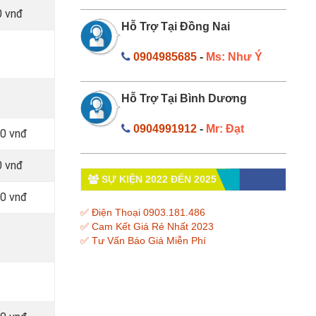
0 vnđ
Hỗ Trợ Tại Đồng Nai
0904985685
-
Ms: Như Ý
Hỗ Trợ Tại Bình Dương
0904991912
-
Mr: Đạt
00 vnđ
0 vnđ
SỰ KIỆN 2022 ĐẾN 2025
00 vnđ
✅ Điện Thoại 0903.181.486
✅ Cam Kết Giá Rẻ Nhất 2023
✅ Tư Vấn Báo Giá Miễn Phí