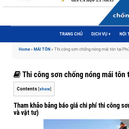
TRANG CHỦ
DỊCH VỤ
+
NỘI
Home
»
MÁI TÔN
»
Thi công sơn chống nóng mái tôn tại 
Thi công sơn chống nóng mái tô
Contents
[
show
]
Tham khảo bảng báo giá chi phí thi công s
và vật tư)