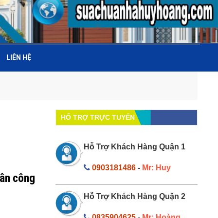
LIÊN HỆ
HỔ TRỢ TRỰC TUYẾN
Hỗ Trợ Khách Hàng Quận 1
0903181486
-
Mr: Huy
hân công
Hỗ Trợ Khách Hàng Quận 2
0835904625
-
Mr: Hoàng