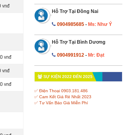
0 vnđ
Hỗ Trợ Tại Đồng Nai
0904985685
-
Ms: Như Ý
Hỗ Trợ Tại Bình Dương
0904991912
-
Mr: Đạt
00 vnđ
0 vnđ
SỰ KIỆN 2022 ĐẾN 2025
00 vnđ
✅ Điện Thoại 0903.181.486
✅ Cam Kết Giá Rẻ Nhất 2023
✅ Tư Vấn Báo Giá Miễn Phí