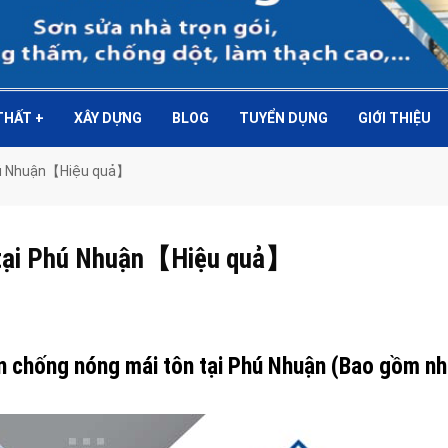
 THẤT
+
XÂY DỰNG
BLOG
TUYỂN DỤNG
GIỚI THIỆU
Phú Nhuận【Hiệu quả】
n tại Phú Nhuận【Hiệu quả】
ơn chống nóng mái tôn tại Phú Nhuận (Bao gồm n