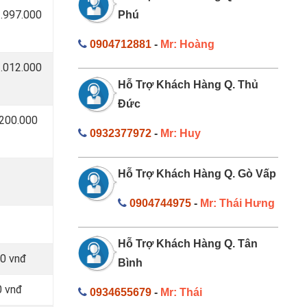
1.997.000
Phú
0904712881
-
Mr: Hoàng
1.012.000
Hỗ Trợ Khách Hàng Q. Thủ
Đức
 200.000
0932377972
-
Mr: Huy
Hỗ Trợ Khách Hàng Q. Gò Vấp
0904744975
-
Mr: Thái Hưng
Hỗ Trợ Khách Hàng Q. Tân
00 vnđ
Bình
0 vnđ
0934655679
-
Mr: Thái