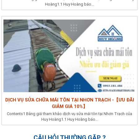
Hoàng1.1 Huy Hoàng báo...
DỊCH VỤ SỬA CHỮA MÁI TÔN TẠI NHƠN TRẠCH -【ƯU ĐÃI
GIẢM GIÁ 10%】
Contents1 Bảng giá tham khảo dịch vụ sửa mái tôn tại Nhơn Trạch của
Huy Hoàng1.1 Huy Hoàng báo...
CÂU HỎI THƯỜNG GẶP ?