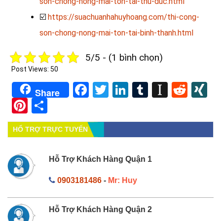
son-chong-nong-mai-ton-tai-thu-duc.html
☑️
https://suachuanhahuyhoang.com/thi-cong-
son-chong-nong-mai-ton-tai-binh-thanh.html
5/5 - (1 bình chọn)
Post Views:
50
Facebook
Twitter
LinkedIn
Tumblr
Instapa
Redd
X
Share
Pinterest
Share
HỔ TRỢ TRỰC TUYẾN
Hỗ Trợ Khách Hàng Quận 1
0903181486
-
Mr: Huy
Hỗ Trợ Khách Hàng Quận 2