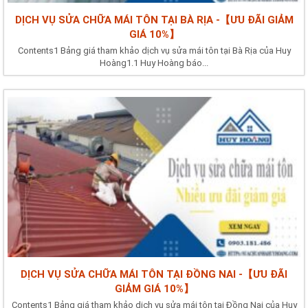
DỊCH VỤ SỬA CHỮA MÁI TÔN TẠI BÀ RỊA -【ƯU ĐÃI GIẢM
GIÁ 10%】
Contents1 Bảng giá tham khảo dịch vụ sửa mái tôn tại Bà Rịa của Huy
Hoàng1.1 Huy Hoàng báo...
DỊCH VỤ SỬA CHỮA MÁI TÔN TẠI ĐỒNG NAI -【ƯU ĐÃI
GIẢM GIÁ 10%】
Contents1 Bảng giá tham khảo dịch vụ sửa mái tôn tại Đồng Nai của Huy