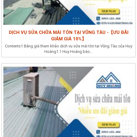
DỊCH VỤ SỬA CHỮA MÁI TÔN TẠI VŨNG TÀU -【ƯU ĐÃI
GIẢM GIÁ 10%】
Contents1 Bảng giá tham khảo dịch vụ sửa mái tôn tại Vũng Tàu của Huy
Hoàng1.1 Huy Hoàng báo...