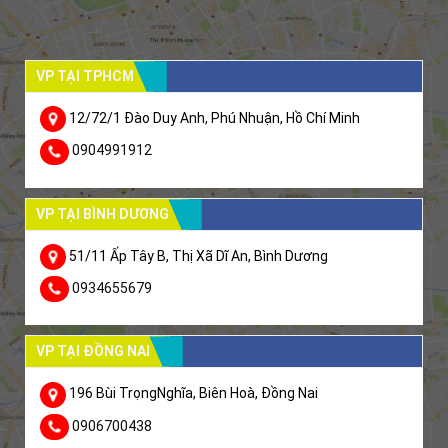
VP TẠI TPHCM
12/72/1 Đào Duy Anh, Phú Nhuận, Hồ Chí Minh
0904991912
VP TẠI BÌNH DƯƠNG
51/11 Ấp Tây B, Thị Xã Dĩ An, Bình Dương
0934655679
VP TẠI ĐỒNG NAI
196 Bùi TrọngNghĩa, Biên Hoà, Đồng Nai
0906700438