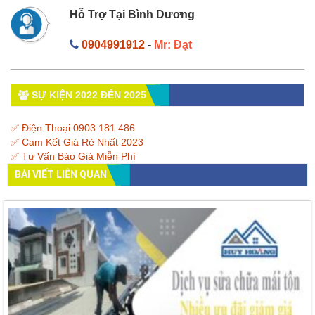
Hỗ Trợ Tại Bình Dương
0904991912
-
Mr: Đạt
SỰ KIỆN 2022 ĐẾN 2025
✅ Điện Thoại 0903.181.486
✅ Cam Kết Giá Rẻ Nhất 2023
✅ Tư Vấn Báo Giá Miễn Phí
BÀI VIẾT LIÊN QUAN