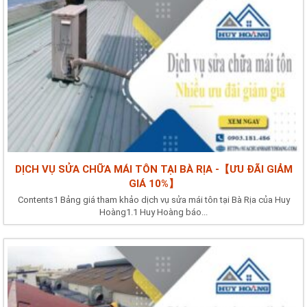
DỊCH VỤ SỬA CHỮA MÁI TÔN TẠI BÀ RỊA -【ƯU ĐÃI GIẢM
GIÁ 10%】
Contents1 Bảng giá tham khảo dịch vụ sửa mái tôn tại Bà Rịa của Huy
Hoàng1.1 Huy Hoàng báo...