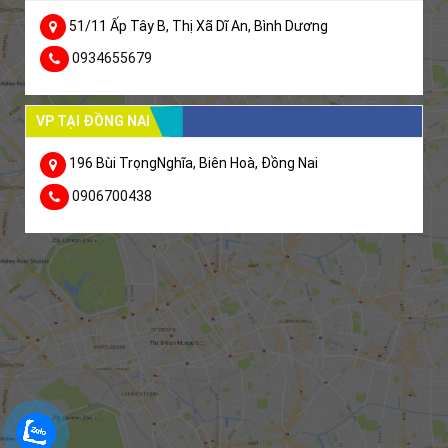
51/11 Ấp Tây B, Thị Xã Dĩ An, Bình Dương
0934655679
VP TẠI ĐỒNG NAI
196 Bùi TrọngNghĩa, Biên Hoà, Đồng Nai
0906700438