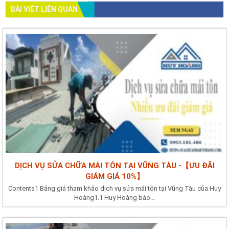
BÀI VIẾT LIÊN QUAN
DỊCH VỤ SỬA CHỮA MÁI TÔN TẠI VŨNG TÀU -【ƯU ĐÃI
GIẢM GIÁ 10%】
Contents1 Bảng giá tham khảo dịch vụ sửa mái tôn tại Vũng Tàu của Huy
Hoàng1.1 Huy Hoàng báo...