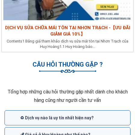
DỊCH VỤ SỬA CHỮA MÁI TÔN TẠI NHƠN TRẠCH -【ƯU ĐÃI
GIẢM GIÁ 10%】
Contents1 Bảng giá tham khảo dịch vụ sửa mái tôn tại Nhơn Trạch của
Huy Hoàng1.1 Huy Hoàng báo...
CÂU HỎI THƯỜNG GẶP ?
Tổng hợp những câu hỏi thường gặp nhất dành cho khách
hàng cũng như người cần tư vấn
♻️ Dịch vụ nào là uy tín nhất hiện nay?
💰 Giá cả ở Huy Hoàng như thế nào?