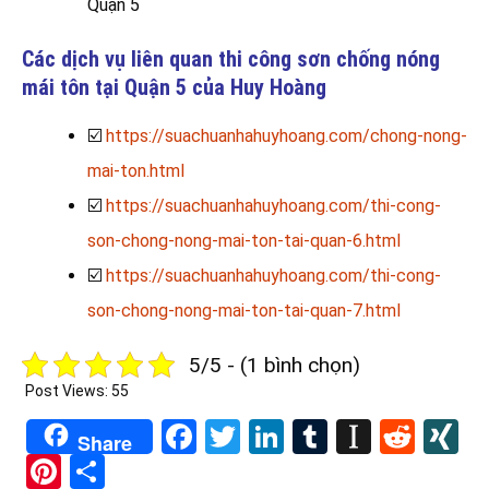
Quận 5
Các dịch vụ liên quan thi công sơn chống nóng
mái tôn tại Quận 5 của Huy Hoàng
☑️
https://suachuanhahuyhoang.com/chong-nong-
mai-ton.html
☑️
https://suachuanhahuyhoang.com/thi-cong-
son-chong-nong-mai-ton-tai-quan-6.html
☑️
https://suachuanhahuyhoang.com/thi-cong-
son-chong-nong-mai-ton-tai-quan-7.html
5/5 - (1 bình chọn)
Post Views:
55
Facebook
Twitter
LinkedIn
Tumblr
Instapa
Redd
X
Share
Pinterest
Share