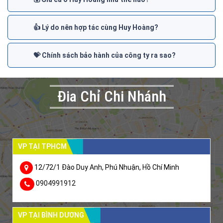
👍 Lý do nên hợp tác cùng Huy Hoàng?
💝 Chính sách bảo hành của công ty ra sao?
Đia Chỉ Chi Nhánh
VP TẠI TPHCM
12/72/1 Đào Duy Anh, Phú Nhuận, Hồ Chí Minh
0904991912
VP TẠI BÌNH DƯƠNG