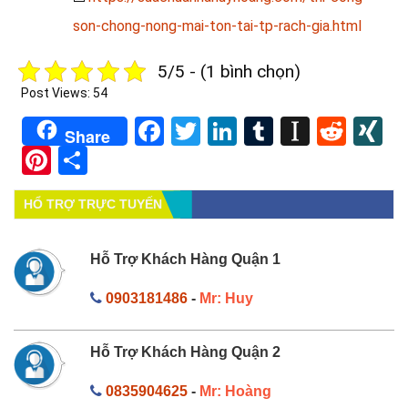
son-chong-nong-mai-ton-tai-tp-rach-gia.html
5/5 - (1 bình chọn)
Post Views:
54
Facebook
Twitter
LinkedIn
Tumblr
Instapa
Redd
X
Share
Pinterest
Share
HỔ TRỢ TRỰC TUYẾN
Hỗ Trợ Khách Hàng Quận 1
0903181486
-
Mr: Huy
Hỗ Trợ Khách Hàng Quận 2
0835904625
-
Mr: Hoàng