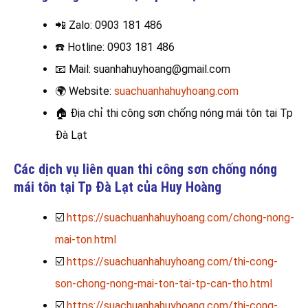
📲 Zalo
: 0903 181 486
☎️
Hotline: 0903 181 486
📧
Mail: suanhahuyhoang@gmail.com
🌍
Website:
suachuanhahuyhoang.com
🏠
Địa chỉ thi công sơn chống nóng mái tôn tại Tp
Đà Lạt
Các dịch vụ liên quan thi công sơn chống nóng
mái tôn tại Tp Đà Lạt của Huy Hoàng
☑️
https://suachuanhahuyhoang.com/chong-nong-
mai-ton.html
☑️
https://suachuanhahuyhoang.com/thi-cong-
son-chong-nong-mai-ton-tai-tp-can-tho.html
☑️
https://suachuanhahuyhoang.com/thi-cong-