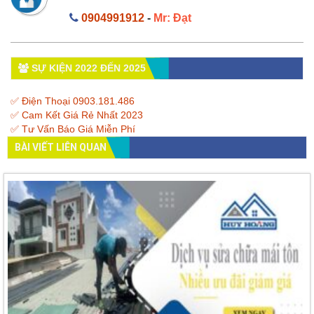
0904991912
-
Mr: Đạt
SỰ KIỆN 2022 ĐẾN 2025
✅ Điện Thoại 0903.181.486
✅ Cam Kết Giá Rẻ Nhất 2023
✅ Tư Vấn Báo Giá Miễn Phí
BÀI VIẾT LIÊN QUAN