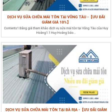
DỊCH VỤ SỬA CHỮA MÁI TÔN TẠI VŨNG TÀU -【ƯU ĐÃI
GIẢM GIÁ 10%】
Contents1 Bảng giá tham khảo dịch vụ sửa mái tôn tại Vũng Tàu của Huy
Hoàng1.1 Huy Hoàng báo...
DỊCH VỤ SỬA CHỮA MÁI TÔN TẠI BÀ RỊA -【ƯU ĐÃI GIẢM