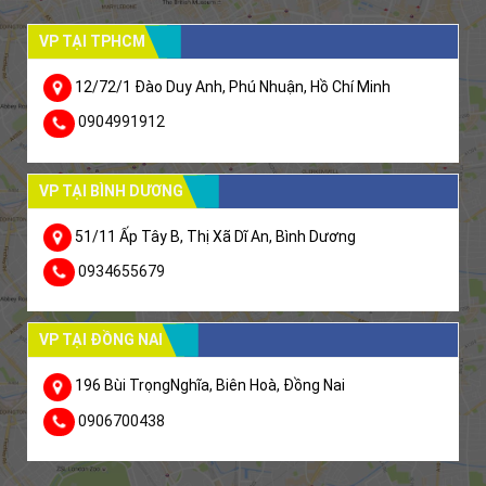
VP TẠI TPHCM
12/72/1 Đào Duy Anh, Phú Nhuận, Hồ Chí Minh
0904991912
VP TẠI BÌNH DƯƠNG
51/11 Ấp Tây B, Thị Xã Dĩ An, Bình Dương
0934655679
VP TẠI ĐỒNG NAI
196 Bùi TrọngNghĩa, Biên Hoà, Đồng Nai
0906700438