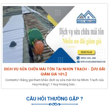
DỊCH VỤ SỬA CHỮA MÁI TÔN TẠI NHƠN TRẠCH -【ƯU ĐÃI
GIẢM GIÁ 10%】
Contents1 Bảng giá tham khảo dịch vụ sửa mái tôn tại Nhơn Trạch của
Huy Hoàng1.1 Huy Hoàng báo...
CÂU HỎI THƯỜNG GẶP ?